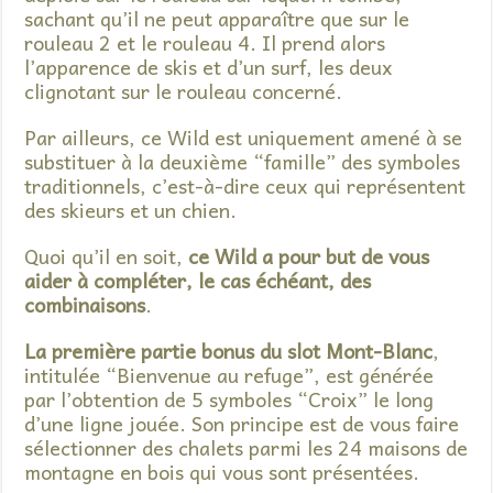
sachant qu’il ne peut apparaître que sur le
rouleau 2 et le rouleau 4. Il prend alors
l’apparence de skis et d’un surf, les deux
clignotant sur le rouleau concerné.
Par ailleurs, ce Wild est uniquement amené à se
substituer à la deuxième “famille” des symboles
traditionnels, c’est-à-dire ceux qui représentent
des skieurs et un chien.
Quoi qu’il en soit,
ce Wild a pour but de vous
aider à compléter, le cas échéant, des
combinaisons
.
La première partie bonus du slot Mont-Blanc
,
intitulée “Bienvenue au refuge”, est générée
par l’obtention de 5 symboles “Croix” le long
d’une ligne jouée. Son principe est de vous faire
sélectionner des chalets parmi les 24 maisons de
montagne en bois qui vous sont présentées.