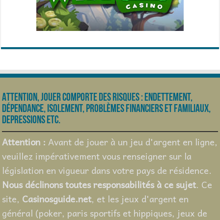
Attention, jouer comporte des risques : endettement,
dépendance, isolement, problèmes financiers et familiaux,
depressions etc.
Attention :
Avant de jouer à un jeu d'argent en ligne,
veuillez impérativement vous renseigner sur la
législation en vigueur dans votre pays de résidence.
Nous déclinons toutes responsabilités à ce sujet
. Ce
site,
Casinosguide.net
, et les jeux d'argent en
général (poker, paris sportifs et hippiques, jeux de