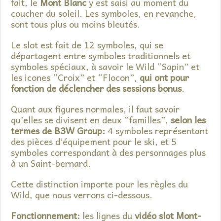
fait, le
Mont Blanc
y est saisi au moment du
coucher du soleil. Les symboles, en revanche,
sont tous plus ou moins bleutés.
Le slot est fait de 12 symboles, qui se
départagent entre symboles traditionnels et
symboles spéciaux, à savoir le Wild “Sapin” et
les icones “Croix” et “Flocon”,
qui ont pour
fonction de déclencher des sessions bonus
.
Quant aux figures normales, il faut savoir
qu’elles se divisent en deux “familles”,
selon les
termes de B3W Group:
4 symboles représentant
des pièces d’équipement pour le ski, et 5
symboles correspondant à des personnages plus
à un Saint-bernard.
Cette distinction importe pour les règles du
Wild, que nous verrons ci-dessous.
Fonctionnement:
les lignes du
vidéo slot Mont-