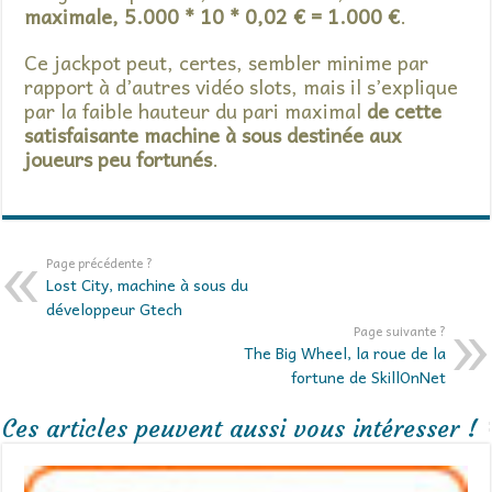
maximale, 5.000 * 10 * 0,02 € = 1.000 €
.
Ce jackpot peut, certes, sembler minime par
rapport à d’autres vidéo slots, mais il s’explique
par la faible hauteur du pari maximal
de cette
satisfaisante machine à sous destinée aux
joueurs peu fortunés
.
Page précédente ?
Lost City, machine à sous du
développeur Gtech
Page suivante ?
The Big Wheel, la roue de la
fortune de SkillOnNet
Ces articles peuvent aussi vous intéresser !