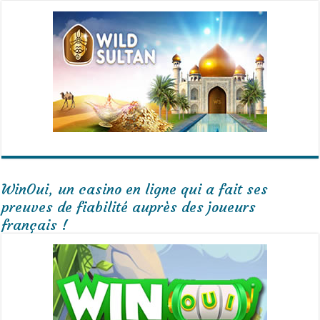
WinOui, un casino en ligne qui a fait ses
preuves de fiabilité auprès des joueurs
français !