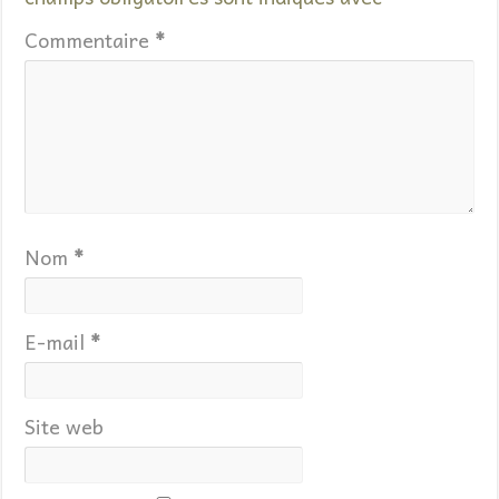
Commentaire
*
Nom
*
E-mail
*
Site web