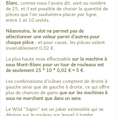
Blanc
, comme nous l’avons dit, sont au nombre
de 25, et il est possible de choisir la quantité de
pièces que l’on souhaitera placer par ligne,
entre 1 et 10 unités.
Néanmoins, le slot ne permet pas de
sélectionner une valeur parmi d’autres pour
chaque pièce
; et pour cause, les pièces valent
invariablement 0,02 €.
La plus haute mise effectuable
sur la machine à
sous Mont-Blanc pour un tour de rouleaux est
de seulement 25 * 10 * 0,02 € = 5 €
.
Les combinaisons d’icônes comptent de droite à
gauche ainsi que de gauche à droite, ce qui offre
plus de chances de gains
que sur les machines à
sous ne marchant que dans un sens
.
Le Wild “Sapin” est un joker extensible qui se
déploie sur le rouleau sur lequel il tombe,