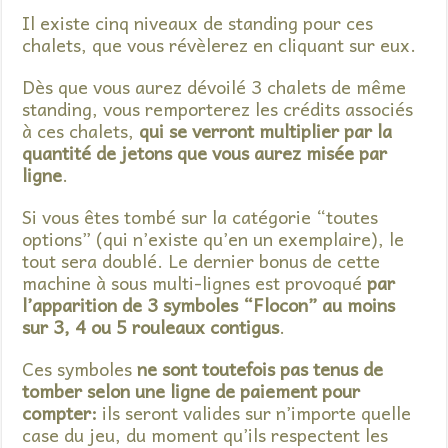
Il existe cinq niveaux de standing pour ces
chalets, que vous révèlerez en cliquant sur eux.
Dès que vous aurez dévoilé 3 chalets de même
standing, vous remporterez les crédits associés
à ces chalets,
qui se verront multiplier par la
quantité de jetons que vous aurez misée par
ligne
.
Si vous êtes tombé sur la catégorie “toutes
options” (qui n’existe qu’en un exemplaire), le
tout sera doublé. Le dernier bonus de cette
machine à sous multi-lignes est provoqué
par
l’apparition de 3 symboles “Flocon” au moins
sur 3, 4 ou 5 rouleaux contigus
.
Ces symboles
ne sont toutefois pas tenus de
tomber selon une ligne de paiement pour
compter:
ils seront valides sur n’importe quelle
case du jeu, du moment qu’ils respectent les