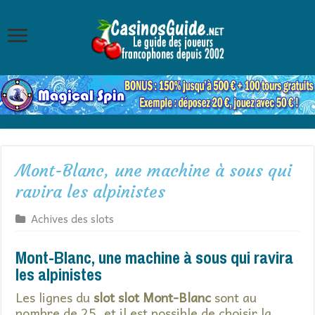
Mont-Blanc, une machine à sous qui
ravira les alpinistes
Achives des slots
Mont-Blanc, une machine à sous qui ravira
les alpinistes
Les lignes du
slot slot Mont-Blanc
sont au
nombre de 25, et il est possible de choisir la