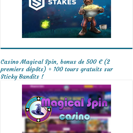
Casino Magical Spin, bonus de 500 € (2
premiers dépôts) + 100 tours gratuits sur
Sticky Bandits !