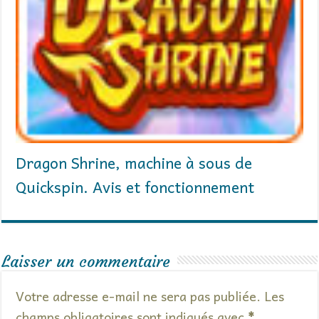
Dragon Shrine, machine à sous de
Quickspin. Avis et fonctionnement
Laisser un commentaire
Votre adresse e-mail ne sera pas publiée.
Les
champs obligatoires sont indiqués avec
*