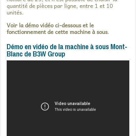
quantité de pièces par ligne, entre 1 et 10
unités.
Voir la démo vidéo ci-dessous et le
fonctionnement de cette machine à sous
.
Démo en vidéo de la machine à sous Mont-
Blanc de B3W Group