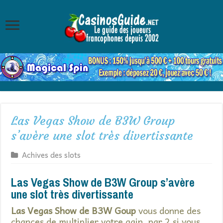
Las Vegas Show de B3W Group
s’avère une slot très divertissante
Achives des slots
Las Vegas Show de B3W Group s’avère
une slot très divertissante
Las Vegas Show de B3W Goup
vous donne des
chances de multiplier votre gain, par 2 si vous