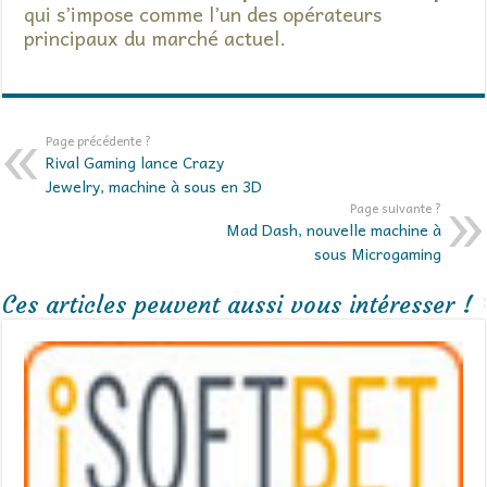
qui s’impose comme l’un des opérateurs
principaux du marché actuel.
Page précédente ?
Rival Gaming lance Crazy
Jewelry, machine à sous en 3D
Page suivante ?
Mad Dash, nouvelle machine à
sous Microgaming
Ces articles peuvent aussi vous intéresser !