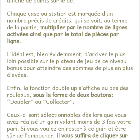
affiché de points sur le dé.
Chaque case ou station est marquée d’un
nombre précis de crédits, qui se voit, au terme
de la partie,
multiplier par le nombre de lignes
activées ainsi que par le total de pièces par
ligne
.
L’idéal est, bien évidemment, d’arriver le plus
loin possible sur le plateau de jeu de ce niveau
bonus pour atteindre des sommes de plus en plus
élevées.
Enfin, la fonction double up s’affiche au bas des
rouleaux,
sous la forme de deux boutons:
“Doubler” ou “Collecter”.
Ceux-ci sont sélectionnables dès lors que vous
avez réalisé un gain valant moins de 3 fois votre
pari. Si vous voulez en rester à ce gain et être
sûr de l’empocher,
il vous suffira de cliquer sur