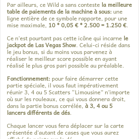
Par ailleurs, ce Wild a sans conteste
la meilleure
table de paiements de la machine à sous:
une
ligne entière de ce symbole rapporte, pour une
mise maximale,
10 * 0,05 € * 2.500 = 1.250 €
.
Ce n’est pourtant pas cette icône qui incarne
le
jackpot de Las Vegas Show
. Celui-ci réside dans
le jeu bonus, si du moins vous parvenez à
réaliser le meilleur score possible en ayant
réalisé le plus gros pari possible au préalable.
Fonctionnement:
pour faire démarrer cette
partie spéciale, il vous faut impérativement
réunir 3, 4 ou 5 Scatters “Limousine” n’importe
où sur les rouleaux, ce qui vous donnera droit,
dans la partie bonus corrélée,
à 3, 4 ou 5
lancers différents de dés
.
Chaque lancer vous fera déplacer sur la carte
présentée d’autant de cases que vous aurez