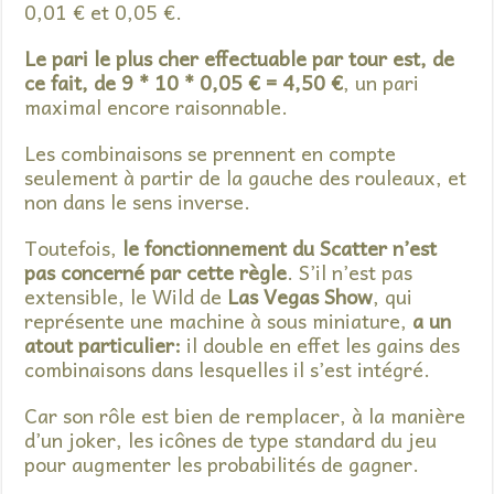
0,01 € et 0,05 €.
Le pari le plus cher effectuable par tour est, de
ce fait, de 9 * 10 * 0,05 € = 4,50 €
, un pari
maximal encore raisonnable.
Les combinaisons se prennent en compte
seulement à partir de la gauche des rouleaux, et
non dans le sens inverse.
Toutefois,
le fonctionnement du Scatter n’est
pas concerné par cette règle
. S’il n’est pas
extensible, le Wild de
Las Vegas Show
, qui
représente une machine à sous miniature,
a un
atout particulier:
il double en effet les gains des
combinaisons dans lesquelles il s’est intégré.
Car son rôle est bien de remplacer, à la manière
d’un joker, les icônes de type standard du jeu
pour augmenter les probabilités de gagner.