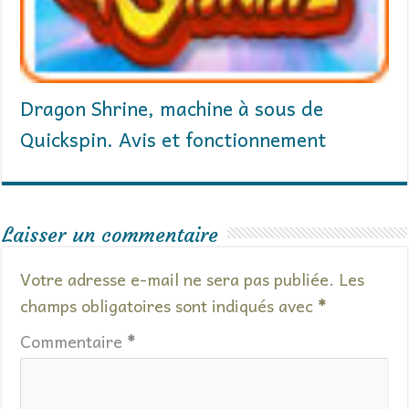
Dragon Shrine, machine à sous de
Quickspin. Avis et fonctionnement
Laisser un commentaire
Votre adresse e-mail ne sera pas publiée.
Les
champs obligatoires sont indiqués avec
*
Commentaire
*