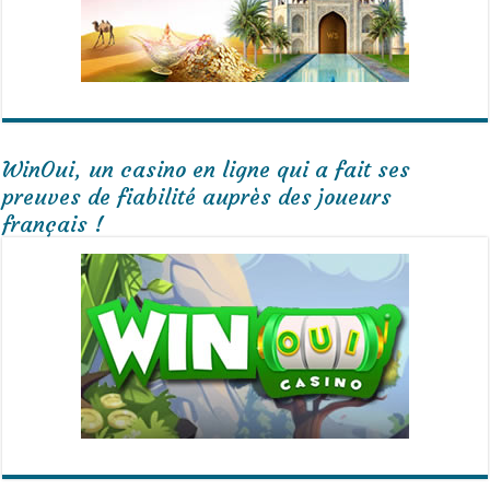
WinOui, un casino en ligne qui a fait ses
preuves de fiabilité auprès des joueurs
français !