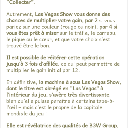
“Collecter”
.
Autrement,
Las Vegas Show vous donne des
chances de multiplier votre gain, par 2
si vous
pariez sur une couleur (rouge ou noir),
par 4 si
vous êtes prêt à miser
sur le trèfle, le carreau,
le pique ou le cœur, et que votre choix s’est
trouvé être le bon.
Il est possible de réitérer cette opération
jusqu’à 3 fois d’affilée
, ce qui peut permettre de
multiplier le gain initial par 12.
En définitive,
la machine à sous Las Vegas Show,
dont le titre est abrégé en “Las Vegas” à
l’intérieur du jeu, s’avère très divertissante
,
bien qu’elle puisse paraître à certains tape-à-
l’œil – mais c’est le propre de la capitale
mondiale du jeu !
Elle est révélatrice des qualités de B3W Group
,