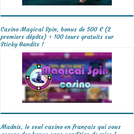
Casino Magical Spin, bonus de 500 € (2
premiers dépôts) + 100 tours gratuits sur
Sticky Bandits !
Madnix, le seul casino en français qui vous