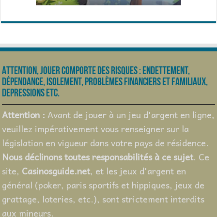
Attention, jouer comporte des risques : endettement,
dépendance, isolement, problèmes financiers et familiaux,
depressions etc.
Attention :
Avant de jouer à un jeu d'argent en ligne,
veuillez impérativement vous renseigner sur la
législation en vigueur dans votre pays de résidence.
Nous déclinons toutes responsabilités à ce sujet
. Ce
site,
Casinosguide.net
, et les jeux d'argent en
général (poker, paris sportifs et hippiques, jeux de
grattage, loteries, etc.), sont strictement interdits
aux mineurs.