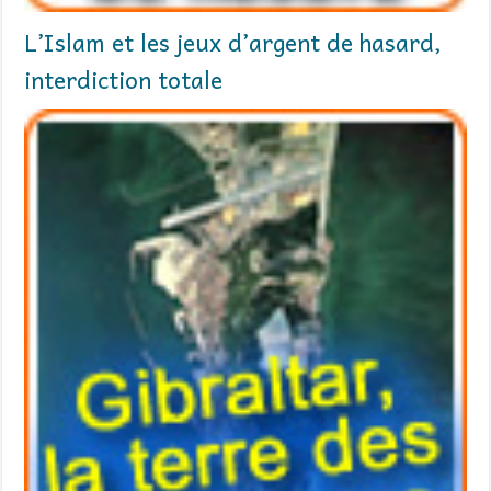
L’Islam et les jeux d’argent de hasard,
interdiction totale