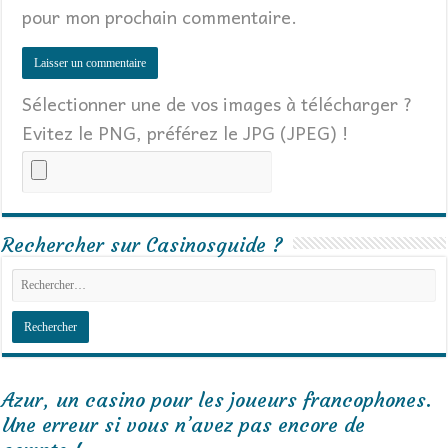
pour mon prochain commentaire.
Sélectionner une de vos images à télécharger ?
Evitez le PNG, préférez le JPG (JPEG) !
Rechercher sur Casinosguide ?
Azur, un casino pour les joueurs francophones.
Une erreur si vous n’avez pas encore de