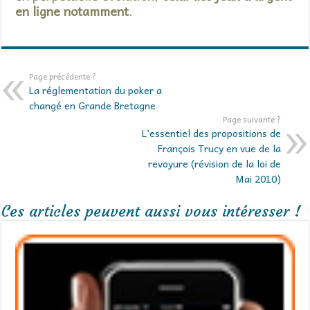
en ligne notamment
.
Page précédente ?
La réglementation du poker a
changé en Grande Bretagne
Page suivante ?
L’essentiel des propositions de
François Trucy en vue de la
revoyure (révision de la loi de
Mai 2010)
Ces articles peuvent aussi vous intéresser !