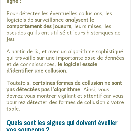
ligne :
Pour détecter les éventuelles collusions, les
logiciels de surveillance
analysent le
comportement des joueurs
, leurs mises, les
pseudos qu’ils ont utilisé et leurs historiques de
jeu.
A partir de là, et avec un algorithme sophistiqué
qui travaille sur une importante base de données
et de connaissances,
le logiciel essaie
d’identifier une collusion
.
Toutefois,
certaines formes de collusion ne sont
pas détectées pas l’algorithme
. Ainsi, vous
devrez vous montrer vigilant et attentif car vous
pourrez détecter des formes de collusion à votre
table.
Quels sont les signes qui doivent éveiller
vos soupçons ?