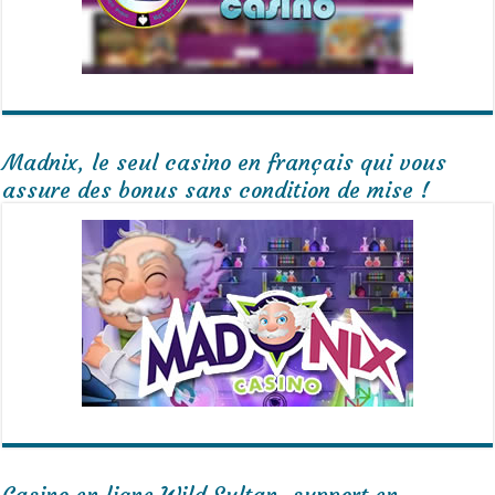
Madnix, le seul casino en français qui vous
assure des bonus sans condition de mise !
Casino en ligne Wild Sultan, support en