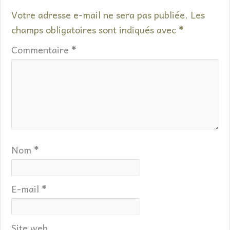
Votre adresse e-mail ne sera pas publiée.
Les
champs obligatoires sont indiqués avec
*
Commentaire
*
Nom
*
E-mail
*
Site web