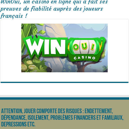
WinOui, un casino en ligne qui a fait ses
preuves de fiabilité auprès des joueurs
français !
Attention, jouer comporte des risques : endettement,
dépendance, isolement, problèmes financiers et familiaux,
depressions etc.