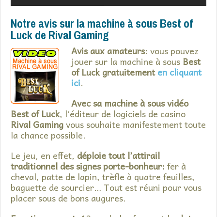
Notre avis sur la machine à sous Best of
Luck de Rival Gaming
Avis aux amateurs:
vous pouvez
jouer sur la machine à sous
Best
of Luck gratuitement
en cliquant
ici
.
Avec sa machine à sous vidéo
Best of Luck
, l’éditeur de logiciels de casino
Rival Gaming
vous souhaite manifestement toute
la chance possible.
Le jeu, en effet,
déploie tout l’attirail
traditionnel des signes porte-bonheur:
fer à
cheval, patte de lapin, trèfle à quatre feuilles,
baguette de sourcier… Tout est réuni pour vous
placer sous de bons augures.