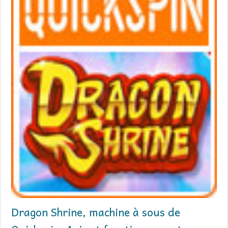
Dragon Shrine, machine à sous de