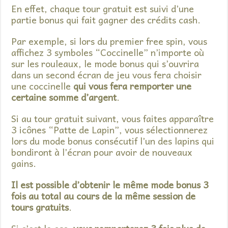
En effet, chaque tour gratuit est suivi d’une
partie bonus qui fait gagner des crédits cash.
Par exemple, si lors du premier free spin, vous
affichez 3 symboles “Coccinelle” n’importe où
sur les rouleaux, le mode bonus qui s’ouvrira
dans un second écran de jeu vous fera choisir
une coccinelle
qui vous fera remporter une
certaine somme d’argent
.
Si au tour gratuit suivant, vous faites apparaître
3 icônes “Patte de Lapin”, vous sélectionnerez
lors du mode bonus consécutif l’un des lapins qui
bondiront à l’écran pour avoir de nouveaux
gains.
Il est possible d’obtenir le même mode bonus 3
fois au total au cours de la même session de
tours gratuits
.