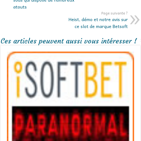
atouts
Page suivante ?
Heist, démo et notre avis sur
ce slot de marque Betsoft
Ces articles peuvent aussi vous intéresser !