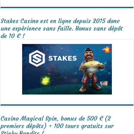
Stakes Casino est en ligne depuis 2015 donc
une expérience sans faille. Bonus sans dépôt
de 10 € !
Casino Magical Spin, bonus de 500 € (2
premiers dépôts) + 100 tours gratuits sur
Sticky Bandits !