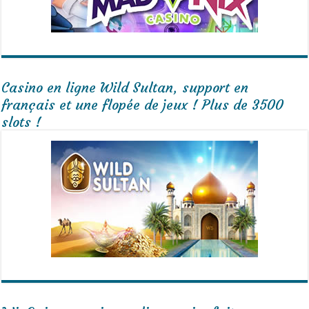
Casino en ligne Wild Sultan, support en
français et une flopée de jeux ! Plus de 3500
slots !