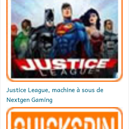
Justice League, machine à sous de
Nextgen Gaming