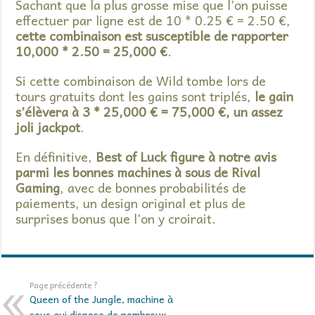
Sachant que la plus grosse mise que l’on puisse
effectuer par ligne est de 10 * 0.25 € = 2.50 €,
cette combinaison est susceptible de rapporter
10,000 * 2.50 = 25,000 €
.
Si cette combinaison de Wild tombe lors de
tours gratuits dont les gains sont triplés,
le gain
s’élèvera à 3 * 25,000 € = 75,000 €, un assez
joli jackpot
.
En définitive,
Best of Luck figure à notre avis
parmi les bonnes machines à sous de Rival
Gaming
, avec de bonnes probabilités de
paiements, un design original et plus de
surprises bonus que l’on y croirait.
Page précédente ?
Queen of the Jungle, machine à
sous qui dispose de nombreux