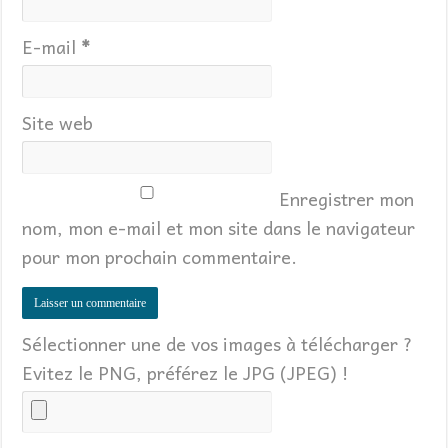
E-mail
*
Site web
Enregistrer mon
nom, mon e-mail et mon site dans le navigateur
pour mon prochain commentaire.
Sélectionner une de vos images à télécharger ?
Evitez le PNG, préférez le JPG (JPEG) !