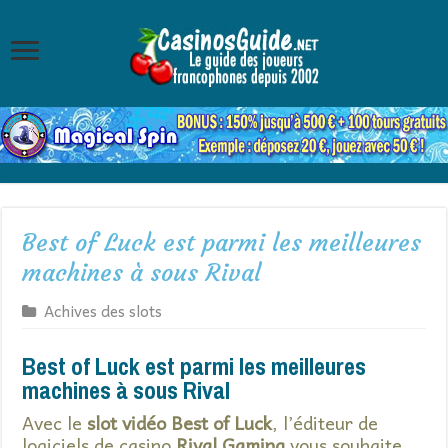
Best of Luck est parmi les meilleures
machines à sous Rival
Achives des slots
Best of Luck est parmi les meilleures
machines à sous Rival
Avec le
slot vidéo Best of Luck
, l’éditeur de
logiciels de casino
Rival Gaming
vous souhaite