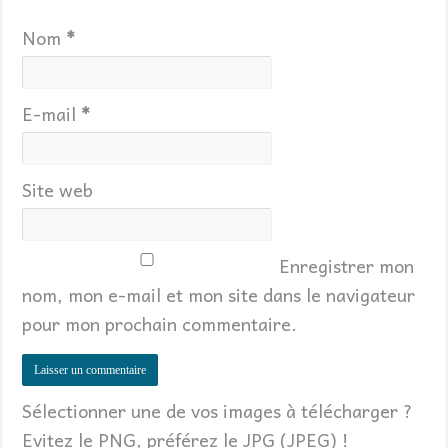
Nom
*
E-mail
*
Site web
Enregistrer mon
nom, mon e-mail et mon site dans le navigateur
pour mon prochain commentaire.
Sélectionner une de vos images à télécharger ?
Evitez le PNG, préférez le JPG (JPEG) !