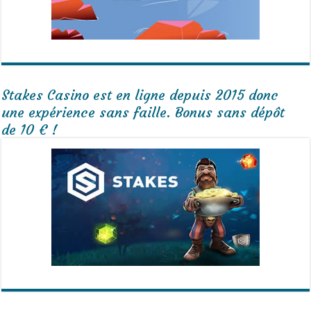
Stakes Casino est en ligne depuis 2015 donc
une expérience sans faille. Bonus sans dépôt
de 10 € !