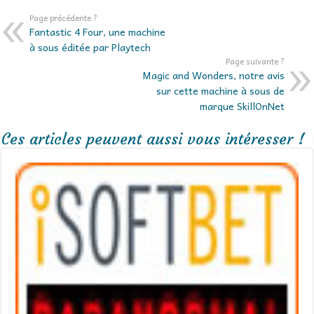
Page précédente ?
Fantastic 4 Four, une machine
à sous éditée par Playtech
Page suivante ?
Magic and Wonders, notre avis
sur cette machine à sous de
marque SkillOnNet
Ces articles peuvent aussi vous intéresser !