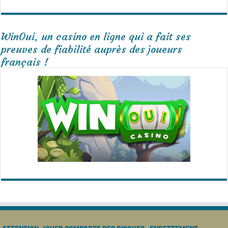
WinOui, un casino en ligne qui a fait ses
preuves de fiabilité auprès des joueurs
français !