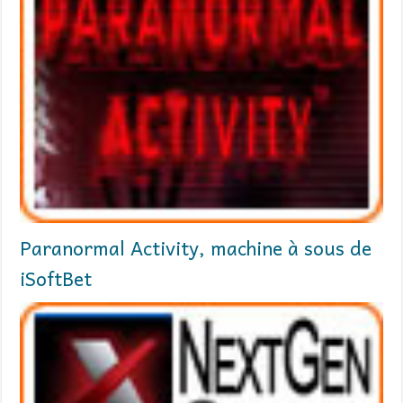
Paranormal Activity, machine à sous de
iSoftBet