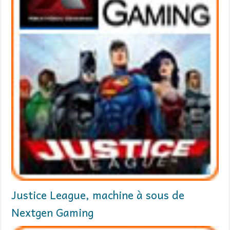
Justice League, machine à sous de
Nextgen Gaming