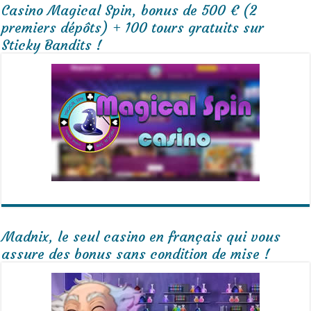
Casino Magical Spin, bonus de 500 € (2
premiers dépôts) + 100 tours gratuits sur
Sticky Bandits !
Madnix, le seul casino en français qui vous
assure des bonus sans condition de mise !