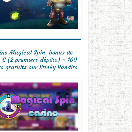
ino Magical Spin, bonus de
 € (2 premiers dépôts) + 100
rs gratuits sur Sticky Bandits