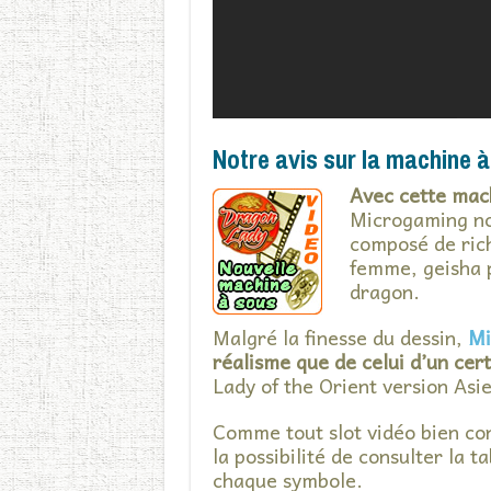
Notre avis sur la machine
Avec cette mac
Microgaming nou
composé de rich
femme, geisha p
dragon.
Malgré la finesse du dessin,
Mi
réalisme que de celui d’un cert
Lady of the Orient version Asie
Comme tout slot vidéo bien co
la possibilité de consulter la t
chaque symbole.