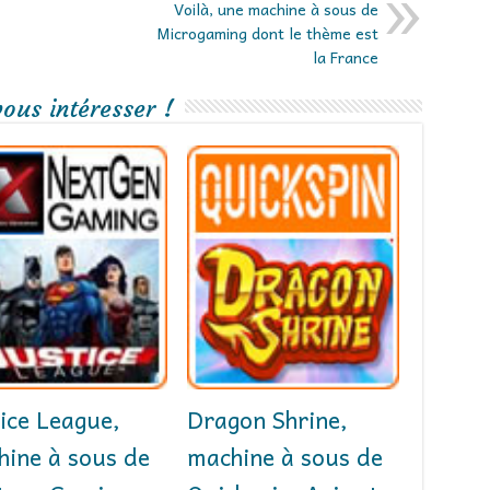
Voilà, une machine à sous de
Microgaming dont le thème est
la France
vous intéresser !
ice League,
Dragon Shrine,
hine à sous de
machine à sous de