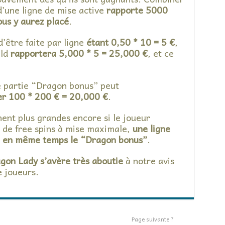
’une ligne de mise active
rapporte 5000
ous y aurez placé
.
’être faite par ligne
étant 0,50 * 10 = 5 €
,
ild
rapportera 5,000 * 5 = 25,000 €
, et ce
e partie “Dragon bonus” peut
er 100 * 200 € = 20,000 €
.
nent plus grandes encore si le joueur
n de free spins à mise maximale,
une ligne
e en même temps le “Dragon bonus”
.
gon Lady s’avère très aboutie
à notre avis
e joueurs.
Page suivante ?