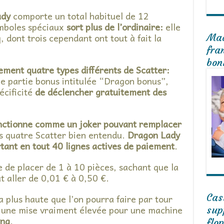
ady
comporte un total habituel de 12
ymboles spéciaux
sort plus de l’ordinaire:
elle
 dont trois cependant ont tout à fait la
Mad
fra
bon
ment quatre types différents de Scatter:
e partie bonus intitulée “Dragon bonus”,
écificité
de déclencher gratuitement des
nctionne comme un joker pouvant remplacer
es quatre Scatter bien entendu.
Dragon Lady
rtant en tout 40 lignes actives de paiement
.
le de placer de 1 à 10 pièces, sachant que la
t aller de 0,01 € à 0,50 €.
Cas
a plus haute que l’on pourra faire par tour
 une mise vraiment élevée pour une machine
sup
ing
.
flo