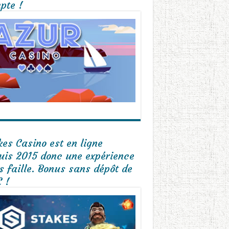
pte !
kes Casino est en ligne
uis 2015 donc une expérience
s faille. Bonus sans dépôt de
€ !