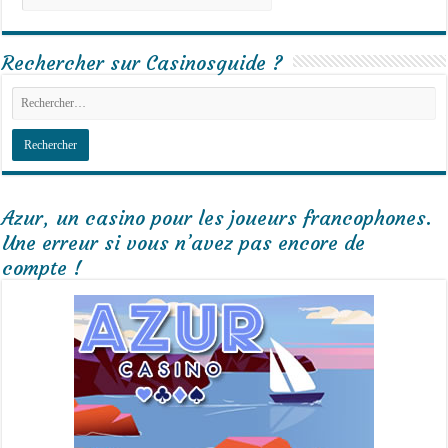
Rechercher sur Casinosguide ?
Azur, un casino pour les joueurs francophones.
Une erreur si vous n’avez pas encore de
compte !