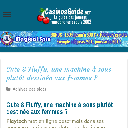
Cute & Fluffy, une machine à sous
plutôt destinée aux femmes ?
Achives des slots
Cute & Fluffy, une machine à sous plutôt
destinée aux femmes ?
Playtech
met en ligne désormais dans ses
nouveaux casinos des slots dont la cible est