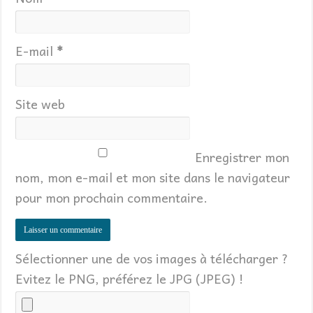
E-mail
*
Site web
Enregistrer mon
nom, mon e-mail et mon site dans le navigateur
pour mon prochain commentaire.
Sélectionner une de vos images à télécharger ?
Evitez le PNG, préférez le JPG (JPEG) !