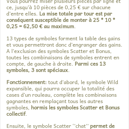
Vous pourrez miser plusieurs pièces par ligne et
ce, jusqu’à 10 pièces de 0,25 € sur chacune
d’entre elles.
La mise totale par tour est par
conséquent susceptible de monter à 25 * 10 *
0,25 = 62,50 € au maximum
.
13 types de symboles forment la table des gains
et vous permettront donc d’engranger des gains.
A l’exclusion des symboles Scatter et Bonus,
toutes les combinaisons de symboles entrent en
compte, de gauche à droite.
Parmi ces 13
symboles, 3 sont spéciaux
.
Fonctionnement:
tout d’abord, le symbole Wild
expansible, qui pourra occuper la totalité des
cases d’un rouleau, complète les combinaisons
gagnantes en remplaçant tous les autres
symboles,
hormis les symboles Scatter et Bonus
collectif
.
Ensuite, le symbole Scatter ‘’chat’’
permet de