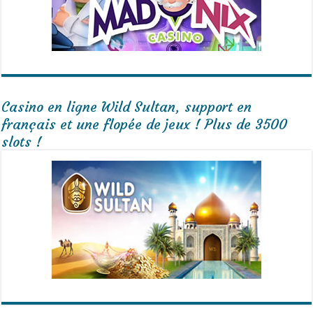
Casino en ligne Wild Sultan, support en
français et une flopée de jeux ! Plus de 3500
slots !