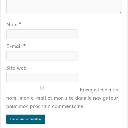
Nom
*
E-mail
*
Site web
Enregistrer mon
nom, mon e-mail et mon site dans le navigateur
pour mon prochain commentaire.