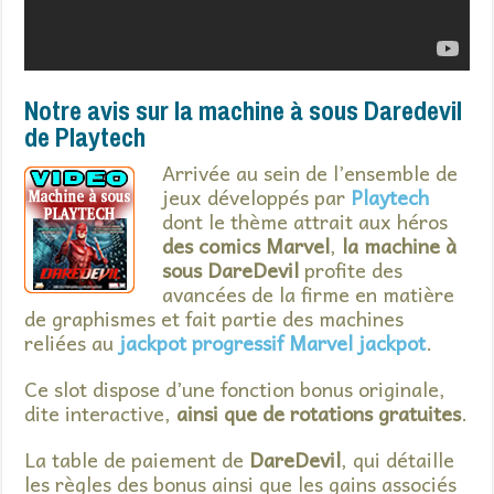
Notre avis sur la machine à sous Daredevil
de Playtech
Arrivée au sein de l’ensemble de
jeux développés par
Playtech
dont le thème attrait aux héros
des comics Marvel
,
la machine à
sous DareDevil
profite des
avancées de la firme en matière
de graphismes et fait partie des machines
reliées au
jackpot progressif Marvel jackpot
.
Ce slot dispose d’une fonction bonus originale,
dite interactive,
ainsi que de rotations gratuites
.
La table de paiement de
DareDevil
, qui détaille
les règles des bonus ainsi que les gains associés