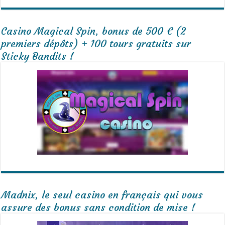
Casino Magical Spin, bonus de 500 € (2
premiers dépôts) + 100 tours gratuits sur
Sticky Bandits !
Madnix, le seul casino en français qui vous
assure des bonus sans condition de mise !