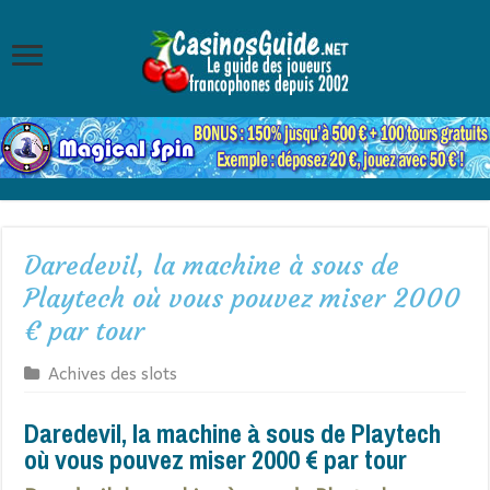
Daredevil, la machine à sous de
Playtech où vous pouvez miser 2000
€ par tour
Achives des slots
Daredevil, la machine à sous de Playtech
où vous pouvez miser 2000 € par tour