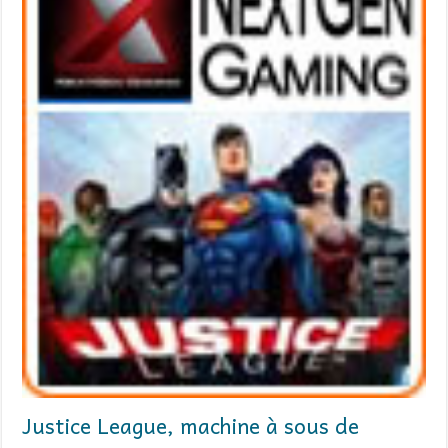
Justice League, machine à sous de