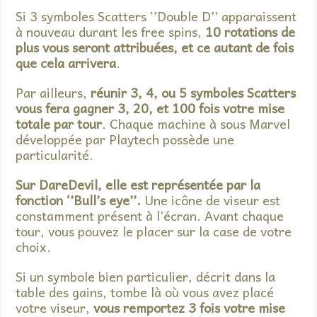
Si 3 symboles Scatters ‘’Double D’’ apparaissent
à nouveau durant les free spins,
10 rotations de
plus vous seront attribuées, et ce autant de fois
que cela arrivera
.
Par ailleurs,
réunir 3, 4, ou 5 symboles Scatters
vous fera gagner 3, 20, et 100 fois votre mise
totale par tour
. Chaque machine à sous Marvel
développée par Playtech possède une
particularité.
Sur DareDevil, elle est représentée par la
fonction ‘’Bull’s eye’’.
Une icône de viseur est
constamment présent à l’écran. Avant chaque
tour, vous pouvez le placer sur la case de votre
choix.
Si un symbole bien particulier, décrit dans la
table des gains, tombe là où vous avez placé
votre viseur,
vous remportez 3 fois votre mise