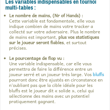
Les variables indispensables en tournoi
multi-tables :
Le nombre de mains, (Nr of Hands) :
Cette variable est fondamentale, elle vous
indique combien de mains votre tracker a
collecté sur votre adversaire. Plus le nombre
de mains est important,
plus vos statistiques
sur le joueur seront fiables
, et surtout
précises.
Le pourcentage de flop vu :
Une variable indispensable, car elle vous
permettra de faire la différence entre un
joueur serré et un joueur très large. Vos
bluffs
pourront donc être ajustés en circonstance en
n’oubliant pas que la cible idéale pour les
bluffs est le joueur dit « solide », celui qui
sélectionne des mains avec un potentiel
pratiquement gagnant.