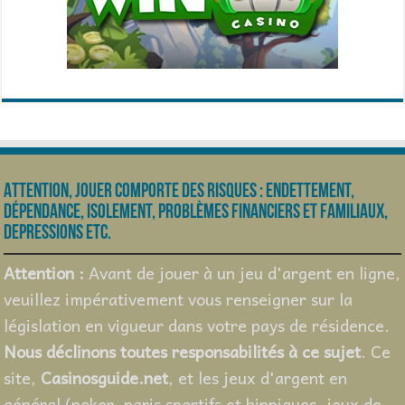
Attention, jouer comporte des risques : endettement,
dépendance, isolement, problèmes financiers et familiaux,
depressions etc.
Attention :
Avant de jouer à un jeu d'argent en ligne,
veuillez impérativement vous renseigner sur la
législation en vigueur dans votre pays de résidence.
Nous déclinons toutes responsabilités à ce sujet
. Ce
site,
Casinosguide.net
, et les jeux d'argent en
général (poker, paris sportifs et hippiques, jeux de