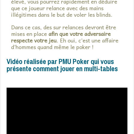
élevé, vous pourrez rapidement en déduire
que ce joueur relance avec des mains
illégitimes dans le but de voler les blinds.
Dans ce cas, des sur relances devront être
mises en place
afin que votre adversaire
respecte votre jeu
. Eh oui, c’est une affaire
d’hommes quand même le poker !
Vidéo réalisée par PMU Poker qui vous
présente comment jouer en multi-tables