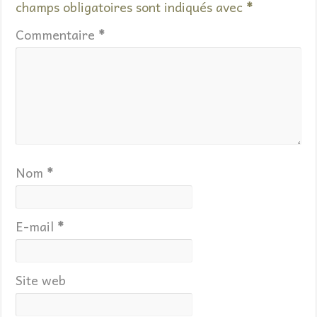
champs obligatoires sont indiqués avec
*
Commentaire
*
Nom
*
E-mail
*
Site web