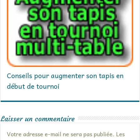
Conseils pour augmenter son tapis en
début de tournoi
Laisser un commentaire
Votre adresse e-mail ne sera pas publiée.
Les