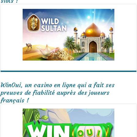
slots !
WinOui, un casino en ligne qui a fait ses
preuves de fiabilité auprès des joueurs
français !