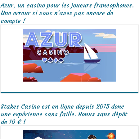
Azur, un casino pour les joueurs francophones.
Une erreur si vous n’avez pas encore de
compte !
Stakes Casino est en ligne depuis 2015 donc
une expérience sans faille. Bonus sans dépôt
de 10 € !