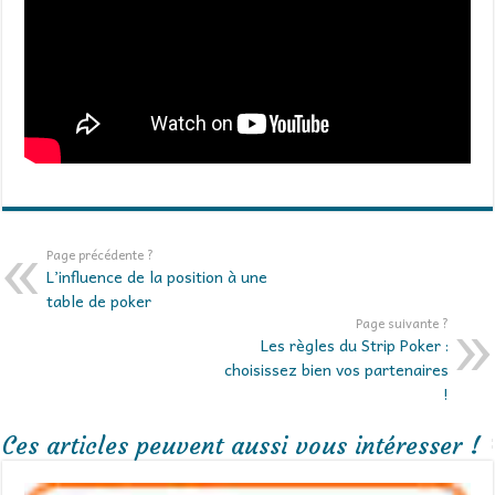
Page précédente ?
L’influence de la position à une
table de poker
Page suivante ?
Les règles du Strip Poker :
choisissez bien vos partenaires
!
Ces articles peuvent aussi vous intéresser !