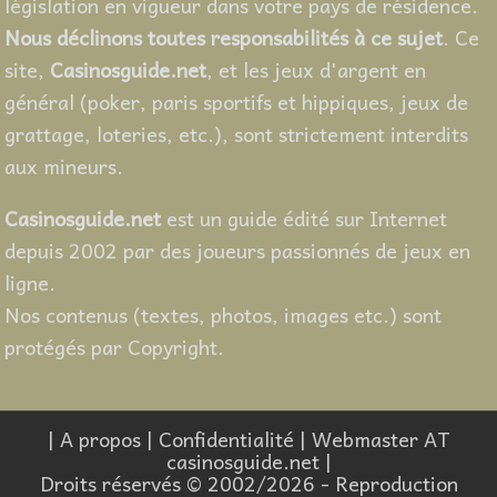
législation en vigueur dans votre pays de résidence.
Nous déclinons toutes responsabilités à ce sujet
. Ce
site,
Casinosguide.net
, et les jeux d'argent en
général (poker, paris sportifs et hippiques, jeux de
grattage, loteries, etc.), sont strictement interdits
aux mineurs.
Casinosguide.net
est un guide édité sur Internet
depuis 2002 par des joueurs passionnés de jeux en
ligne.
Nos contenus (textes, photos, images etc.) sont
protégés par Copyright.
|
A propos
|
Confidentialité
| Webmaster AT
casinosguide.net |
Droits réservés © 2002/2026 - Reproduction