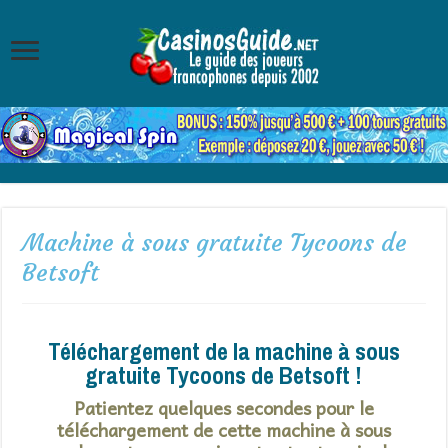
Machine à sous gratuite Tycoons de
Betsoft
Téléchargement de la machine à sous
gratuite Tycoons de Betsoft !
Patientez quelques secondes pour le
téléchargement de cette machine à sous