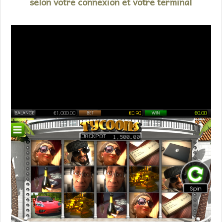
selon votre connexion et votre terminal