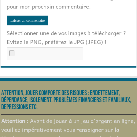
pour mon prochain commentaire.
Sélectionner une de vos images à télécharger ?
Evitez le PNG, préférez le JPG (JPEG) !
Attention, jouer comporte des risques : endettement,
dépendance, isolement, problèmes financiers et familiaux,
depressions etc.
Attention :
Avant de jouer à un jeu d'argent en ligne,
veuillez impérativement vous renseigner sur la