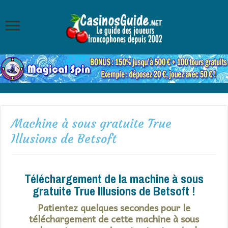
Machine à sous gratuite True
Illusions de Betsoft
Téléchargement de la machine à sous
gratuite True Illusions de Betsoft !
Patientez quelques secondes pour le
téléchargement de cette machine à sous