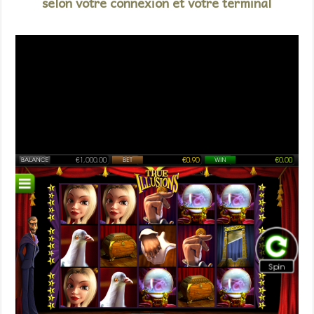
selon votre connexion et votre terminal