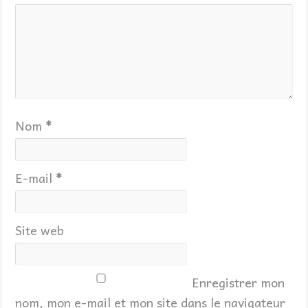
Nom
*
E-mail
*
Site web
Enregistrer mon
nom, mon e-mail et mon site dans le navigateur