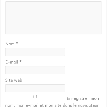
Nom
*
E-mail
*
Site web
Enregistrer mon
nom, mon e-mail et mon site dans le navigateur