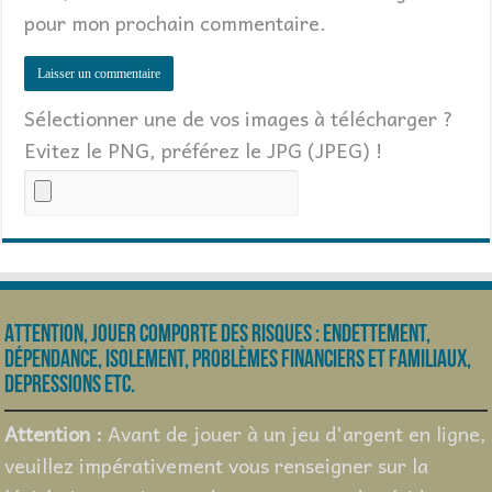
pour mon prochain commentaire.
Sélectionner une de vos images à télécharger ?
Evitez le PNG, préférez le JPG (JPEG) !
Attention, jouer comporte des risques : endettement,
dépendance, isolement, problèmes financiers et familiaux,
depressions etc.
Attention :
Avant de jouer à un jeu d'argent en ligne,
veuillez impérativement vous renseigner sur la