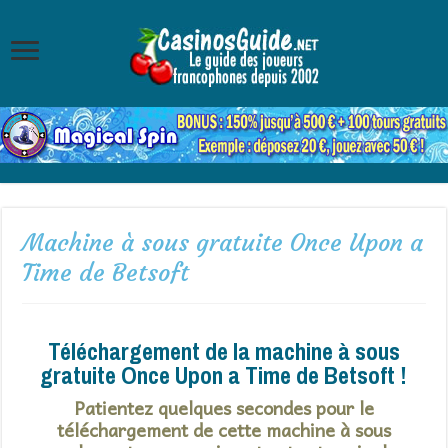
Machine à sous gratuite Once Upon a
Time de Betsoft
Téléchargement de la machine à sous
gratuite Once Upon a Time de Betsoft !
Patientez quelques secondes pour le
téléchargement de cette machine à sous