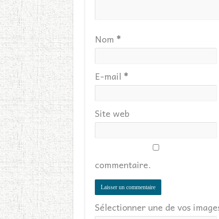
Nom
*
E-mail
*
Site web
commentaire.
Sélectionner une de vos images