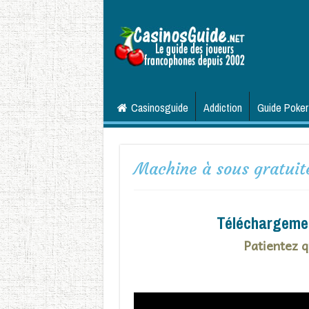
Casinosguide
Addiction
Guide Poker
Machine à sous gratuit
Téléchargemen
Patientez q