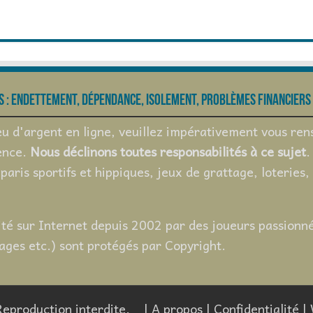
 : endettement, dépendance, isolement, problèmes financiers 
u d'argent en ligne, veuillez impérativement vous rens
ence.
Nous déclinons toutes responsabilités à ce sujet
.
aris sportifs et hippiques, jeux de grattage, loteries, 
té sur Internet depuis 2002 par des joueurs passionné
ages etc.) sont protégés par Copyright.
eproduction interdite.
|
A propos
|
Confidentialité
| 