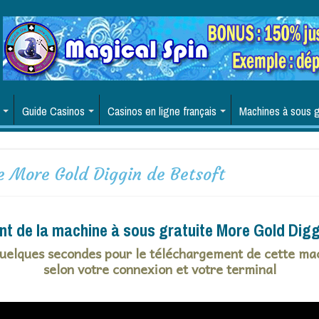
Guide Casinos
Casinos en ligne français
Machines à sous g
e More Gold Diggin de Betsoft
t de la machine à sous gratuite More Gold Diggi
uelques secondes pour le téléchargement de cette ma
selon votre connexion et votre terminal