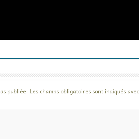
as publiée.
Les champs obligatoires sont indiqués ave