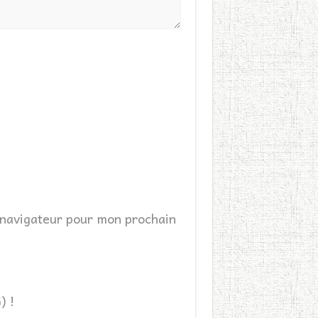
 navigateur pour mon prochain
) !