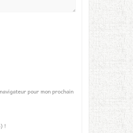
 navigateur pour mon prochain
) !