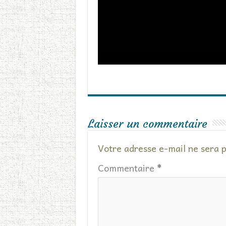
Laisser un commentaire
Votre adresse e-mail ne sera p
Commentaire
*