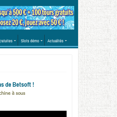
ratuites
Slots démo
Actualités
s de Betsoft !
chine à sous