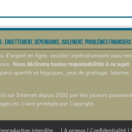
 : endettement, dépendance, isolement, problèmes financiers 
u d'argent en ligne, veuillez impérativement vous rens
ence.
Nous déclinons toutes responsabilités à ce sujet
.
aris sportifs et hippiques, jeux de grattage, loteries, 
té sur Internet depuis 2002 par des joueurs passionné
ages etc.) sont protégés par Copyright.
eproduction interdite.
|
A propos
|
Confidentialité
| 