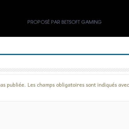
as publiée.
Les champs obligatoires sont indiqués ave