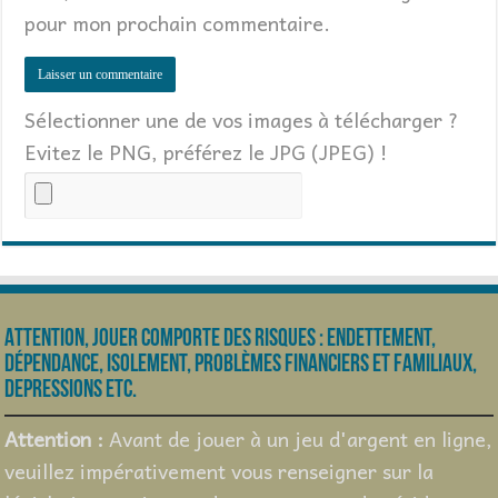
pour mon prochain commentaire.
Sélectionner une de vos images à télécharger ?
Evitez le PNG, préférez le JPG (JPEG) !
Attention, jouer comporte des risques : endettement,
dépendance, isolement, problèmes financiers et familiaux,
depressions etc.
Attention :
Avant de jouer à un jeu d'argent en ligne,
veuillez impérativement vous renseigner sur la