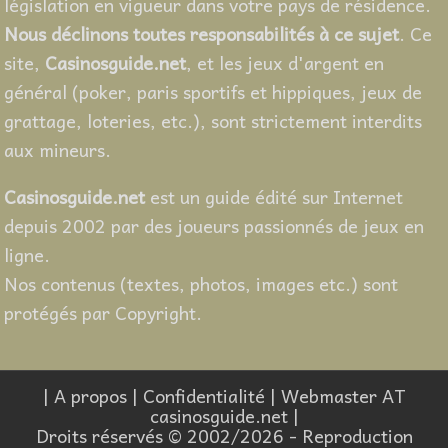
législation en vigueur dans votre pays de résidence.
Nous déclinons toutes responsabilités à ce sujet
. Ce
site,
Casinosguide.net
, et les jeux d'argent en
général (poker, paris sportifs et hippiques, jeux de
grattage, loteries, etc.), sont strictement interdits
aux mineurs.
Casinosguide.net
est un guide édité sur Internet
depuis 2002 par des joueurs passionnés de jeux en
ligne.
Nos contenus (textes, photos, images etc.) sont
protégés par Copyright.
|
A propos
|
Confidentialité
| Webmaster AT
casinosguide.net |
Droits réservés © 2002/2026 - Reproduction