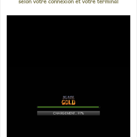
selon votre connexion et votre terminal