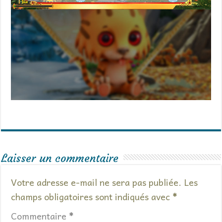
Laisser un commentaire
Votre adresse e-mail ne sera pas publiée.
Les
champs obligatoires sont indiqués avec
*
Commentaire
*