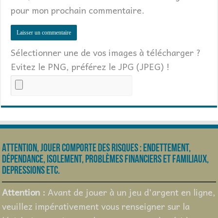
pour mon prochain commentaire.
Sélectionner une de vos images à télécharger ?
Evitez le PNG, préférez le JPG (JPEG) !
Attention, jouer comporte des risques : endettement,
dépendance, isolement, problèmes financiers et familiaux,
depressions etc.
Attention :
Avant de jouer à un jeu d'argent en ligne,
veuillez impérativement vous renseigner sur la