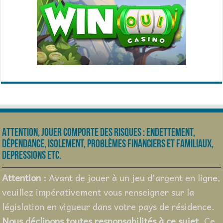
Attention, jouer comporte des risques : endettement,
dépendance, isolement, problèmes financiers et familiaux,
depressions etc.
Attention :
Avant de jouer à un jeu d'argent en ligne,
veuillez impérativement vous renseigner sur la
législation en vigueur dans votre pays de résidence.
Nous déclinons toutes responsabilités à ce sujet
. Ce