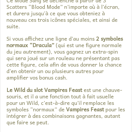
Ce Mode Sang se déclenche à partir de 3
Scatters “Blood Mode” n’importe où à l’écran,
et durera jusqu’à ce que vous obteniez à
nouveau ces trois icônes spéciales, et ainsi de
suite.
Si vous affichez une ligne d’au moins
2 symboles
normaux “Dracula”
(qui est une figure normale
du jeu autrement), vous gagnez un extra-spin
qui sera joué sur un rouleau ne présentant pas
cette figure, cela afin de vous donner la chance
d’en obtenir un ou plusieurs autres pour
amplifier vos bonus cash.
Le Wild du slot Vampires Feast
est une chauve-
souris, et il a une fonction tout à fait usuelle
pour un Wild, c’est-à-dire qu’il remplace les
symboles “normaux” de
Vampires Feast
pour les
intégrer à des combinaisons gagnantes, autant
que faire se peut.