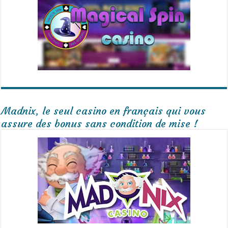
Madnix, le seul casino en français qui vous
assure des bonus sans condition de mise !