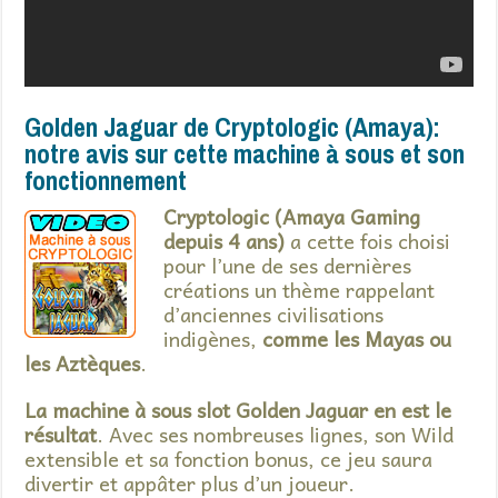
Golden Jaguar de Cryptologic (Amaya):
notre avis sur cette machine à sous et son
fonctionnement
Cryptologic (Amaya Gaming
depuis 4 ans)
a cette fois choisi
pour l’une de ses dernières
créations un thème rappelant
d’anciennes civilisations
indigènes,
comme les Mayas ou
les Aztèques
.
La machine à sous slot Golden Jaguar en est le
résultat
. Avec ses nombreuses lignes, son Wild
extensible et sa fonction bonus, ce jeu saura
divertir et appâter plus d’un joueur.