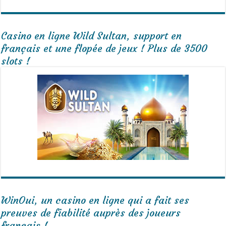
Casino en ligne Wild Sultan, support en
français et une flopée de jeux ! Plus de 3500
slots !
WinOui, un casino en ligne qui a fait ses
preuves de fiabilité auprès des joueurs
français !