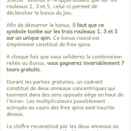
rouleaux 1, 3 et 5, celui-ci permet de
déclencher le bonus du jeu.
Afin de démarrer le bonus,
il faut que ce
symbole tombe sur les trois rouleaux 1, 3 et 5
sur un unique spin
. Ce bonus round est
simplement constitué de free spins.
A chaque fois que vous validerez la combinaison
reliée au Bonus,
vous gagnerez invariablement 7
tours gratuits
.
Durant les parties gratuites, un cadrant
constitué de deux anneaux concentriques qui
tournent dans des sens opposés siège en haut de
l’écran. Les multiplicateurs possiblement
octroyés au cours des free spins sont inscrits
dessus.
Le chiffre reconstitué par les deux anneaux au