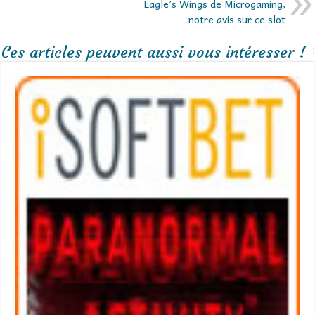
Eagle’s Wings de Microgaming,
notre avis sur ce slot
Ces articles peuvent aussi vous intéresser !