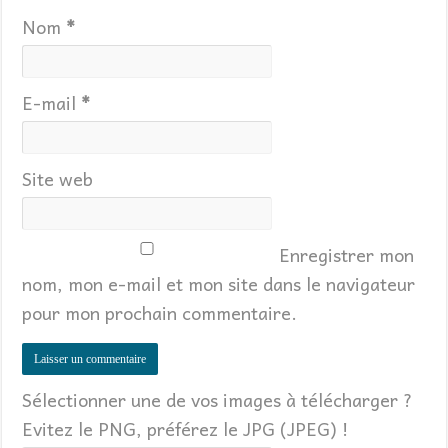
Nom
*
E-mail
*
Site web
Enregistrer mon
nom, mon e-mail et mon site dans le navigateur
pour mon prochain commentaire.
Sélectionner une de vos images à télécharger ?
Evitez le PNG, préférez le JPG (JPEG) !