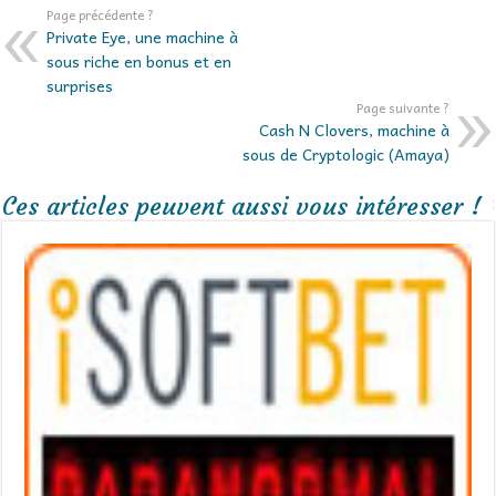
Page précédente ?
Private Eye, une machine à
sous riche en bonus et en
surprises
Page suivante ?
Cash N Clovers, machine à
sous de Cryptologic (Amaya)
Ces articles peuvent aussi vous intéresser !