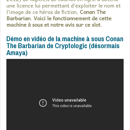
une licence lui permettant d’exploiter le nom et
l’image de ce héros de fiction,
Conan The
Barbarian
.
Voici le fonctionnement de cette
machine à sous et notre avis sur ce slot
.
Démo en vidéo de la machine à sous Conan
The Barbarian de Cryptologic (désormais
Amaya)