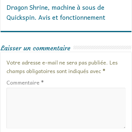
Dragon Shrine, machine à sous de
Quickspin. Avis et fonctionnement
Laisser un commentaire
Votre adresse e-mail ne sera pas publiée.
Les
champs obligatoires sont indiqués avec
*
Commentaire
*