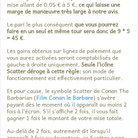
mise allant de 0,05 € à 5 €,
ce qui laisse une
marge de manœuvre très large à notre avis
.
Le pari le plus conséquent
que vous pourrez
faire en un seul et même tour sera donc de 9 * 5
= 45 €
.
Les gains obtenus sur lignes de paiement que
vous aurez activées seront comptabilisés de
gauche à droite uniquement.
Seule l’icône
Scatter déroge à cette règle:
son mode de
fonctionnement est effectivement particulier.
Et pour cause, le symbole Scatter de Conan The
Barbarian (
Film Conan le Barbare
) s’avère
payant dès le moment où il apparaît au moins 2
fois à l’écran. S’il s’affiche 2 fois, il vous fait
gagner 1 fois le montant de votre mise totale.
Au-delà de 2 fois, autrement dit lorsqu’il
apparaît 3 fois ou davantage, ce Scatter a non