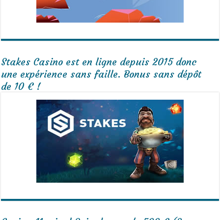
Stakes Casino est en ligne depuis 2015 donc
une expérience sans faille. Bonus sans dépôt
de 10 € !