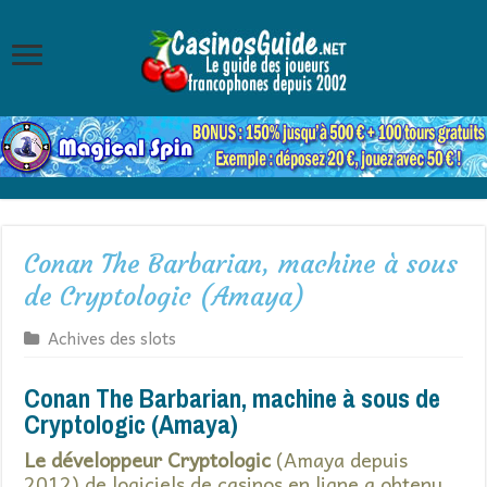
Conan The Barbarian, machine à sous
de Cryptologic (Amaya)
Achives des slots
Conan The Barbarian, machine à sous de
Cryptologic (Amaya)
Le développeur Cryptologic
(Amaya depuis
2012) de logiciels de casinos en ligne a obtenu