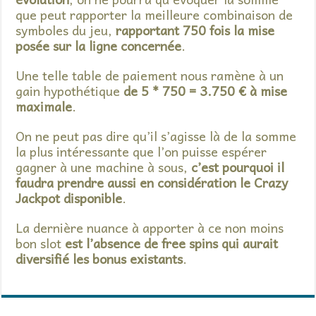
que peut rapporter la meilleure combinaison de
symboles du jeu,
rapportant 750 fois la mise
posée sur la ligne concernée
.
Une telle table de paiement nous ramène à un
gain hypothétique
de 5 * 750 = 3.750 € à mise
maximale
.
On ne peut pas dire qu’il s’agisse là de la somme
la plus intéressante que l’on puisse espérer
gagner à une machine à sous,
c’est pourquoi il
faudra prendre aussi en considération le Crazy
Jackpot disponible
.
La dernière nuance à apporter à ce non moins
bon slot
est l’absence de free spins qui aurait
diversifié les bonus existants
.