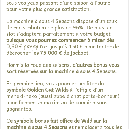
sous vos yeux passant d’une saison à l’autre
pour votre plus grande satisfaction.
La machine à sous 4 Seasons dispose d’un taux
de redistribution de plus de 96%. De plus, ce
slot s’adaptera parfaitement à votre budget
puisque vous pourrez commencer à miser dès
0,60 € par spin
et jusqu’à 150 € pour tenter de
décrocher
les 75 000 € de jackpot
.
Hormis la roue des saisons,
d’autres bonus vous
sont réservés sur la machine à sous 4 Seasons
.
En premier lieu, vous pourrez profiter du
symbole Golden Cat Wilds
à l’effigie d’un
maneki-neko (aussi appelé chat porte-bonheur)
pour former un maximum de combinaisons
gagnantes.
Ce symbole bonus fait office de Wild sur la
machine à sous 4 Seasons
et remplacera tous les