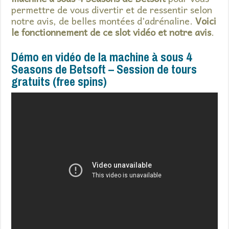
permettre de vous divertir et de ressentir selon
notre avis, de belles montées d’adrénaline.
Voici
le fonctionnement de ce slot vidéo et notre avis
.
Démo en vidéo de la machine à sous 4
Seasons de Betsoft – Session de tours
gratuits (free spins)