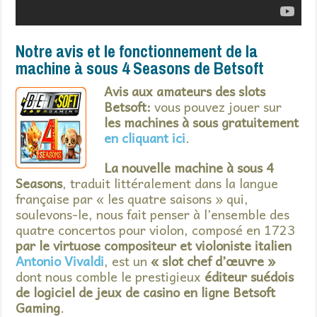
Notre avis et le fonctionnement de la
machine à sous 4 Seasons de Betsoft
Avis aux amateurs des slots
Betsoft:
vous pouvez jouer sur
les machines à sous gratuitement
en cliquant ici
.
La nouvelle machine à sous 4
Seasons
, traduit littéralement dans la langue
française par « les quatre saisons » qui,
soulevons-le, nous fait penser à l’ensemble des
quatre concertos pour violon, composé en 1723
par le virtuose compositeur et violoniste italien
Antonio Vivaldi
, est un
« slot chef d’œuvre »
dont nous comble le prestigieux
éditeur suédois
de logiciel de jeux de casino en ligne Betsoft
Gaming
.