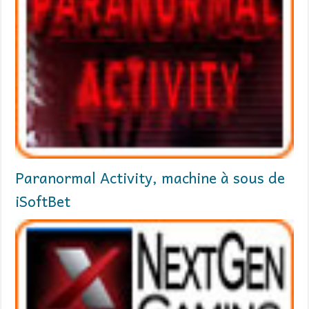
Paranormal Activity, machine à sous de
iSoftBet