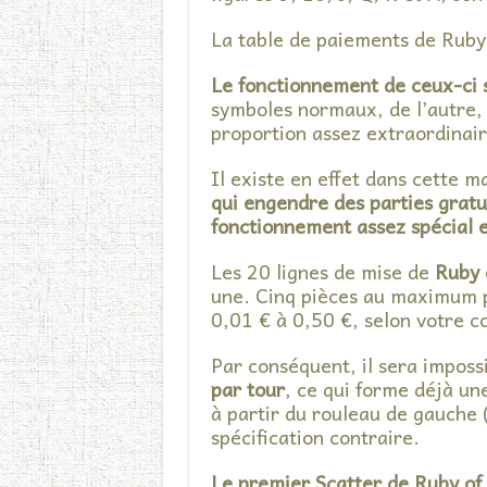
La table de paiements de Ruby
Le fonctionnement de ceux-ci 
symboles normaux, de l’autre, 
proportion assez extraordinair
Il existe en effet dans cette 
qui engendre des parties gratu
fonctionnement assez spécial e
Les 20 lignes de mise de
Ruby 
une. Cinq pièces au maximum p
0,01 € à 0,50 €, selon votre 
Par conséquent, il sera imposs
par tour
, ce qui forme déjà un
à partir du rouleau de gauche 
spécification contraire.
Le premier Scatter de Ruby of 