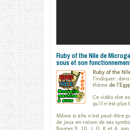
Ruby of the Nile de Microg
sous et son fonctionnemen
Ruby of the Nil
l’indiquer, dans
thème
de l’Egy
Ce vidéo slot e
qu’il n’est plus
Même si elle n’est peut-être p
de jeux en raison de ses symbo
figures 9, 10, J, Q, K et A, so