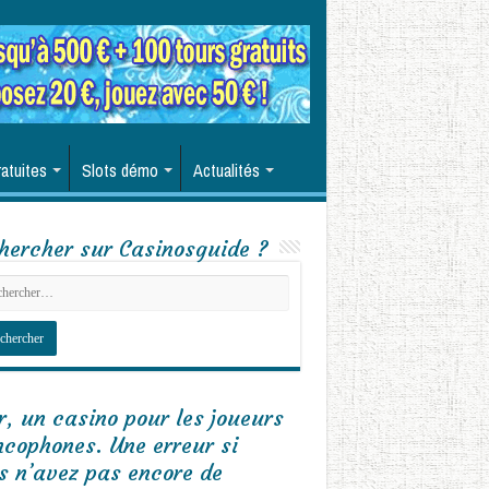
atuites
Slots démo
Actualités
hercher sur Casinosguide ?
r, un casino pour les joueurs
ncophones. Une erreur si
s n’avez pas encore de