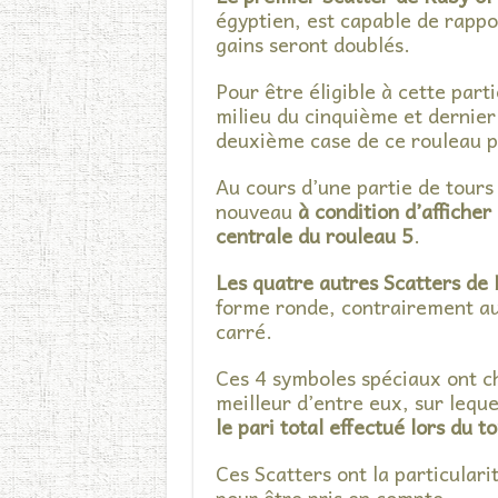
égyptien, est capable de rappo
gains seront doublés.
Pour être éligible à cette parti
milieu du cinquième et dernier 
deuxième case de ce rouleau 
Au cours d’une partie de tours
nouveau
à condition d’afficher
centrale du rouleau 5
.
Les quatre autres Scatters de 
forme ronde, contrairement au
carré.
Ces 4 symboles spéciaux ont ch
meilleur d’entre eux, sur leque
le pari total effectué lors du t
Ces Scatters ont la particulari
pour être pris en compte.