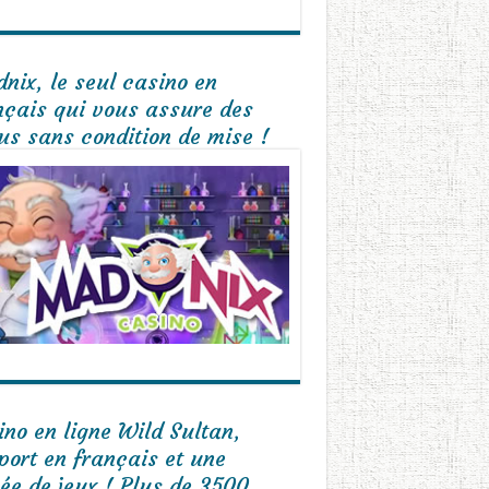
nix, le seul casino en
nçais qui vous assure des
us sans condition de mise !
ino en ligne Wild Sultan,
port en français et une
pée de jeux ! Plus de 3500