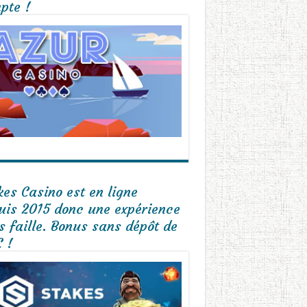
pte !
kes Casino est en ligne
uis 2015 donc une expérience
s faille. Bonus sans dépôt de
€ !