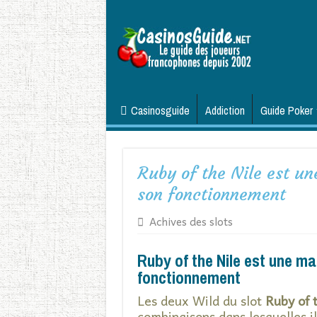
Casinosguide
Addiction
Guide Poker
Ruby of the Nile est un
son fonctionnement
Achives des slots
Ruby of the Nile est une ma
fonctionnement
Les deux Wild du slot
Ruby of 
combinaisons dans lesquelles il