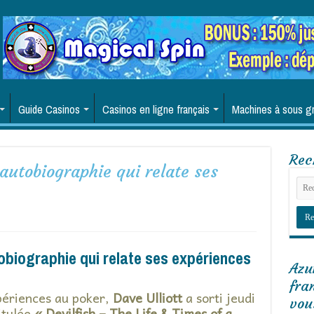
Guide Casinos
Casinos en ligne français
Machines à sous gr
Rec
 autobiographie qui relate ses
tobiographie qui relate ses expériences
Azu
fra
périences au poker,
Dave Ulliott
a sorti jeudi
vou
itulée
« Devilfish – The Life & Times of a