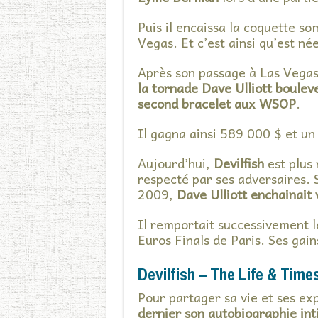
Puis il encaissa la coquette s
Vegas. Et c’est ainsi qu’est né
Après son passage à Las Vegas
la tornade Dave Ulliott boulev
second bracelet aux WSOP
.
Il gagna ainsi 589 000 $ et un
Aujourd’hui,
Devilfish
est plus 
respecté par ses adversaires. 
2009,
Dave Ulliott enchainait v
Il remportait successivement l
Euros Finals de Paris. Ses gai
Devilfish – The Life & Time
Pour partager sa vie et ses ex
dernier son autobiographie inti