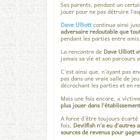
Ses parents, pendant un certa
jouer pour ne pas détruire l’asp
Dave Ulliott
continua ainsi jus
adversaire redoutable que tout
pendant les parties entre amis
La rencontre de
Dave Ulliott a
jamais sa vie et son parcours 
C’est ainsi que, n’ayant pas enc
pas dans une vraie salle de je
décrochant les parties et en r
Mais une fois encore, « victim
plus jouer dans l’établissemen
A force d’être toujours écarté 
fois,
Devilfish n’a eu d’autres 
sources de revenus pour gagne