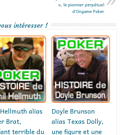
», le pionnier perpétuel
d’Ongame Poker
vous intéresser !
 Hellmuth alias
Doyle Brunson
r Brat,
alias Texas Dolly,
fant terrible du
une figure et une