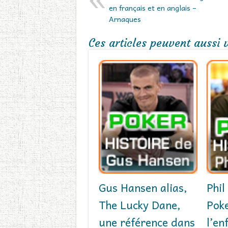
en français et en anglais –
Arnaques
Ces articles peuvent aussi 
Gus Hansen alias,
Phil
The Lucky Dane,
Poke
une référence dans
l’en