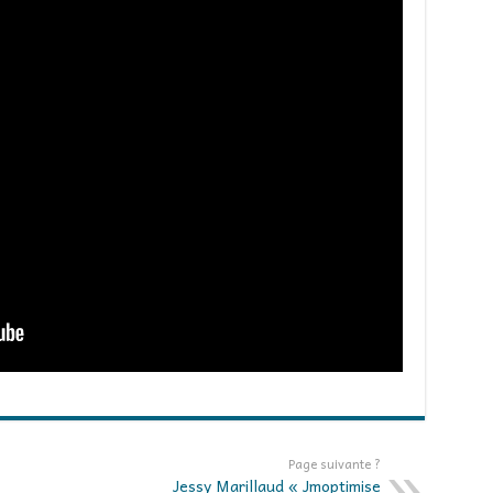
Page suivante ?
Jessy Marillaud « Jmoptimise