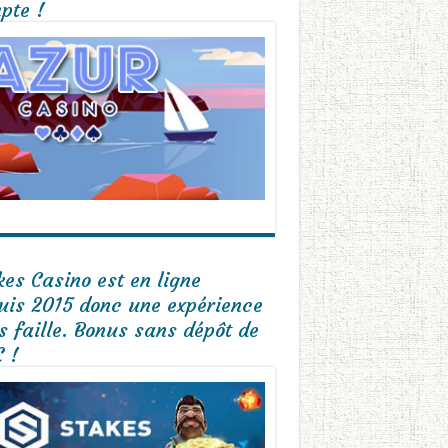
pte !
kes Casino est en ligne
uis 2015 donc une expérience
s faille. Bonus sans dépôt de
€ !