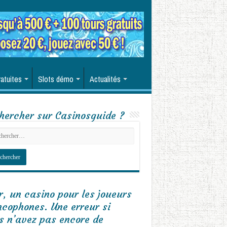
atuites
Slots démo
Actualités
hercher sur Casinosguide ?
r, un casino pour les joueurs
ncophones. Une erreur si
s n’avez pas encore de