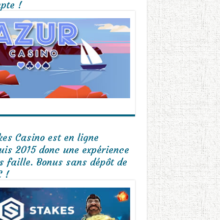
pte !
kes Casino est en ligne
uis 2015 donc une expérience
s faille. Bonus sans dépôt de
€ !