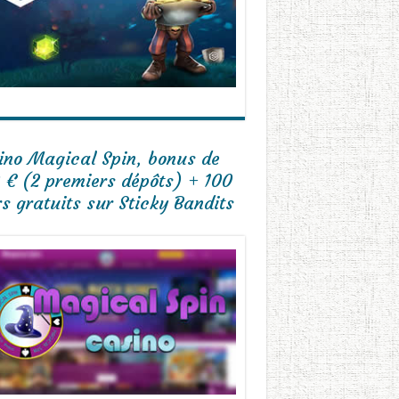
ino Magical Spin, bonus de
 € (2 premiers dépôts) + 100
rs gratuits sur Sticky Bandits