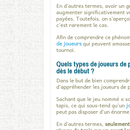
En d’autres termes, avoir un g
augmenter significativement v
payées. Toutefois, on s’aperço
c’est rarement le cas.
Afin de comprendre ce phénomè
de joueurs
qui peuvent amasse
tournoi.
Quels types de joueurs de 
dès le début ?
Dans le but de bien comprendre
d’appréhender les joueurs de p
Sachant que le jeu nommé « so
tapis, ce qui sous-tend qu’un
j
peut pas disposer d’un énorme 
En d’autres termes,
seulement 