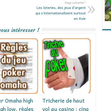
Page suivante ?
Les loteries, des jeux d’argent
qui s’internationalisent surtout
en Asie
vous intéresser !
er Omaha high
Tricherie de haut
igh low, règles
vol au casino : cinq