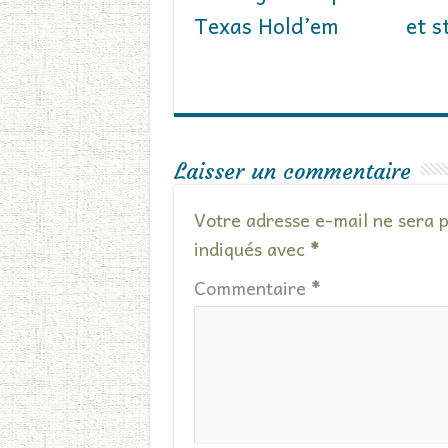
Texas Hold’em
et s
Laisser un commentaire
Votre adresse e-mail ne sera p
indiqués avec
*
Commentaire
*