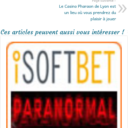
Page suivante ?
Le Casino Pharaon de Lyon est
un lieu où vous prendrez du
plaisir à jouer
Ces articles peuvent aussi vous intéresser !