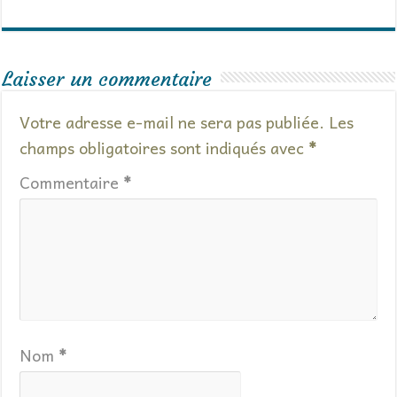
Laisser un commentaire
Votre adresse e-mail ne sera pas publiée.
Les
champs obligatoires sont indiqués avec
*
Commentaire
*
Nom
*