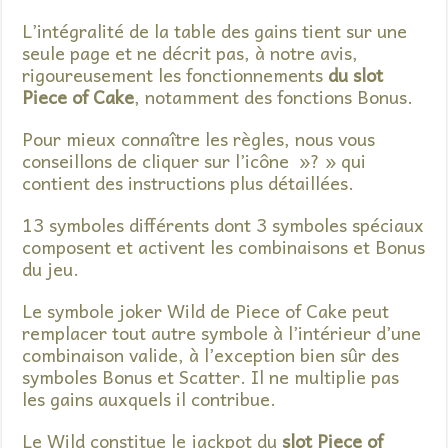
L’intégralité de la table des gains tient sur une
seule page et ne décrit pas, à notre avis,
rigoureusement les fonctionnements
du slot
Piece of Cake
, notamment des fonctions Bonus.
Pour mieux connaître les règles, nous vous
conseillons de cliquer sur l’icône »? » qui
contient des instructions plus détaillées.
13 symboles différents dont 3 symboles spéciaux
composent et activent les combinaisons et Bonus
du jeu.
Le symbole joker Wild de Piece of Cake peut
remplacer tout autre symbole à l’intérieur d’une
combinaison valide, à l’exception bien sûr des
symboles Bonus et Scatter. Il ne multiplie pas
les gains auxquels il contribue.
Le Wild constitue le jackpot du
slot Piece of