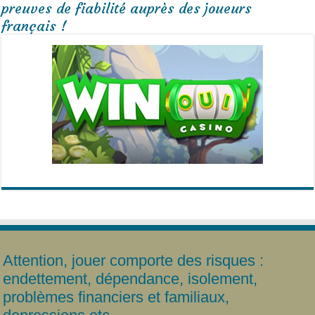
preuves de fiabilité auprès des joueurs
français !
Attention, jouer comporte des risques :
endettement, dépendance, isolement,
problèmes financiers et familiaux,