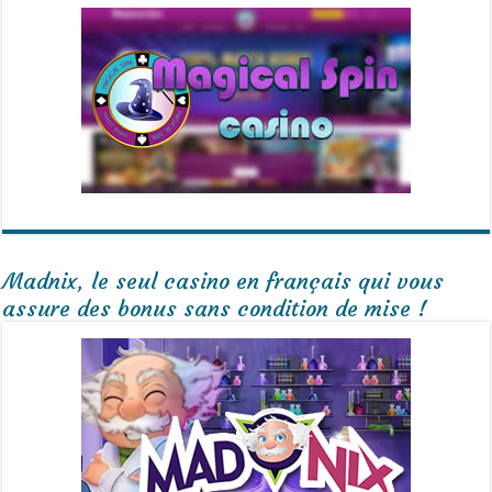
Madnix, le seul casino en français qui vous
assure des bonus sans condition de mise !