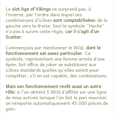
Le
slot Age of Vikings
ne surprend pas, à
l’inverse, par l’ordre dans lequel ses
combinaisons d’icônes
sont comptabilisées:
de la
gauche vers la droite. Seul le symbole “Hache”
n’a pas à suivre cette règle,
car il s’agit d’un
Scatter
.
Commençons par mentionner le Wild,
dont le
fonctionnement est assez particulier
. Ce
symbole, représentant une femme armée d’une
épée, fait office de joker se substituant aux
icônes standards quelles qu’elles soient pour
compléter, s’il en est capable, des combinaisons.
Mais son fonctionnement revêt aussi un autre
rôle:
si l’on obtient 5 Wild d’affilée sur une ligne
de mise activée lorsque l’on fait le pari maximal,
on remporte automatiquement 45.000 pièces de
gain.