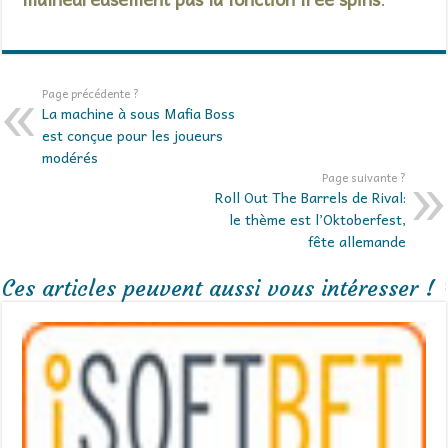
Page précédente ?
La machine à sous Mafia Boss
est conçue pour les joueurs
modérés
Page suivante ?
Roll Out The Barrels de Rival:
le thème est l’Oktoberfest,
fête allemande
Ces articles peuvent aussi vous intéresser !