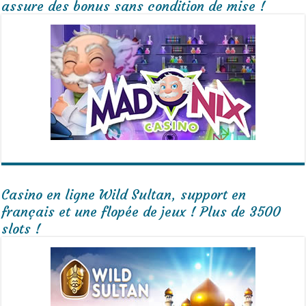
assure des bonus sans condition de mise !
Casino en ligne Wild Sultan, support en
français et une flopée de jeux ! Plus de 3500
slots !