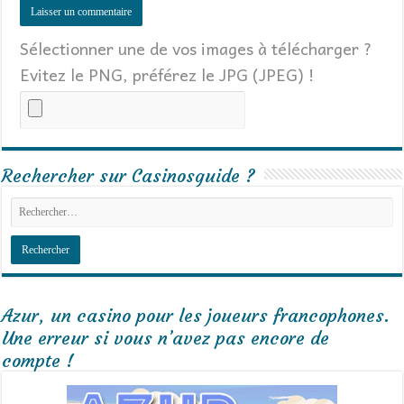
Sélectionner une de vos images à télécharger ?
Evitez le PNG, préférez le JPG (JPEG) !
Rechercher sur Casinosguide ?
Azur, un casino pour les joueurs francophones.
Une erreur si vous n’avez pas encore de
compte !