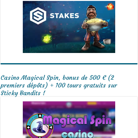
Casino Magical Spin, bonus de 500 € (2
premiers dépôts) + 100 tours gratuits sur
Sticky Bandits !