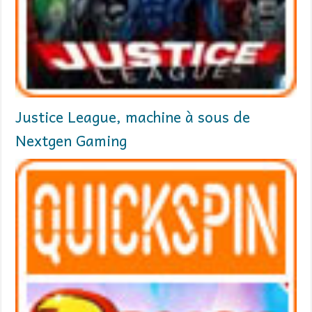
Justice League, machine à sous de
Nextgen Gaming