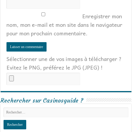
Enregistrer mon
nom, mon e-mail et mon site dans le navigateur
pour mon prochain commentaire.
Sélectionner une de vos images à télécharger ?
Evitez le PNG, préférez le JPG (JPEG) !
Rechercher sur Casinosguide ?