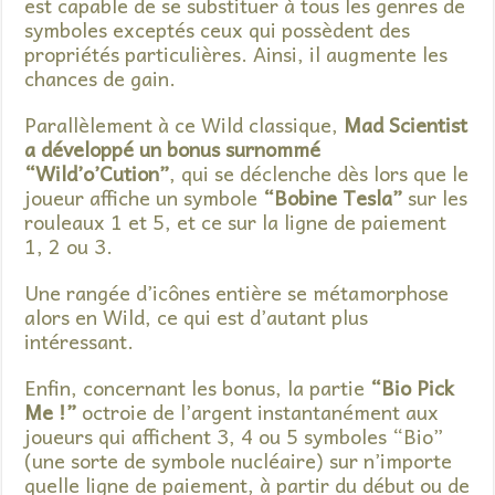
est capable de se substituer à tous les genres de
symboles exceptés ceux qui possèdent des
propriétés particulières. Ainsi, il augmente les
chances de gain.
Parallèlement à ce Wild classique,
Mad Scientist
a développé un bonus surnommé
“Wild’o’Cution”
, qui se déclenche dès lors que le
joueur affiche un symbole
“Bobine Tesla”
sur les
rouleaux 1 et 5, et ce sur la ligne de paiement
1, 2 ou 3.
Une rangée d’icônes entière se métamorphose
alors en Wild, ce qui est d’autant plus
intéressant.
Enfin, concernant les bonus, la partie
“Bio Pick
Me !”
octroie de l’argent instantanément aux
joueurs qui affichent 3, 4 ou 5 symboles “Bio”
(une sorte de symbole nucléaire) sur n’importe
quelle ligne de paiement, à partir du début ou de