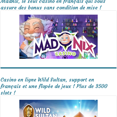
Madnix, le seul casino en français qui vous
assure des bonus sans condition de mise !
Casino en ligne Wild Sultan, support en
français et une flopée de jeux ! Plus de 3500
slots !