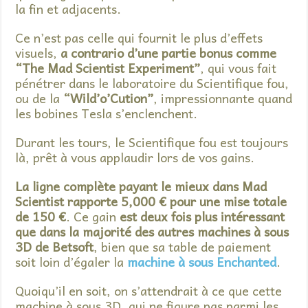
la fin et adjacents.
Ce n’est pas celle qui fournit le plus d’effets
visuels,
a contrario d’une partie bonus comme
“The Mad Scientist Experiment”
, qui vous fait
pénétrer dans le laboratoire du Scientifique fou,
ou de la
“Wild’o’Cution”
, impressionnante quand
les bobines Tesla s’enclenchent.
Durant les tours, le Scientifique fou est toujours
là, prêt à vous applaudir lors de vos gains.
La ligne complète payant le mieux dans Mad
Scientist rapporte 5,000 € pour une mise totale
de 150 €
. Ce gain
est deux fois plus intéressant
que dans la majorité des autres machines à sous
3D de Betsoft
, bien que sa table de paiement
soit loin d’égaler la
machine à sous Enchanted
.
Quoiqu’il en soit, on s’attendrait à ce que cette
machine à sous 3D, qui ne figure pas parmi les