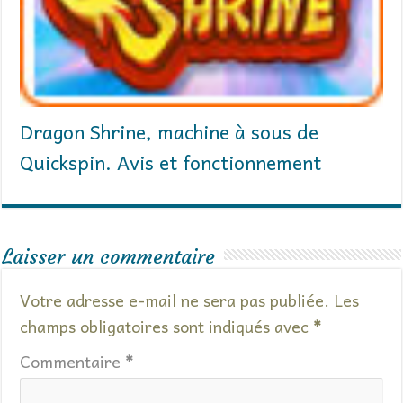
Dragon Shrine, machine à sous de
Quickspin. Avis et fonctionnement
Laisser un commentaire
Votre adresse e-mail ne sera pas publiée.
Les
champs obligatoires sont indiqués avec
*
Commentaire
*