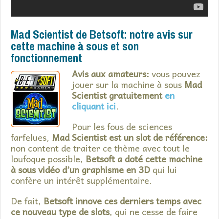
Mad Scientist de Betsoft: notre avis sur
cette machine à sous et son
fonctionnement
Avis aux amateurs:
vous pouvez
jouer sur la machine à sous
Mad
Scientist gratuitement
en
cliquant ici
.
Pour les fous de sciences
farfelues,
Mad Scientist est un slot de référence:
non content de traiter ce thème avec tout le
loufoque possible,
Betsoft a doté cette machine
à sous vidéo d’un graphisme en 3D
qui lui
confère un intérêt supplémentaire.
De fait,
Betsoft innove ces derniers temps avec
ce nouveau type de slots
, qui ne cesse de faire