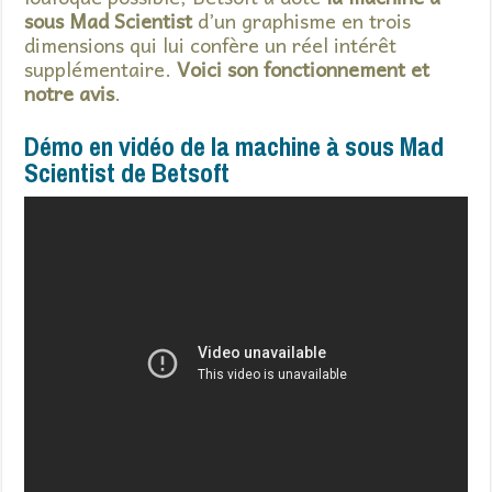
sous Mad Scientist
d’un graphisme en trois
dimensions qui lui confère un réel intérêt
supplémentaire.
Voici son fonctionnement et
notre avis
.
Démo en vidéo de la machine à sous Mad
Scientist de Betsoft