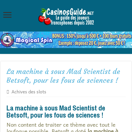
La machine à sous Mad Scientist de
Betsoft, pour les fous de sciences !
Achives des slots
La machine à sous Mad Scientist de
Betsoft, pour les fous de sciences !
Non content de traiter ce thème avec tout le
loufoque possible, Betsoft a doté
la machine à