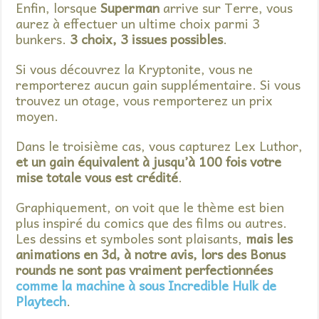
Enfin, lorsque
Superman
arrive sur Terre, vous
aurez à effectuer un ultime choix parmi 3
bunkers.
3 choix, 3 issues possibles
.
Si vous découvrez la Kryptonite, vous ne
remporterez aucun gain supplémentaire. Si vous
trouvez un otage, vous remporterez un prix
moyen.
Dans le troisième cas, vous capturez Lex Luthor,
et un gain équivalent à jusqu’à 100 fois votre
mise totale vous est crédité
.
Graphiquement, on voit que le thème est bien
plus inspiré du comics que des films ou autres.
Les dessins et symboles sont plaisants,
mais les
animations en 3d, à notre avis, lors des Bonus
rounds ne sont pas vraiment perfectionnées
comme la machine à sous Incredible Hulk de
Playtech
.