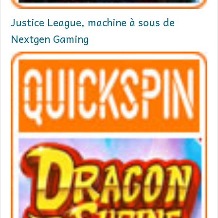
Justice League, machine à sous de
Nextgen Gaming