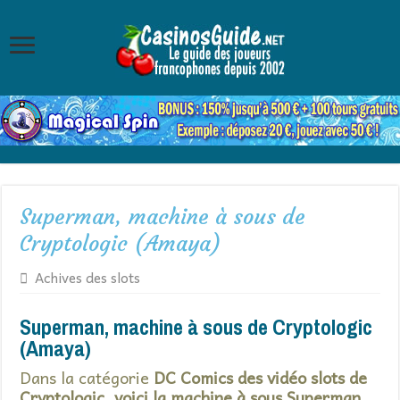
Superman, machine à sous de
Cryptologic (Amaya)
Achives des slots
Superman, machine à sous de Cryptologic
(Amaya)
Dans la catégorie
DC Comics des vidéo slots de
Cryptologic, voici la machine à sous Superman
.