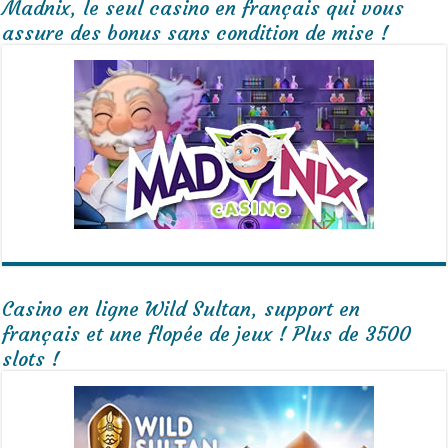
Madnix, le seul casino en français qui vous
assure des bonus sans condition de mise !
Casino en ligne Wild Sultan, support en
français et une flopée de jeux ! Plus de 3500
slots !