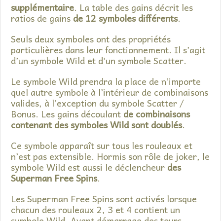
supplémentaire
. La table des gains décrit les
ratios de gains
de 12 symboles différents
.
Seuls deux symboles ont des propriétés
particulières dans leur fonctionnement. Il s’agit
d’un symbole Wild et d’un symbole Scatter.
Le symbole Wild prendra la place de n’importe
quel autre symbole à l’intérieur de combinaisons
valides, à l’exception du symbole Scatter /
Bonus. Les gains découlant
de combinaisons
contenant des symboles Wild sont doublés
.
Ce symbole apparaît sur tous les rouleaux et
n’est pas extensible. Hormis son rôle de joker, le
symbole Wild est aussi le déclencheur
des
Superman Free Spins
.
Les Superman Free Spins sont activés lorsque
chacun des rouleaux 2, 3 et 4 contient un
symbole Wild. Avant démarrage des tours