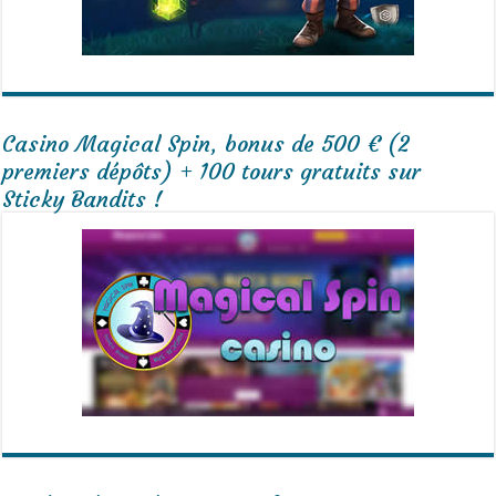
Casino Magical Spin, bonus de 500 € (2
premiers dépôts) + 100 tours gratuits sur
Sticky Bandits !