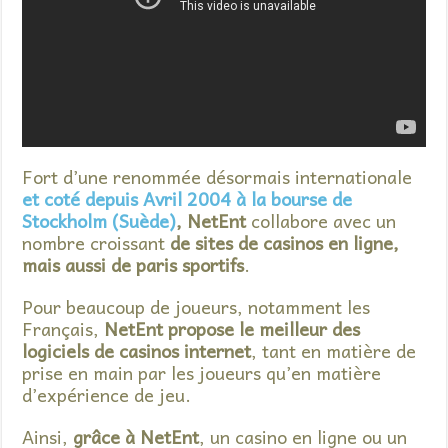
Fort d’une renommée désormais internationale
et coté depuis Avril 2004 à la bourse de
Stockholm (Suède)
, NetEnt
collabore avec un
nombre croissant
de sites de casinos en ligne,
mais aussi de paris sportifs
.
Pour beaucoup de joueurs, notamment les
Français,
NetEnt propose le meilleur des
logiciels de casinos internet
, tant en matière de
prise en main par les joueurs qu’en matière
d’expérience de jeu.
Ainsi,
grâce à NetEnt
, un casino en ligne ou un