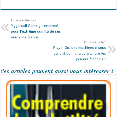
Page précédente ?
Yggdrasil Gaming, renommé
pour l’extrême qualité de ses
machines à sous
Page suivante ?
Play’n Go, des machines à sous
qui ont du mal à convaincre les
joueurs français ?
Ces articles peuvent aussi vous intéresser !