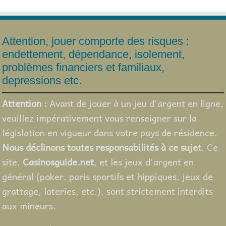
Attention, jouer comporte des risques :
endettement, dépendance, isolement,
problèmes financiers et familiaux,
depressions etc.
Attention :
Avant de jouer à un jeu d'argent en ligne,
veuillez impérativement vous renseigner sur la
législation en vigueur dans votre pays de résidence.
Nous déclinons toutes responsabilités à ce sujet
. Ce
site,
Casinosguide.net
, et les jeux d'argent en
général (poker, paris sportifs et hippiques, jeux de
grattage, loteries, etc.), sont strictement interdits
aux mineurs.