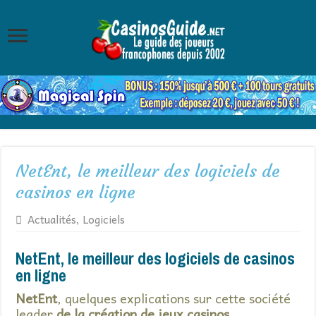
NetEnt, le meilleur des logiciels de
casinos en ligne
Actualités
,
Logiciels
NetEnt, le meilleur des logiciels de casinos
en ligne
NetEnt
, quelques explications sur cette société
leader
de la création de jeux casinos
.