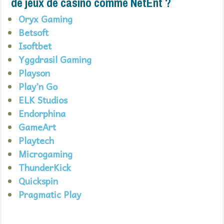
de jeux de casino comme NetEnt ?
Oryx Gaming
Betsoft
Isoftbet
Yggdrasil Gaming
Playson
Play’n Go
ELK Studios
Endorphina
GameArt
Playtech
Microgaming
ThunderKick
Quickspin
Pragmatic Play