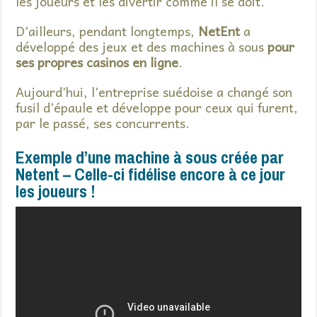
les joueurs et les divertir comme il se doit.
D’ailleurs, pendant longtemps,
NetEnt
a
développé des jeux et des machines à sous
pour
ses propres casinos en ligne
.
Aujourd’hui, l’entreprise suédoise a changé son
fusil d’épaule et développe pour ceux qui furent,
par le passé, ses concurrents.
Exemple d’une machine à sous créée par
Netent – Celle-ci fidélise encore à ce jour
les joueurs !