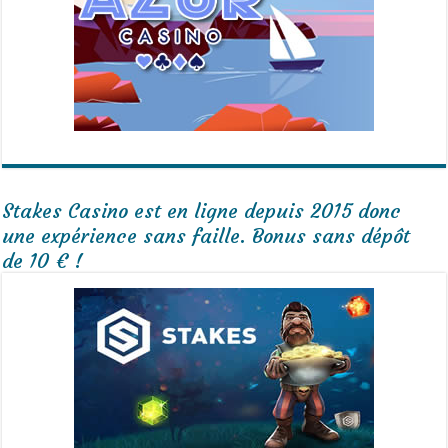
Stakes Casino est en ligne depuis 2015 donc
une expérience sans faille. Bonus sans dépôt
de 10 € !