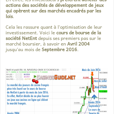
actions des sociétés de développement de jeux
qui opèrent sur des marchés encadrés par les
lois
.
Cela les rassure quant à l’optimisation de leur
investissement. Voici le
cours de bourse de la
société NetEnt
depuis ses premiers pas sur le
marché boursier, à savoir en
Avril 2004
jusqu’au mois de
Septembre 2016
.