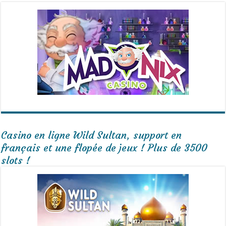
Casino en ligne Wild Sultan, support en
français et une flopée de jeux ! Plus de 3500
slots !