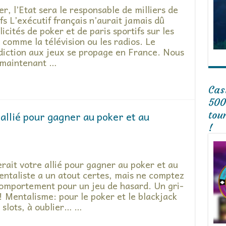
r, l’Etat sera le responsable de milliers de
s L’exécutif français n’aurait jamais dû
licités de poker et de paris sportifs sur les
comme la télévision ou les radios. Le
iction aux jeux se propage en France. Nous
 maintenant …
Cas
500
tou
allié pour gagner au poker et au
!
rait votre allié pour gagner au poker et au
entaliste a un atout certes, mais ne comptez
omportement pour un jeu de hasard. Un gri-
e ! Mentalisme: pour le poker et le blackjack
 slots, à oublier… …