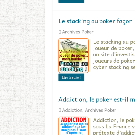
Le stacking au poker façon
Archives Poker
Le stacking au p
joueur de poker,
un site d’investi
joueurs de poker
cyber stacking s
Lire la suite !
Addiction, le poker est-il 
Addiction
,
Archives Poker
Addiction, le pok
sous La France ve
prétexte d’addict