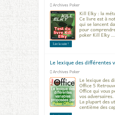
Archives Poker
Kill Elky : la m
Ce livre est à no
qui se lancent da
pour comprendre l
poker Kill Elky …
Lire la suite !
Le lexique des différentes 
Archives Poker
Le lexique des d
Office 5 Retrouve
Office qui vous 
vos adversaires. 
La plupart des ut
centième des ca