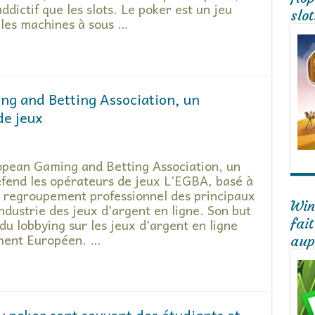
addictif que les slots. Le poker est un jeu
slot
e les machines à sous …
g and Betting Association, un
de jeux
opean Gaming and Betting Association, un
fend les opérateurs de jeux L’EGBA, basé à
n regroupement professionnel des principaux
Win
ndustrie des jeux d’argent en ligne. Son but
fait
du lobbying sur les jeux d’argent en ligne
ment Européen. …
aup