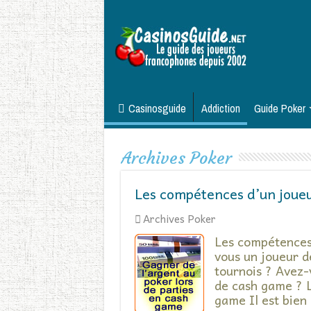
Casinosguide
Addiction
Guide Poker
Archives Poker
Les compétences d’un joue
Archives Poker
Les compétences
vous un joueur d
tournois ? Avez-
de cash game ? 
game Il est bien