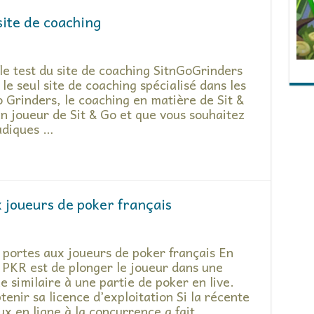
site de coaching
le test du site de coaching SitnGoGrinders
le seul site de coaching spécialisé dans les
o Grinders, le coaching en matière de Sit &
un joueur de Sit & Go et que vous souhaitez
ludiques …
 joueurs de poker français
 portes aux joueurs de poker français En
de PKR est de plonger le joueur dans une
 similaire à une partie de poker en live.
tenir sa licence d’exploitation Si la récente
ux en ligne à la concurrence a fait …