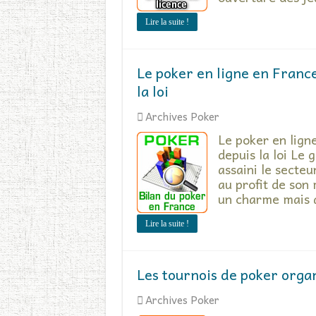
Lire la suite !
Le poker en ligne en Franc
la loi
Archives Poker
Le poker en lign
depuis la loi Le 
assaini le secte
au profit de son
un charme mais 
Lire la suite !
Les tournois de poker orga
Archives Poker