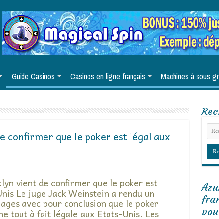
Guide Casinos
Casinos en ligne français
Machines à sous gr
Rec
e confirmer que le poker est légal aux
lyn vient de confirmer que le poker est
Azu
Unis Le juge Jack Weinstein a rendu un
fra
ages avec pour conclusion que le poker
vou
ine tout à fait légale aux Etats-Unis. Les