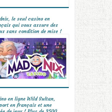
nix, le seul casino en
nçais qui vous assure des
us sans condition de mise !
ino en ligne Wild Sultan,
port en français et une
pée de jeux ! Plus de 3500