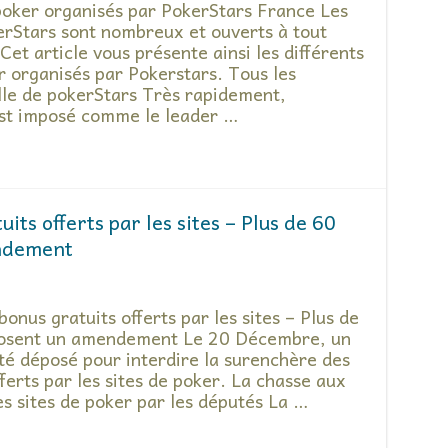
poker organisés par PokerStars France Les
erStars sont nombreux et ouverts à tout
Cet article vous présente ainsi les différents
r organisés par Pokerstars. Tous les
alle de pokerStars Très rapidement,
est imposé comme le leader …
its offerts par les sites – Plus de 60
ndement
bonus gratuits offerts par les sites – Plus de
osent un amendement Le 20 Décembre, un
é déposé pour interdire la surenchère des
ferts par les sites de poker. La chasse aux
es sites de poker par les députés La …