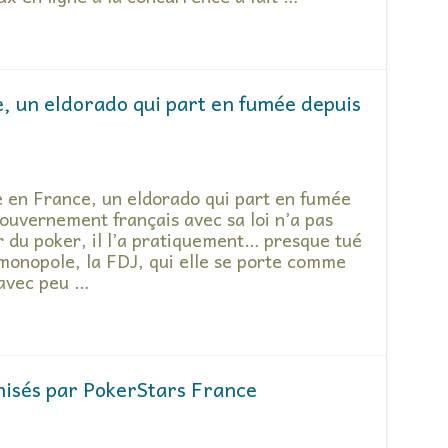
e, un eldorado qui part en fumée depuis
e en France, un eldorado qui part en fumée
gouvernement français avec sa loi n’a pas
ur du poker, il l’a pratiquement… presque tué
 monopole, la FDJ, qui elle se porte comme
avec peu …
nisés par PokerStars France