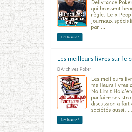
Delivrance Poker
qui brassent bea
règle. Le « Peop
journaux spéciali
par …
Lire la suite !
Les meilleurs livres sur le 
Archives Poker
Les meilleurs liv
meilleurs livres 
No Limit Hold’em
parfaire ses stra
discussion a fai
sociétés aussi. …
Lire la suite !