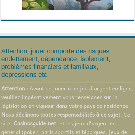
Attention, jouer comporte des risques :
endettement, dépendance, isolement,
problèmes financiers et familiaux,
depressions etc.
Attention :
Avant de jouer à un jeu d'argent en ligne,
veuillez impérativement vous renseigner sur la
législation en vigueur dans votre pays de résidence.
Nous déclinons toutes responsabilités à ce sujet
. Ce
site,
Casinosguide.net
, et les jeux d'argent en
général (poker, paris sportifs et hippiques, jeux de