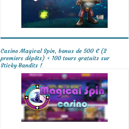
Casino Magical Spin, bonus de 500 € (2
premiers dépôts) + 100 tours gratuits sur
Sticky Bandits !