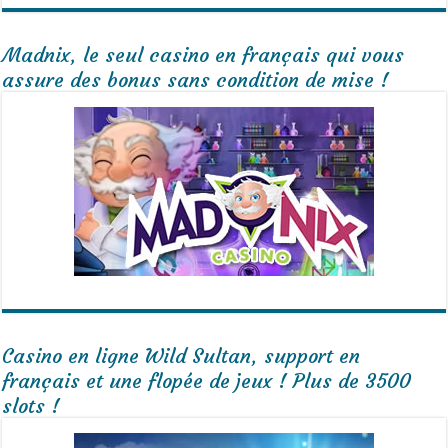
Madnix, le seul casino en français qui vous
assure des bonus sans condition de mise !
Casino en ligne Wild Sultan, support en
français et une flopée de jeux ! Plus de 3500
slots !