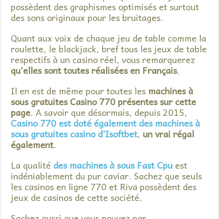
possèdent des graphismes optimisés et surtout
des sons originaux pour les bruitages.
Quant aux voix de chaque jeu de table comme la
roulette, le blackjack, bref tous les jeux de table
respectifs à un casino réel, vous remarquerez
qu’elles sont toutes réalisées en Français
.
Il en est de même pour toutes les
machines à
sous gratuites Casino 770 présentes sur cette
page
. A savoir que désormais, depuis 2015,
Casino 770 est doté également des machines à
sous gratuites casino d’Isoftbet
,
un vrai régal
également
.
La qualité
des machines à sous Fast Cpu
est
indéniablement du pur caviar. Sachez que seuls
les casinos en ligne 770 et Riva possèdent des
jeux de casinos de cette société.
Sachez aussi que vous pouvez par