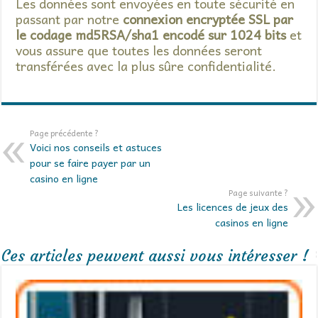
Les données sont envoyées en toute sécurité en
passant par notre
connexion encryptée SSL par
le codage md5RSA/sha1 encodé sur 1024 bits
et
vous assure que toutes les données seront
transférées avec la plus sûre confidentialité.
Page précédente ?
Voici nos conseils et astuces
pour se faire payer par un
casino en ligne
Page suivante ?
Les licences de jeux des
casinos en ligne
Ces articles peuvent aussi vous intéresser !