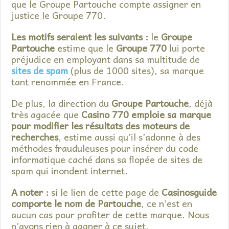
que le Groupe Partouche compte assigner en
justice le Groupe 770.
Les motifs seraient les suivants :
le
Groupe
Partouche
estime que le
Groupe 770
lui porte
préjudice en employant dans sa multitude de
sites de spam
(plus de 1000 sites), sa marque
tant renommée en France.
De plus, la direction du
Groupe Partouche
, déjà
très agacée que
Casino 770 emploie sa marque
pour modifier les résultats des moteurs de
recherches
, estime aussi qu’il s’adonne à des
méthodes frauduleuses pour insérer du code
informatique caché dans sa flopée de sites de
spam qui inondent internet.
A noter :
si le lien de cette page de
Casinosguide
comporte le nom de Partouche
, ce n’est en
aucun cas pour profiter de cette marque. Nous
n’avons rien à gagner à ce sujet.