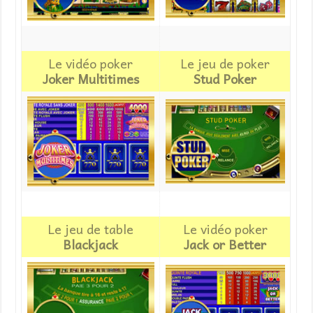
Le vidéo poker
Le jeu de poker
Joker Multitimes
Stud Poker
Le jeu de table
Le vidéo poker
Blackjack
Jack or Better