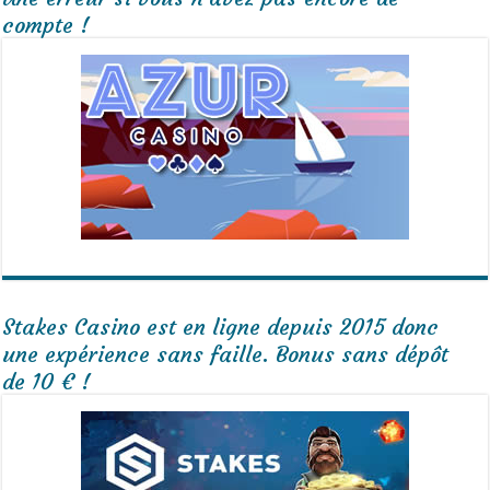
compte !
Stakes Casino est en ligne depuis 2015 donc
une expérience sans faille. Bonus sans dépôt
de 10 € !