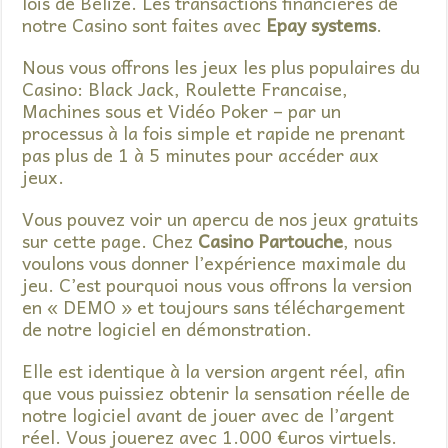
lois de Bélize. Les transactions financières de
notre Casino sont faites avec
Epay systems
.
Nous vous offrons les jeux les plus populaires du
Casino: Black Jack, Roulette Francaise,
Machines sous et Vidéo Poker – par un
processus à la fois simple et rapide ne prenant
pas plus de 1 à 5 minutes pour accéder aux
jeux.
Vous pouvez voir un apercu de nos jeux gratuits
sur cette page. Chez
Casino Partouche
, nous
voulons vous donner l’expérience maximale du
jeu. C’est pourquoi nous vous offrons la version
en « DEMO » et toujours sans téléchargement
de notre logiciel en démonstration.
Elle est identique à la version argent réel, afin
que vous puissiez obtenir la sensation réelle de
notre logiciel avant de jouer avec de l’argent
réel. Vous jouerez avec 1.000 €uros virtuels.