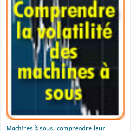
Machines à sous, comprendre leur