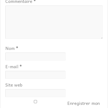
Commentaire
*
Nom
*
E-mail
*
Site web
Enregistrer mon