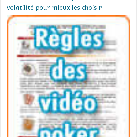
volatilité pour mieux les choisir