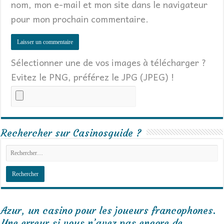
nom, mon e-mail et mon site dans le navigateur
pour mon prochain commentaire.
Sélectionner une de vos images à télécharger ?
Evitez le PNG, préférez le JPG (JPEG) !
Rechercher sur Casinosguide ?
Azur, un casino pour les joueurs francophones.
Une erreur si vous n’avez pas encore de