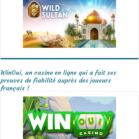
WinOui, un casino en ligne qui a fait ses
preuves de fiabilité auprès des joueurs
français !