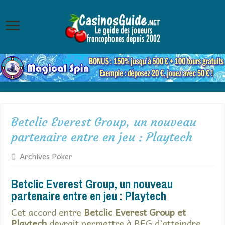
Betclic Everest Group, un nouveau
partenaire entre en jeu : Playtech
Archives Poker
Betclic Everest Group, un nouveau
partenaire entre en jeu : Playtech
Cet accord entre
Betclic Everest Group et
Playtech
devrait permettre à BEG d’atteindre