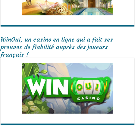
WinOui, un casino en ligne qui a fait ses
preuves de fiabilité auprès des joueurs
français !