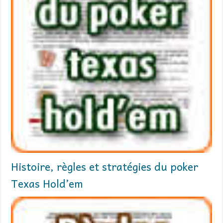
Histoire, règles et stratégies du poker
Texas Hold’em