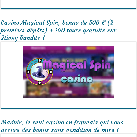
Casino Magical Spin, bonus de 500 € (2
premiers dépôts) + 100 tours gratuits sur
Sticky Bandits !
Madnix, le seul casino en français qui vous
assure des bonus sans condition de mise !