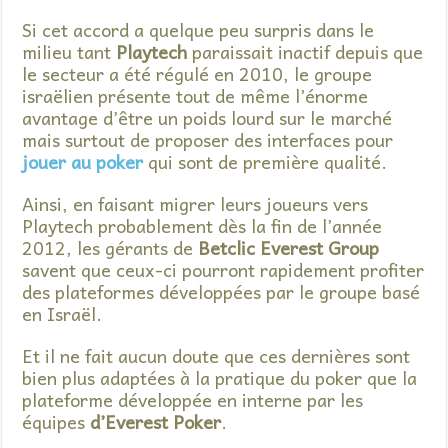
Si cet accord a quelque peu surpris dans le
milieu tant
Playtech
paraissait inactif depuis que
le secteur a été régulé en 2010, le groupe
israëlien présente tout de même l’énorme
avantage d’être un poids lourd sur le marché
mais surtout de proposer des interfaces pour
jouer au poker
qui sont de première qualité.
Ainsi, en faisant migrer leurs joueurs vers
Playtech probablement dès la fin de l’année
2012, les gérants de
Betclic Everest Group
savent que ceux-ci pourront rapidement profiter
des plateformes développées par le groupe basé
en Israël.
Et il ne fait aucun doute que ces dernières sont
bien plus adaptées à la pratique du poker que la
plateforme développée en interne par les
équipes
d’Everest Poker
.