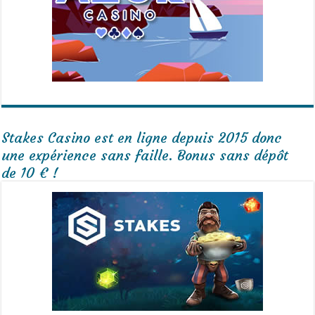
Stakes Casino est en ligne depuis 2015 donc
une expérience sans faille. Bonus sans dépôt
de 10 € !