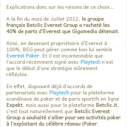
Explications donc sur les raisons de ce choix…
A la fin du mois de Juillet 2012,
le groupe
français Betclic Everest Group a racheté les
40% de parts d’Everest que Gigamedia détenait
.
Ainsi, en devenant propriétaire d’Everest à
100%, BEG peut gérer comme bon lui semble
Everest Poker
. Et il est incontestable que
l’accord récemment signé avec
Playtech
n’est
que le début d’une stratégie mûrement
réfléchie.
En effet, disposant déjà d’accords de
partenariats avec
Playtech
pour la plateforme
scandinave de poker et de paris sportifs en ligne
Expekt
, mais aussi pour la plateforme
Betclic.it
,
c’est tout naturellement que
Betclic Everest
Group a souhaité s’allier pour ses activités poker
à l’exploitant du célèbre réseau iPoker
.