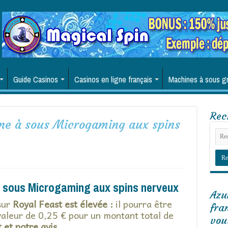
Guide Casinos
Casinos en ligne français
Machines à sous gr
Rec
ne à sous Microgaming aux spins
à sous Microgaming aux spins nerveux
Azu
sur
Royal Feast est élevée :
il pourra être
fra
valeur de 0,25 € pour un montant total de
vou
 et notre avis
.