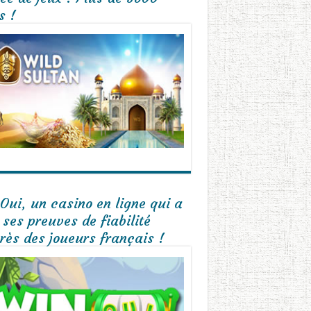
s !
Oui, un casino en ligne qui a
 ses preuves de fiabilité
rès des joueurs français !