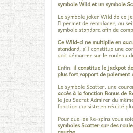
symbole Wild et un symbole Sc
Le symbole joker Wild de ce jeu
Il permet de remplacer, au sei
symbole standard afin de comp
Ce Wild-ci ne multiplie en aucu
standard, s’il constitue une com
doit démarrer sur le rouleau d
Enfin,
il constitue le jackpot 
plus fort rapport de paiement 
Le symbole Scatter, une couron
accès à la fonction Bonus de R
le jeu Secret Admirer du mêm
fonction consiste en réalité pl
Pour que les Re-spins vous soi
symboles Scatter sur des roul
gauche
.