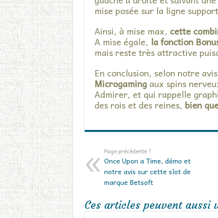
mise posée sur la ligne suppor
Ainsi, à mise max,
cette combin
A mise égale,
la fonction Bonu
mais reste très attractive pu
En conclusion, selon notre avi
Microgaming
aux spins nerveux
Admirer, et qui rappelle grap
des rois et des reines,
bien que
Page précédente ?
Once Upon a Time, démo et
notre avis sur cette slot de
marque Betsoft
Ces articles peuvent aussi 