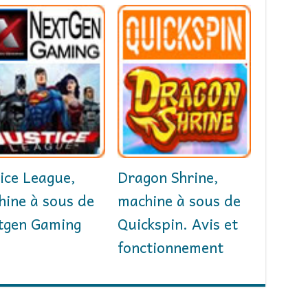
ice League,
Dragon Shrine,
hine à sous de
machine à sous de
tgen Gaming
Quickspin. Avis et
fonctionnement