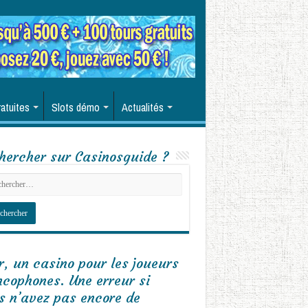
atuites
Slots démo
Actualités
hercher sur Casinosguide ?
r, un casino pour les joueurs
ncophones. Une erreur si
s n’avez pas encore de