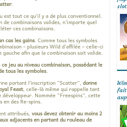
atter
.
slot
 est tout ce qu’il y a de plus conventionnel.
n de combinaisons valides, n’importe quel
léter ces combinaisons.
n cas les gains
. Comme tous les symboles
binaison – plusieurs Wild d’affilée – celle-ci
e gauche afin que la combinaison soit valide.
de ce jeu au niveau combinaison, possédant le
de tous les symboles
.
ne portant l’inscription “Scatter”,
donne
Win
oyal Feast
, celle-là même qui rappelle tant
fait
e développeur. Nommée “Freespins”, cette
aup
us en des Re-spins.
ent attribués,
vous devez obtenir au moins 2
eaux adjacents en partant du rouleau de