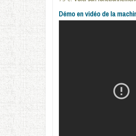
Démo en vidéo de la machi