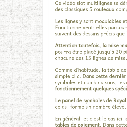
Ce vidéo slot multilignes se d
des classiques 5 rouleaux com
Les lignes y sont modulables e
Fonctionnement: elles parcoure
suivent des dessins précis que 
Attention toutefois, la mise m
pourra être placé jusqu’à 20 p
chacune des 15 lignes de mise
Comme d’habitude, la table des
simple clic. Dans cette dernièr
symboles et combinaisons, les 
fonctionnement quelques spécif
Le panel de symboles de Royal
ce qui forme un nombre élevé,
En général, et c’est le cas ici,
tables de paiement
. Dans cett