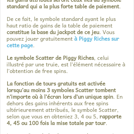
standard qui a la plus forte table de paiement
.
De ce fait, le symbole standard ayant le plus
haut ratio de gains de la table de paiement
constitue la base du jackpot de ce jeu
. Vous
pouvez jouer gratuitement
à Piggy Riches sur
cette page
.
Le symbole Scatter de Piggy Riches
, celui
illustré par une truie, est l’élément nécessaire à
l’obtention de free spins.
La fonction de tours gratuits est activée
lorsqu’au moins 3 symboles Scatter tombent
n’importe où à l’écran lors d’un unique spin
. En
dehors des gains inhérents aux free spins
ultérieurement attribués, le symbole Scatter,
selon que vous en obteniez 3, 4 ou 5,
rapporte
4, 45 ou 100 fois la mise totale par tour
.