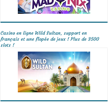
Casino en ligne Wild Sultan, support en
français et une flopée de jeux ! Plus de 3500
slots !