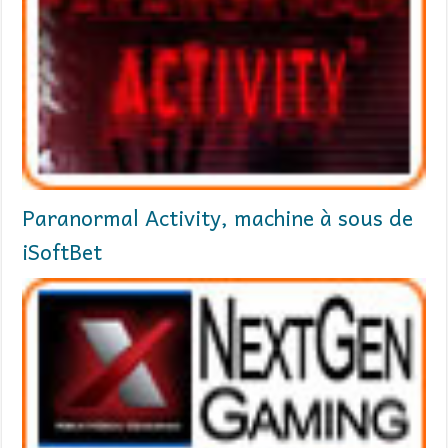
Paranormal Activity, machine à sous de
iSoftBet