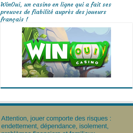
WinOui, un casino en ligne qui a fait ses
preuves de fiabilité auprès des joueurs
français !
Attention, jouer comporte des risques :
endettement, dépendance, isolement,