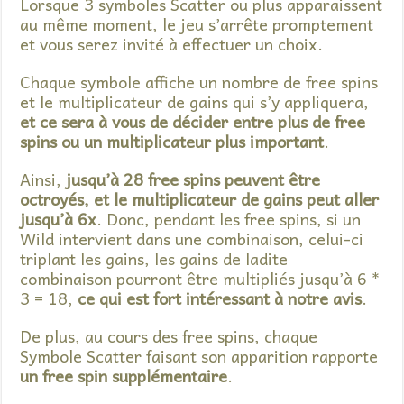
Lorsque 3 symboles Scatter ou plus apparaissent
au même moment, le jeu s’arrête promptement
et vous serez invité à effectuer un choix.
Chaque symbole affiche un nombre de free spins
et le multiplicateur de gains qui s’y appliquera,
et ce sera à vous de décider entre plus de free
spins ou un multiplicateur plus important
.
Ainsi,
jusqu’à 28 free spins peuvent être
octroyés, et le multiplicateur de gains peut aller
jusqu’à 6x
. Donc, pendant les free spins, si un
Wild intervient dans une combinaison, celui-ci
triplant les gains, les gains de ladite
combinaison pourront être multipliés jusqu’à 6 *
3 = 18,
ce qui est fort intéressant à notre avis
.
De plus, au cours des free spins, chaque
Symbole Scatter faisant son apparition rapporte
un free spin supplémentaire
.