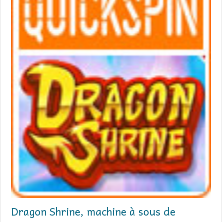
Dragon Shrine, machine à sous de