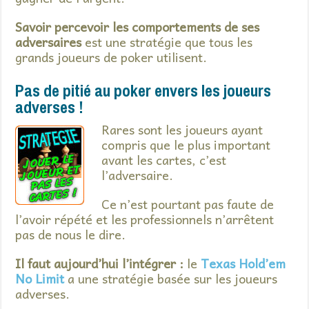
Savoir percevoir les comportements de ses
adversaires
est une stratégie que tous les
grands joueurs de poker utilisent.
Pas de pitié au poker envers les joueurs
adverses !
Rares sont les joueurs ayant
compris que le plus important
avant les cartes, c’est
l’adversaire.
Ce n’est pourtant pas faute de
l’avoir répété et les professionnels n’arrêtent
pas de nous le dire.
Il faut aujourd’hui l’intégrer :
le
Texas Hold’em
No Limit
a une stratégie basée sur les joueurs
adverses.