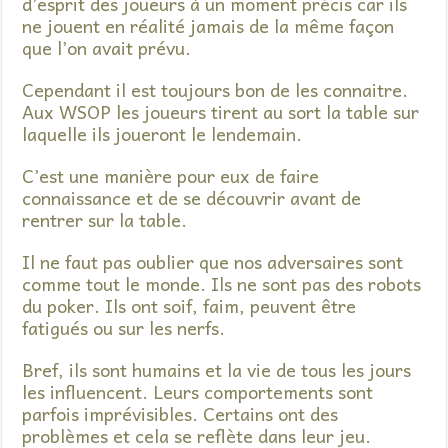
d’esprit des joueurs à un moment précis car ils
ne jouent en réalité jamais de la même façon
que l’on avait prévu.
Cependant il est toujours bon de les connaitre.
Aux WSOP les joueurs tirent au sort la table sur
laquelle ils joueront le lendemain.
C’est une manière pour eux de faire
connaissance et de se découvrir avant de
rentrer sur la table.
Il ne faut pas oublier que nos adversaires sont
comme tout le monde. Ils ne sont pas des robots
du poker. Ils ont soif, faim, peuvent être
fatigués ou sur les nerfs.
Bref, ils sont humains et la vie de tous les jours
les influencent. Leurs comportements sont
parfois imprévisibles. Certains ont des
problèmes et cela se reflète dans leur jeu.