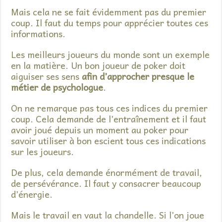
Mais cela ne se fait évidemment pas du premier
coup. Il faut du temps pour apprécier toutes ces
informations.
Les meilleurs joueurs du monde sont un exemple
en la matière. Un bon joueur de poker doit
aiguiser ses sens
afin d’approcher presque le
métier de psychologue
.
On ne remarque pas tous ces indices du premier
coup. Cela demande de l’entraînement et il faut
avoir joué depuis un moment au poker pour
savoir utiliser à bon escient tous ces indications
sur les joueurs.
De plus, cela demande énormément de travail,
de persévérance. Il faut y consacrer beaucoup
d’énergie.
Mais le travail en vaut la chandelle. Si l’on joue