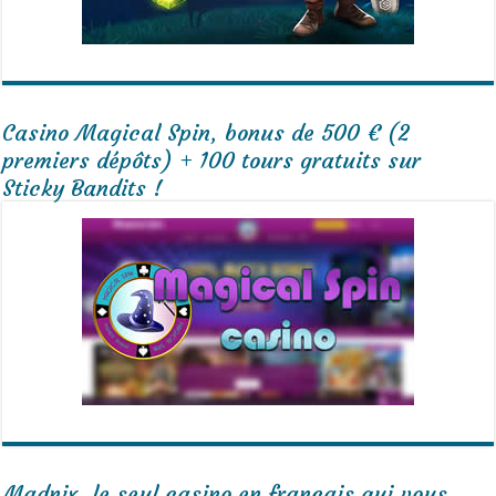
Casino Magical Spin, bonus de 500 € (2
premiers dépôts) + 100 tours gratuits sur
Sticky Bandits !
Madnix, le seul casino en français qui vous