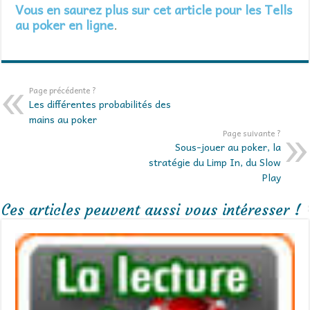
Vous en saurez plus sur cet article pour les Tells
au poker en ligne
.
Page précédente ?
Les différentes probabilités des
mains au poker
Page suivante ?
Sous-jouer au poker, la
stratégie du Limp In, du Slow
Play
Ces articles peuvent aussi vous intéresser !