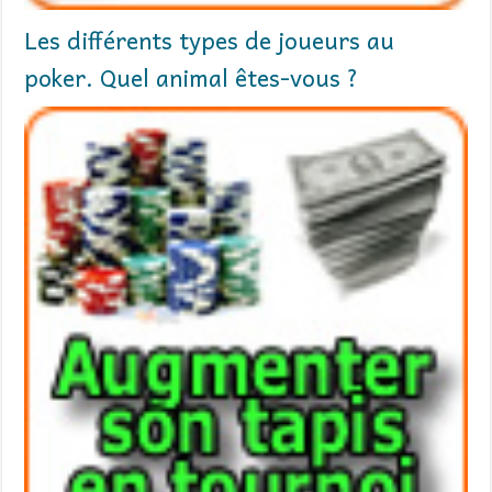
Les différents types de joueurs au
poker. Quel animal êtes-vous ?