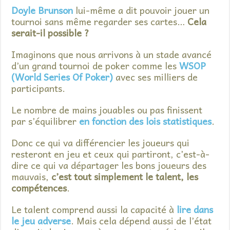
Doyle Brunson
lui-même a dit pouvoir jouer un
tournoi sans même regarder ses cartes…
Cela
serait-il possible ?
Imaginons que nous arrivons à un stade avancé
d’un grand tournoi de poker comme les
WSOP
(World Series Of Poker)
avec ses milliers de
participants.
Le nombre de mains jouables ou pas finissent
par s’équilibrer
en fonction des lois statistiques
.
Donc ce qui va différencier les joueurs qui
resteront en jeu et ceux qui partiront, c’est-à-
dire ce qui va départager les bons joueurs des
mauvais,
c’est tout simplement le talent, les
compétences
.
Le talent comprend aussi la capacité à
lire dans
le jeu adverse
. Mais cela dépend aussi de l’état