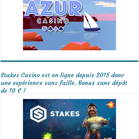
Stakes Casino est en ligne depuis 2015 donc
une expérience sans faille. Bonus sans dépôt
de 10 € !