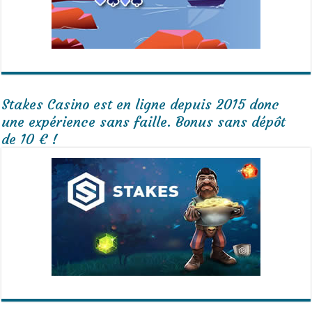
Stakes Casino est en ligne depuis 2015 donc
une expérience sans faille. Bonus sans dépôt
de 10 € !