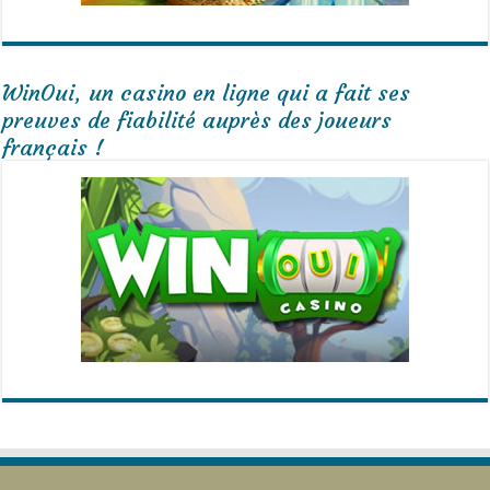
WinOui, un casino en ligne qui a fait ses
preuves de fiabilité auprès des joueurs
français !