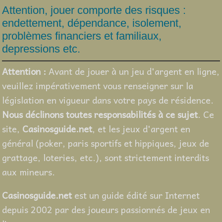
Attention, jouer comporte des risques :
endettement, dépendance, isolement,
problèmes financiers et familiaux,
depressions etc.
Attention :
Avant de jouer à un jeu d'argent en ligne,
veuillez impérativement vous renseigner sur la
législation en vigueur dans votre pays de résidence.
Nous déclinons toutes responsabilités à ce sujet
. Ce
site,
Casinosguide.net
, et les jeux d'argent en
général (poker, paris sportifs et hippiques, jeux de
grattage, loteries, etc.), sont strictement interdits
aux mineurs.
Casinosguide.net
est un guide édité sur Internet
depuis 2002 par des joueurs passionnés de jeux en