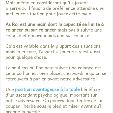
Mais même en considérant qu’ils jouent
« serré », il faudra de préférence attendre une
meilleure situation pour jouer cette main.
As Roi est une main dont la capacité se limite à
relancer ou sur relancer
mais pas à suivre une
relance et encore moins une sur relance.
Cela est valable dans la plupart des situations
mais là encore, l’aspect « joueur » y est aussi
pour quelque chose.
Le seul cas où l’on peut suivre une relance est
celui où l’on est bien placé, c’est-à-dire qu’on se
retrouvera à parler avant notre adversaire.
Une
position avantageuse à la table
bénéficie
d’un ascendant psychologique important sur
notre adversaire. On pourra donc tenter de lui
couper l’herbe sous le pied et miser avant qu’il
prenne la parole.