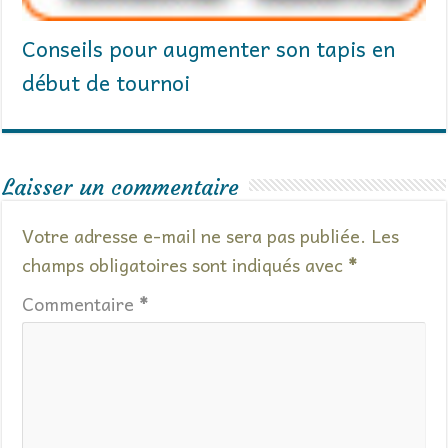
Conseils pour augmenter son tapis en
début de tournoi
Laisser un commentaire
Votre adresse e-mail ne sera pas publiée.
Les
champs obligatoires sont indiqués avec
*
Commentaire
*