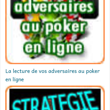
La lecture de vos adversaires au poker
en ligne