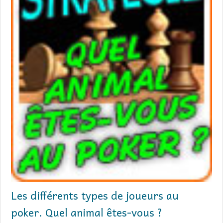
Les différents types de joueurs au
poker. Quel animal êtes-vous ?