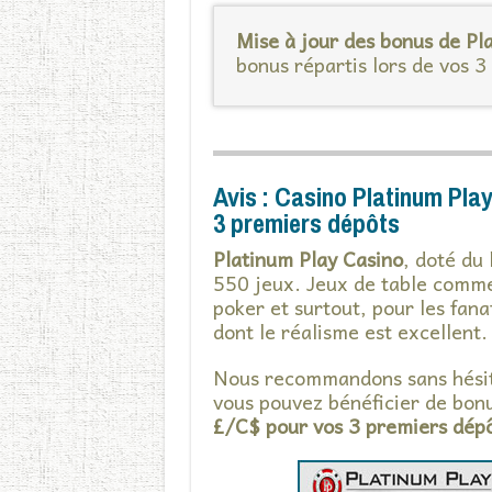
Mise à jour des bonus de Pl
bonus répartis lors de vos 3
Avis : Casino Platinum Pla
3 premiers dépôts
Platinum Play Casino
, doté du 
550 jeux. Jeux de table comme l
poker et surtout, pour les fana
dont le réalisme est excellent.
Nous recommandons sans hési
vous pouvez bénéficier de bon
£/C$ pour vos 3 premiers dép