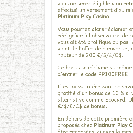
vous ne serez éligible à un re
effectué un versement d’au m
Platinum Play Casino
.
Vous pourrez alors réclamer et
réel grâce à l’observation de 
vous ait été prolifique ou pas,
volet de l’offre de bienvenue,
hauteur de 200 €/$/£/C$.
Ce bonus se réclame au même e
d’entrer le code PP100FREE.
Il est aussi intéressant de sav
gratifié d’un bonus de 10 % s
alternative comme Ecocard, U
€/$/£/C$ de bonus.
En dehors de cette première of
proposés chez
Platinum Play C
être recensées ici dans la mesu