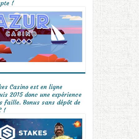
pte !
kes Casino est en ligne
uis 2015 donc une expérience
s faille. Bonus sans dépôt de
€ !