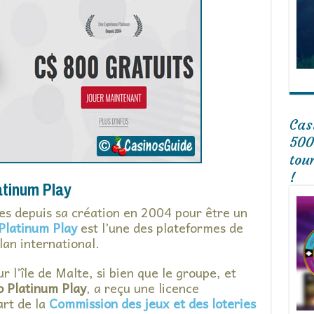
Cas
500
tou
!
atinum Play
es depuis sa création en 2004 pour être un
Platinum Play
est l’une des plateformes de
lan international.
r l’île de Malte, si bien que le groupe, et
o Platinum Play
, a reçu une licence
art de la
Commission des jeux et des loteries