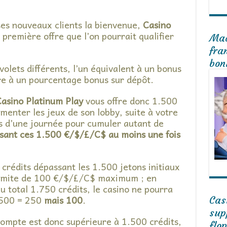
 ses nouveaux clients la bienvenue,
Casino
première offre que l’on pourrait qualifier
Mad
fra
bon
volets différents, l’un équivalent à un bonus
tre à un pourcentage bonus sur dépôt.
asino Platinum Play
vous offre donc 1.500
enter les jeux de son lobby, suite à votre
rs d’une journée pour cumuler autant de
sant ces 1.500 €/$/£/C$ au moins une fois
 crédits dépassant les 1.500 jetons initiaux
 limite de 100 €/$/£/C$ maximum ; en
u total 1.750 crédits, le casino ne pourra
.500 = 250
mais 100
.
Cas
sup
 compte est donc supérieure à 1.500 crédits,
flo