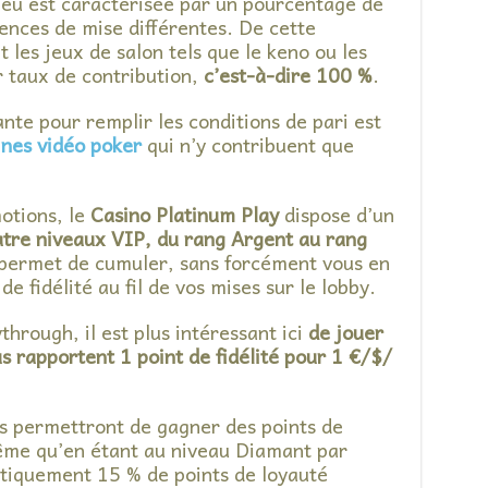
jeu est caractérisée par un pourcentage de
gences de mise différentes. De cette
t les jeux de salon tels que le keno ou les
r taux de contribution,
c’est-à-dire 100 %
.
nte pour remplir les conditions de pari est
nes vidéo poker
qui n’y contribuent que
motions, le
Casino Platinum Play
dispose d’un
tre niveaux VIP, du rang Argent au rang
permet de cumuler, sans forcément vous en
e fidélité au fil de vos mises sur le lobby.
hrough, il est plus intéressant ici
de jouer
s rapportent 1 point de fidélité pour 1 €/$/
us permettront de gagner des points de
même qu’en étant au niveau Diamant par
tiquement 15 % de points de loyauté