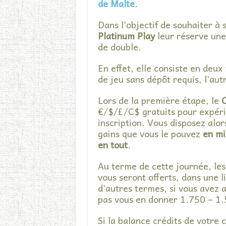
de Malte
.
Dans l’objectif de souhaiter à
Platinum Play
leur réserve une 
de double.
En effet, elle consiste en deux 
de jeu sans dépôt requis, l’au
Lors de la première étape, le
C
€/$/£/C$ gratuits pour expérim
inscription. Vous disposez alo
gains que vous le pouvez
en mi
en tout
.
Au terme de cette journée, les
vous seront offerts, dans une
d’autres termes, si vous avez a
pas vous en donner 1.750 – 1
Si la balance crédits de votre