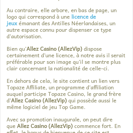
Au contraire, elle arbore, en bas de page, un
logo qui correspond à une
licence de
jeux
émanant des Antilles Néerlandaises, un
autre espace connu pour dispenser ce type
d’autorisation.
Bien qu’
Allez Casino (AllezVip)
dispose
certainement d’une licence, à notre avis il serait
préférable pour son image qu’il se montre plus
clair concernant la nationalité de celle-ci.
En dehors de cela, le site contient un lien vers
Topaze Affiliate, un programme d’affiliation
auquel participe Topaze Casino, le grand frère
d’
Allez Casino (AllezVip)
qui possède aussi le
même logiciel de jeu Top Game.
Avec sa promotion inaugurale, on peut dire
que
Allez Casino (AllezVip)
commence fort. En
effet, le bonus de bienvenue de ce site est