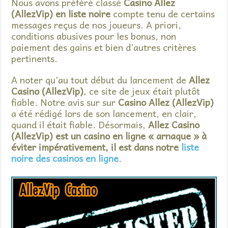
Nous avons préféré classé
Casino Allez
(AllezVip) en liste noire
compte tenu de certains
messages reçus de nos joueurs. A priori,
conditions abusives pour les bonus, non
paiement des gains et bien d’autres critères
pertinents.
A noter qu’au tout début du lancement de
Allez
Casino (AllezVip)
, ce site de jeux était plutôt
fiable. Notre avis sur sur
Casino Allez (AllezVip)
a été rédigé lors de son lancement, en clair,
quand il était fiable. Désormais,
Allez Casino
(AllezVip) est un casino en ligne « arnaque » à
éviter impérativement
, il est dans notre
liste
noire des casinos en ligne
.