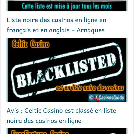
Liste noire des casinos en ligne en
français et en anglais – Arnaques
Avis : Celtic Casino est classé en liste
noire des casinos en ligne