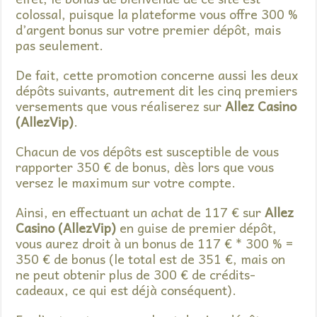
colossal, puisque la plateforme vous offre 300 %
d’argent bonus sur votre premier dépôt, mais
pas seulement.
De fait, cette promotion concerne aussi les deux
dépôts suivants, autrement dit les cinq premiers
versements que vous réaliserez sur
Allez Casino
(AllezVip)
.
Chacun de vos dépôts est susceptible de vous
rapporter 350 € de bonus, dès lors que vous
versez le maximum sur votre compte.
Ainsi, en effectuant un achat de 117 € sur
Allez
Casino (AllezVip)
en guise de premier dépôt,
vous aurez droit à un bonus de 117 € * 300 % =
350 € de bonus (le total est de 351 €, mais on
ne peut obtenir plus de 300 € de crédits-
cadeaux, ce qui est déjà conséquent).