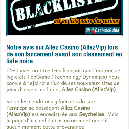
Notre avis sur Allez Casino (AllezVip) lors
de son lancement avant son classement en
liste noire
C’est avec un titre très français que l’éditeur de
logiciels TopGame (Technology Dynamics) nous
convie à rejoindre l’un de ses nouveaux sites de
jeux d’argent en ligne,
Allez Casino (AllezVip)
.
Selon les conditions générales du site,
l’entreprise possédant
Allez Casino
(AllezVip)
est enregistrée aux
Seychelles
. Mais
la page d’accueil du casino ne mentionne à
aucun moment cette provenance.