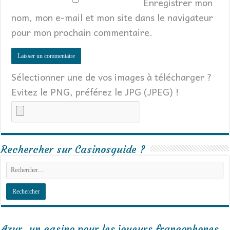
Enregistrer mon
nom, mon e-mail et mon site dans le navigateur
pour mon prochain commentaire.
Sélectionner une de vos images à télécharger ?
Evitez le PNG, préférez le JPG (JPEG) !
Rechercher sur Casinosguide ?
Azur, un casino pour les joueurs francophones.