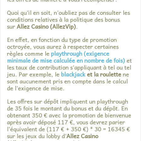
Quoi qu’il en soit, n’oubliez pas de consulter les
conditions relatives à la politique des bonus
sur
Allez Casino (AllezVip)
.
En effet, en fonction du type de promotion
octroyée, vous aurez à respecter certaines
règles comme le
playthrough (exigence
minimale de mise calculée en nombre de fois)
et
les taux de contribution s’appliquant à tel ou tel
jeu. Par exemple, le
blackjack
et la roulette
ne
sont aucunement pris en compte dans le calcul
de l’exigence de mise.
Les offres sur dépôt impliquent un playthrough
de 35 fois le montant du bonus et du dépôt. En
obtenant 350 € avec la promotion de bienvenue
après avoir déposé 117 €, vous devrez parier
l’équivalent de (117 € + 350 €) * 30 = 16345 €
sur les jeux du lobby d’
Allez Casino