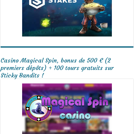
Casino Magical Spin, bonus de 500 € (2
premiers dépôts) + 100 tours gratuits sur
Sticky Bandits !