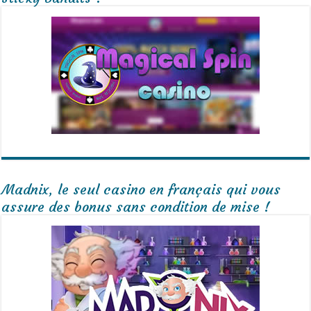
Madnix, le seul casino en français qui vous
assure des bonus sans condition de mise !