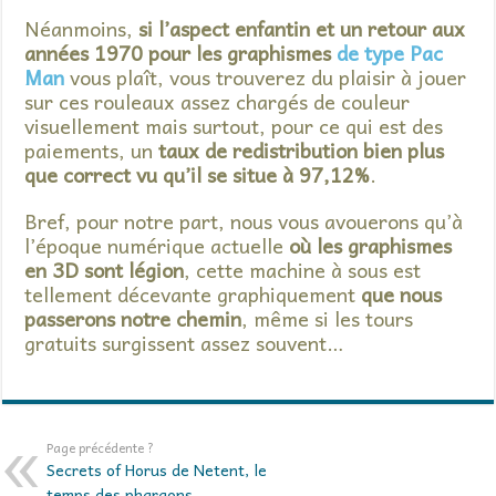
Néanmoins,
si l’aspect enfantin et un retour aux
années 1970 pour les graphismes
de type Pac
Man
vous plaît, vous trouverez du plaisir à jouer
sur ces rouleaux assez chargés de couleur
visuellement mais surtout, pour ce qui est des
paiements, un
taux de redistribution bien plus
que correct vu qu’il se situe à 97,12%
.
Bref, pour notre part, nous vous avouerons qu’à
l’époque numérique actuelle
où les graphismes
en 3D sont légion
, cette machine à sous est
tellement décevante graphiquement
que nous
passerons notre chemin
, même si les tours
gratuits surgissent assez souvent…
Page précédente ?
Secrets of Horus de Netent, le
temps des pharaons