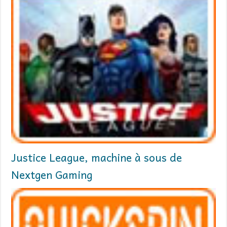
Justice League, machine à sous de
Nextgen Gaming