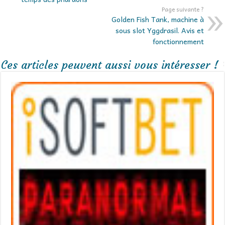
Page suivante ?
Golden Fish Tank, machine à
sous slot Yggdrasil. Avis et
fonctionnement
Ces articles peuvent aussi vous intéresser !