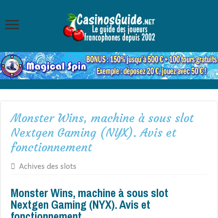
Monster Wins, machine à sous slot
Nextgen Gaming (NYX). Avis et
fonctionnement
Achives des slots
Monster Wins, machine à sous slot
Nextgen Gaming (NYX). Avis et
fonctionnement