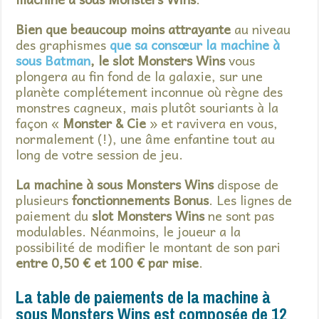
Bien que beaucoup moins attrayante
au niveau
des graphismes
que sa consœur la machine à
sous Batman
, le slot Monsters Wins
vous
plongera au fin fond de la galaxie, sur une
planète complétement inconnue où règne des
monstres cagneux, mais plutôt souriants à la
façon «
Monster & Cie
» et ravivera en vous,
normalement (!), une âme enfantine tout au
long de votre session de jeu.
La machine à sous Monsters Wins
dispose de
plusieurs
fonctionnements Bonus
. Les lignes de
paiement du
slot Monsters Wins
ne sont pas
modulables. Néanmoins, le joueur a la
possibilité de modifier le montant de son pari
entre 0,50 € et 100 € par mise
.
La table de paiements de la machine à
sous Monsters Wins est composée de 12