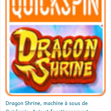
Dragon Shrine, machine à sous de