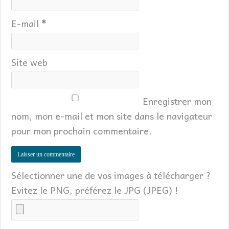
E-mail
*
Site web
Enregistrer mon
nom, mon e-mail et mon site dans le navigateur
pour mon prochain commentaire.
Sélectionner une de vos images à télécharger ?
Evitez le PNG, préférez le JPG (JPEG) !