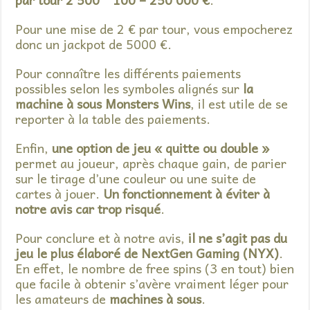
Pour une mise de 2 € par tour, vous empocherez
donc un jackpot de 5000 €.
Pour connaître les différents paiements
possibles selon les symboles alignés sur
la
machine à sous Monsters Wins
, il est utile de se
reporter à la table des paiements.
Enfin,
une option de jeu « quitte ou double »
permet au joueur, après chaque gain, de parier
sur le tirage d’une couleur ou une suite de
cartes à jouer.
Un fonctionnement à éviter à
notre avis car trop risqué
.
Pour conclure et à notre avis,
il ne s’agit pas du
jeu le plus élaboré de NextGen Gaming (NYX)
.
En effet, le nombre de free spins (3 en tout) bien
que facile à obtenir s’avère vraiment léger pour
les amateurs de
machines à sous
.