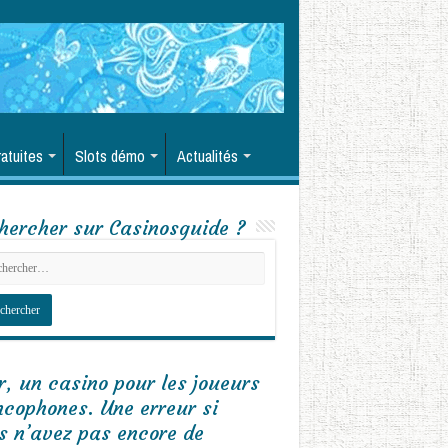
atuites
Slots démo
Actualités
hercher sur Casinosguide ?
r, un casino pour les joueurs
ncophones. Une erreur si
s n’avez pas encore de