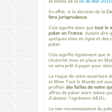
et même de la
loi de Mai 2010 
En effet, si la décision de la
Co
fera jurisprudence
.
Cela signifie donc que
tout le 
poker en France
. Autant dire q
quelques sites en ligne et des 
poker.
Cela signifie également que le
(Autorité mise en place en Ma
ne sera prêt à payer pour obten
Le risque de cette ouverture d
et Mme Tout le Monde est auss
profiter
des failles de notre s
offres de poker alors même que
d’obtenir l’agrément ARJEL.
La non-reconnaissance du poke