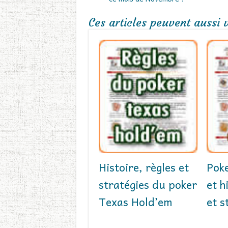
Ces articles peuvent aussi 
Histoire, règles et
Pok
stratégies du poker
et h
Texas Hold’em
et s