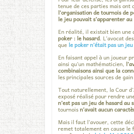
tenue de ces parties mais ont
l’organisation de tournois de p
le jeu pouvait s’apparenter au
En réalité, il existait bien un
poker : le hasard
. L’avocat de
que
le poker n’était pas un je
En faisant appel à un joueur p
ainsi qu’un mathématicien,
l’a
combinaisons ainsi que la conn
les principales sources de gain
Tout naturellement, la Cour d’
exposé réalisé pour rendre une
n’est pas un jeu de hasard au s
tournois
n’avait aucun caractèr
Mais il faut l’avouer, cette dé
remet totalement en cause le 