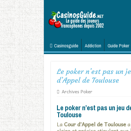
Casinosguide
Addiction
Guide Poker
Le poker n’est pas un j
d’Appel de Toulouse
Archives Poker
Le poker n’est pas un jeu 
Toulouse
La
Cour d’Appel de Toulouse
a 
claire et précise stipulant que