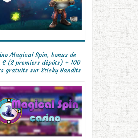
ino Magical Spin, bonus de
 € (2 premiers dépôts) + 100
rs gratuits sur Sticky Bandits