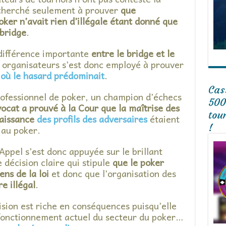
 cherché seulement à prouver
que
oker n’avait rien d’illégale étant donné que
 bridge
.
e différence importante
entre le bridge et le
s organisateurs s’est donc employé à prouver
u où le hasard prédominait
.
Cas
rofessionnel de poker, un champion d’échecs
500
vocat a prouvé à la Cour que la maîtrise des
tou
aissance
des profils des adversaires
étaient
!
 au poker.
Appel s’est donc appuyée sur le brillant
 décision claire qui stipule
que le poker
ens de la loi
et donc que l’organisation des
e illégal
.
cision est riche en conséquences puisqu’elle
fonctionnement actuel du secteur du poker…