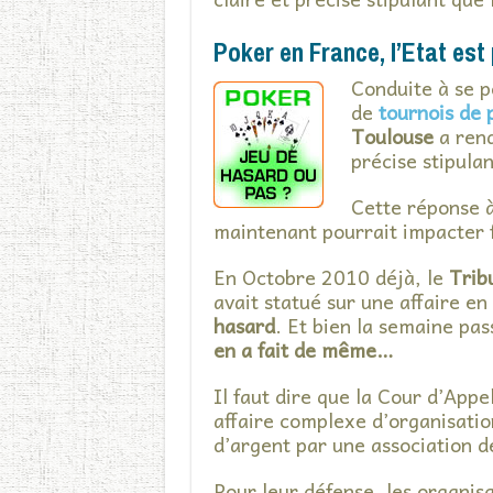
Poker en France, l’Etat est
Conduite à se p
de
tournois de 
Toulouse
a rend
précise stipula
Cette réponse à
maintenant pourrait impacter 
En Octobre 2010 déjà, le
Trib
avait statué sur une affaire e
hasard
. Et bien la semaine pa
en a fait de même…
Il faut dire que la Cour d’App
affaire complexe d’organisati
d’argent par une association de
Pour leur défense, les organisa