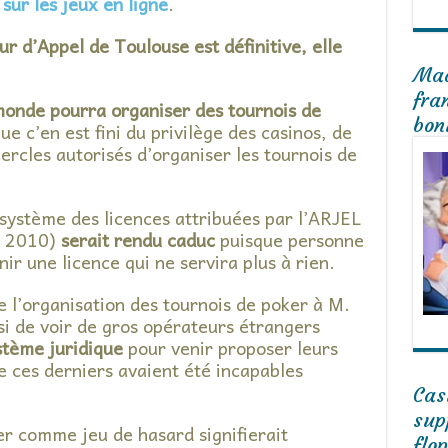
sur les jeux en ligne
.
ur d’Appel de Toulouse est définitive, elle
Mad
fra
monde pourra organiser des tournois de
bon
ue c’en est fini du privilège des casinos, de
cercles autorisés d’organiser les tournois de
 système des licences attribuées par l’ARJEL
i 2010)
serait rendu caduc
puisque personne
ir une licence qui ne servira plus à rien.
e l’organisation des tournois de poker à M.
i de voir de gros opérateurs étrangers
ystème juridique
pour venir proposer leurs
 ces derniers avaient été incapables
Cas
sup
r comme jeu de hasard signifierait
flo