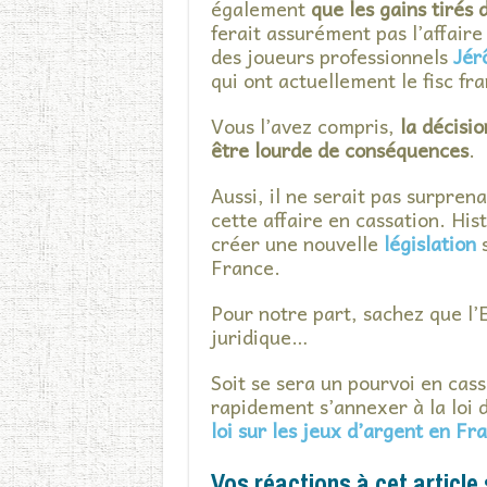
également
que les gains tirés
ferait assurément pas l’affaire
des joueurs professionnels
Jér
qui ont actuellement le fisc fr
Vous l’avez compris,
la décisi
être lourde de conséquences
.
Aussi, il ne serait pas surpre
cette affaire en cassation. His
créer une nouvelle
législation
s
France.
Pour notre part, sachez que l’Et
juridique…
Soit se sera un pourvoi en cas
rapidement s’annexer à la loi 
loi sur les jeux d’argent en Fr
Vos réactions à cet article 