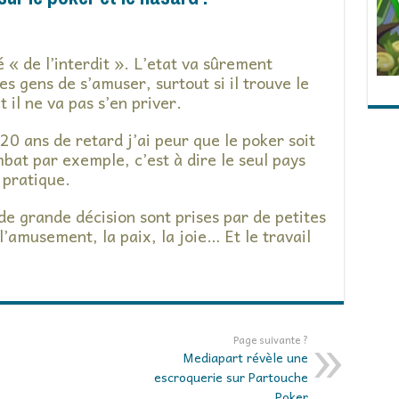
 « de l’interdit ». L’etat va sûrement
s gens de s’amuser, surtout si il trouve le
il ne va pas s’en priver.
20 ans de retard j’ai peur que le poker soit
bat par exemple, c’est à dire le seul pays
 pratique.
de grande décision sont prises par de petites
l’amusement, la paix, la joie… Et le travail
Page suivante ?
Mediapart révèle une
escroquerie sur Partouche
Poker