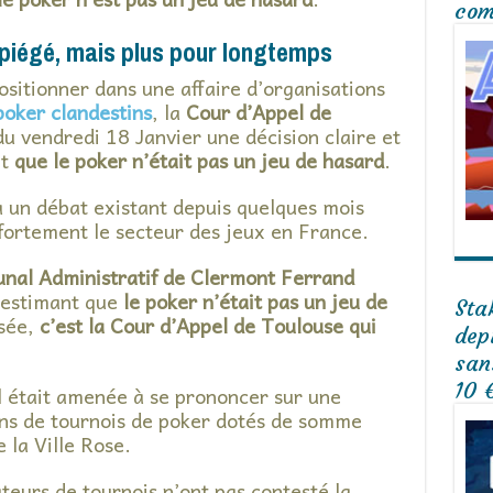
com
 piégé, mais plus pour longtemps
ositionner dans une affaire d’organisations
poker clandestins
, la
Cour d’Appel de
u vendredi 18 Janvier une décision claire et
nt
que le poker n’était pas un jeu de hasard
.
 un débat existant depuis quelques mois
fortement le secteur des jeux en France.
unal Administratif de Clermont Ferrand
n estimant que
le poker n’était pas un jeu de
Sta
ssée,
c’est la Cour d’Appel de Toulouse qui
dep
san
10 
el était amenée à se prononcer sur une
ons de tournois de poker dotés de somme
 la Ville Rose.
teurs de tournois n’ont pas contesté la