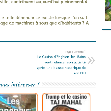
ville,
contribuent aujourd’hui pleinement à
e telle dépendance existe lorsque l’on sait
age de machines à sous que d’habitants ? A
Page suivante ?
Le Casino d’Enghien-les-Bains
veut relancer son activité
après une baisse historique de
son PBJ
vous intéresser !