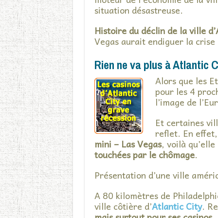
situation désastreuse.
Histoire du déclin de la ville d’
Vegas aurait endiguer la cris
Rien ne va plus à Atlantic 
Alors que les E
pour les 4 proc
l’image de l’Eu
Et certaines vi
reflet. En effet,
mini – Las Vegas
, voilà qu’ell
touchées par le chômage
.
Présentation d’une ville améri
A 80 kilomètres de Philadelphi
ville côtière d’
Atlantic City
. R
mais surtout pour ses casinos
,