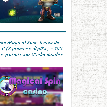
ino Magical Spin, bonus de
 € (2 premiers dépôts) + 100
rs gratuits sur Sticky Bandits