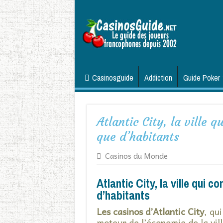
Casinosguide
Addiction
Guide Poker
Atlantic City, la ville
que d’habitants
Casinos du Monde
Atlantic City, la ville qui
d’habitants
Les casinos d’Atlantic City
, qu
moteur de l’économie de la vil