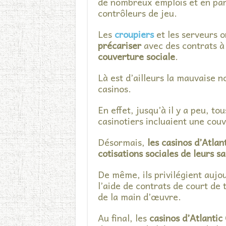
de nombreux emplois et en part
contrôleurs de jeu.
Les
croupiers
et les serveurs o
précariser
avec des contrats à
couverture sociale
.
Là est d’ailleurs la mauvaise 
casinos.
En effet, jusqu’à il y a peu, to
casinotiers incluaient une couv
Désormais,
les casinos d’Atlan
cotisations sociales de leurs sa
De même, ils privilégient aujo
l’aide de contrats de court de
de la main d’œuvre.
Au final, les
casinos d’Atlantic 