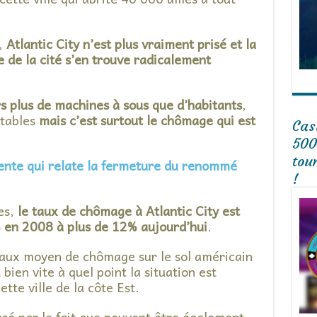
,
Atlantic City n’est plus vraiment prisé et la
e de la cité s’en trouve radicalement
rs plus de machines à sous que d’habitants
,
ntables
mais c’est surtout le chômage qui est
Cas
500
tou
cente qui relate la fermeture du renommé
!
es,
le taux de chômage à Atlantic City est
 en 2008 à plus de 12% aujourd’hui
.
e taux moyen de chômage sur le sol américain
ien vite à quel point la situation est
te ville de la côte Est.
rcé par le fait que peuvent être également