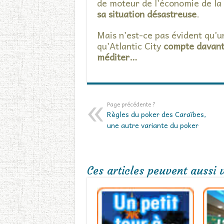
de moteur de l’économie de la 
sa situation désastreuse
.
Mais n’est-ce pas évident qu’un
qu’Atlantic City
compte davant
méditer…
Page précédente ?
Règles du poker des Caraïbes,
une autre variante du poker
Ces articles peuvent aussi 