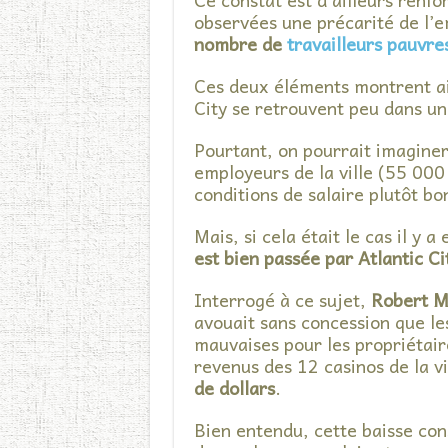
observées une précarité de l’
nombre de
travailleurs pauvre
Ces deux éléments montrent ain
City se retrouvent peu dans une
Pourtant, on pourrait imaginer 
employeurs de la ville (55 000 
conditions de salaire plutôt bo
Mais, si cela était le cas il y
est bien passée par Atlantic Ci
Interrogé à ce sujet,
Robert Mc
avouait sans concession que le
mauvaises pour les propriétair
revenus des 12 casinos de la vi
de dollars
.
Bien entendu, cette baisse con