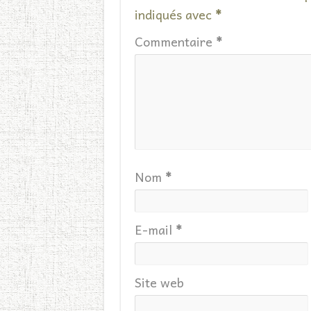
indiqués avec
*
Commentaire
*
Nom
*
E-mail
*
Site web