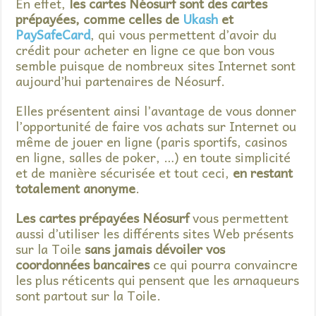
En effet,
les cartes Néosurf sont des cartes
prépayées, comme celles de
Ukash
et
PaySafeCard
, qui vous permettent d’avoir du
crédit pour acheter en ligne ce que bon vous
semble puisque de nombreux sites Internet sont
aujourd’hui partenaires de Néosurf.
Elles présentent ainsi l’avantage de vous donner
l’opportunité de faire vos achats sur Internet ou
même de jouer en ligne (paris sportifs, casinos
en ligne, salles de poker, …) en toute simplicité
et de manière sécurisée et tout ceci,
en restant
totalement anonyme
.
Les cartes prépayées Néosurf
vous permettent
aussi d’utiliser les différents sites Web présents
sur la Toile
sans jamais dévoiler vos
coordonnées bancaires
ce qui pourra convaincre
les plus réticents qui pensent que les arnaqueurs
sont partout sur la Toile.