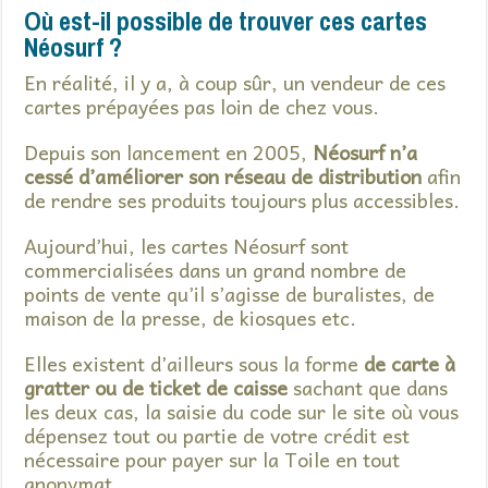
Où est-il possible de trouver ces cartes
Néosurf ?
En réalité, il y a, à coup sûr, un vendeur de ces
cartes prépayées pas loin de chez vous.
Depuis son lancement en 2005,
Néosurf n’a
cessé d’améliorer son réseau de distribution
afin
de rendre ses produits toujours plus accessibles.
Aujourd’hui, les cartes Néosurf sont
commercialisées dans un grand nombre de
points de vente qu’il s’agisse de buralistes, de
maison de la presse, de kiosques etc.
Elles existent d’ailleurs sous la forme
de carte à
gratter ou de ticket de caisse
sachant que dans
les deux cas, la saisie du code sur le site où vous
dépensez tout ou partie de votre crédit est
nécessaire pour payer sur la Toile en tout
anonymat.