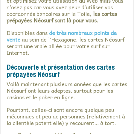
et optimisez votre utilisation du Web mais vous
n’osez pas car vous avez peur d’utiliser vos
coordonnés bancaires sur la Toile,
les cartes
prépayées Néosurf sont là pour vous.
Disponibles dans
de très nombreux points de
vente
au sein de l’Hexagone, les cartes Néosurf
seront une vraie alliée pour votre surf sur
Internet.
Découverte et présentation des cartes
prépayées Néosurf
Voilà maintenant plusieurs années que les cartes
Néosurf ont leurs adeptes, surtout pour les
casinos et le poker en ligne.
Pourtant, celles-ci sont encore quelque peu
méconnues et peu de personnes (relativement à
la clientèle potentielle) y recourent… à tort.