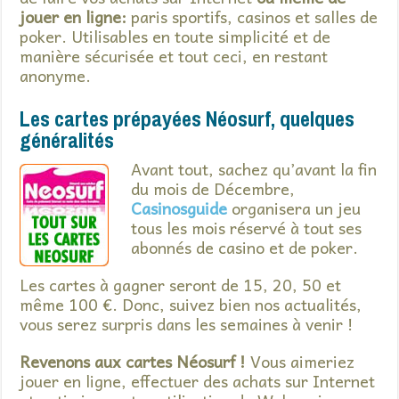
jouer en ligne:
paris sportifs, casinos et salles de
poker. Utilisables en toute simplicité et de
manière sécurisée et tout ceci, en restant
anonyme.
Les cartes prépayées Néosurf, quelques
généralités
Avant tout, sachez qu’avant la fin
du mois de Décembre,
Casinosguide
organisera un jeu
tous les mois réservé à tout ses
abonnés de casino et de poker.
Les cartes à gagner seront de 15, 20, 50 et
même 100 €. Donc, suivez bien nos actualités,
vous serez surpris dans les semaines à venir !
Revenons aux cartes Néosurf !
Vous aimeriez
jouer en ligne, effectuer des achats sur Internet