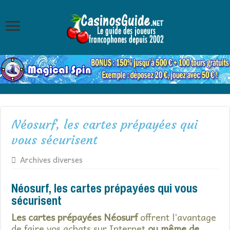
Néosurf, les cartes prépayées qui
vous sécurisent
Archives diverses
Néosurf, les cartes prépayées qui vous
sécurisent
Les cartes prépayées Néosurf
offrent l’avantage
de faire vos achats sur Internet
ou même de