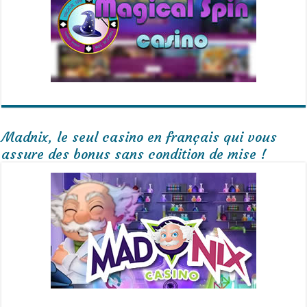
Madnix, le seul casino en français qui vous
assure des bonus sans condition de mise !