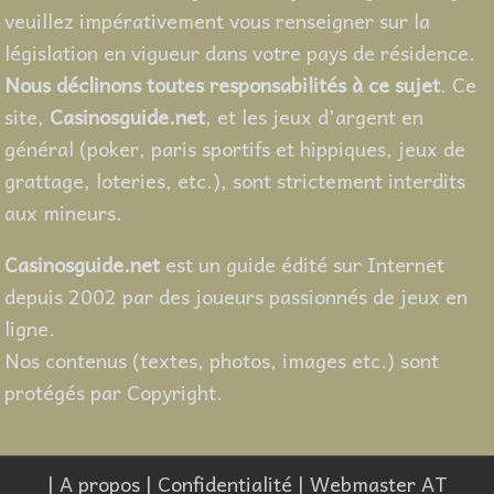
veuillez impérativement vous renseigner sur la
législation en vigueur dans votre pays de résidence.
Nous déclinons toutes responsabilités à ce sujet
. Ce
site,
Casinosguide.net
, et les jeux d'argent en
général (poker, paris sportifs et hippiques, jeux de
grattage, loteries, etc.), sont strictement interdits
aux mineurs.
Casinosguide.net
est un guide édité sur Internet
depuis 2002 par des joueurs passionnés de jeux en
ligne.
Nos contenus (textes, photos, images etc.) sont
protégés par Copyright.
|
A propos
|
Confidentialité
| Webmaster AT