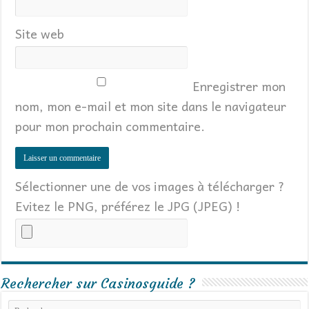
Site web
Enregistrer mon
nom, mon e-mail et mon site dans le navigateur
pour mon prochain commentaire.
Sélectionner une de vos images à télécharger ?
Evitez le PNG, préférez le JPG (JPEG) !
Rechercher sur Casinosguide ?