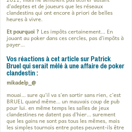
d’adeptes et de joueurs que les réseaux
clandestins qui ont encore à priori de belles
heures à vivre.
Et pourquoi ?
Les impôts certainement… En
jouant au poker dans ces cercles, pas d’impôts à
payer…
Vos réactions à cet article sur Patrick
Bruel qui serait mêlé à une affaire de poker
clandestin :
mikadelp_@
mouai… sure qu’il va s’en sortir sans rien, c’est
BRUEL quand même… un mauvais coup de pub
pour lui. en même temps les salles de jeux
clandestines ne datent pas d’hier… surement
que les gains ne sont pas tous les mêmes, mais
les simples tournois entre potes peuvent-ils être