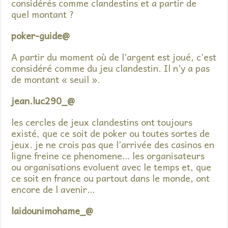
considérés comme clandestins et a partir de
quel montant ?
poker-guide@
A partir du moment où de l’argent est joué, c’est
considéré comme du jeu clandestin. Il n’y a pas
de montant « seuil ».
jean.luc290_@
les cercles de jeux clandestins ont toujours
existé, que ce soit de poker ou toutes sortes de
jeux. je ne crois pas que l’arrivée des casinos en
ligne freine ce phenomene… les organisateurs
ou organisations evoluent avec le temps et, que
ce soit en france ou partout dans le monde, ont
encore de l avenir…
laidounimohame_@