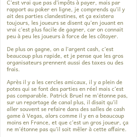
C’est vrai que pas d’impôts à payer, mais par
rapport au poker en ligne, je comprends qu’il y
ait des parties clandestines, et ça existera
toujours, les joueurs se disent qu’en jouant en
vrai c’est plus facile de gagner, car on connait
peu à peu les joueurs à force de les côtoyer.
De plus on gagne, on a l’argent cash, c’est
beaucoup plus rapide, et je pense que les gros
organisateurs prennent aussi des taxes ou des
frais.
Après il y a les cercles amicaux, il y a plein de
potes qui se font des parties en réel mais c’est
pas comparable. Patrick Bruel ne m’étonne pas,
sur un reportage de canal plus, il disait qu’il
aller souvent se refaire dans des salles de cash
game à Vegas, alors comme il y en a beaucoup
moins en France, et que c’est un gros joueur, ça
ne m’étonne pas qu’il soit mêler à cette affaire.