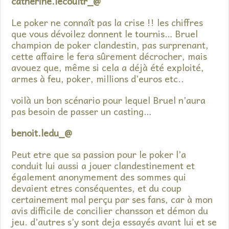
catherine.lecoultr_@
Le poker ne connaît pas la crise !! les chiffres
que vous dévoilez donnent le tournis… Bruel
champion de poker clandestin, pas surprenant,
cette affaire le fera sûrement décrocher, mais
avouez que, même si cela a déjà été exploité,
armes à feu, poker, millions d’euros etc..
voilà un bon scénario pour lequel Bruel n’aura
pas besoin de passer un casting…
benoit.ledu_@
Peut etre que sa passion pour le poker l’a
conduit lui aussi a jouer clandestinement et
également anonymement des sommes qui
devaient etres conséquentes, et du coup
certainement mal perçu par ses fans, car à mon
avis difficile de concilier chansson et démon du
jeu. d’autres s’y sont deja essayés avant lui et se