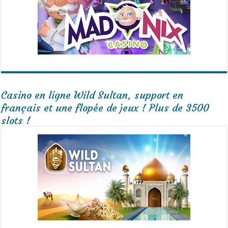
Casino en ligne Wild Sultan, support en
français et une flopée de jeux ! Plus de 3500
slots !