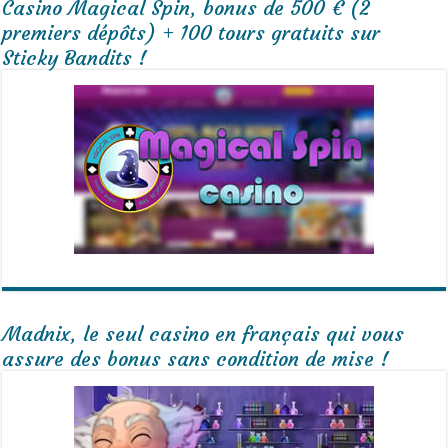
Casino Magical Spin, bonus de 500 € (2
premiers dépôts) + 100 tours gratuits sur
Sticky Bandits !
Madnix, le seul casino en français qui vous
assure des bonus sans condition de mise !