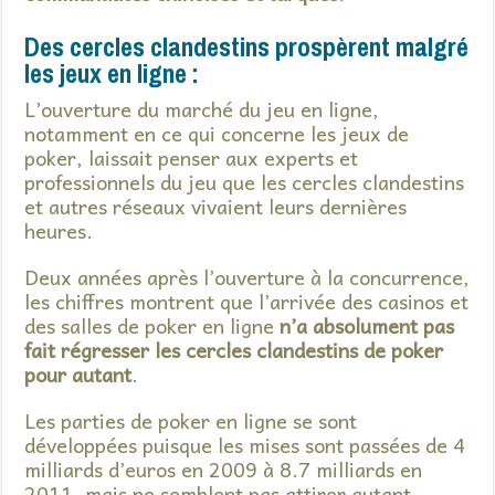
Des cercles clandestins prospèrent malgré
les jeux en ligne :
L’ouverture du marché du jeu en ligne,
notamment en ce qui concerne les jeux de
poker, laissait penser aux experts et
professionnels du jeu que les cercles clandestins
et autres réseaux vivaient leurs dernières
heures.
Deux années après l’ouverture à la concurrence,
les chiffres montrent que l’arrivée des casinos et
des salles de poker en ligne
n’a absolument pas
fait régresser les cercles clandestins de poker
pour autant
.
Les parties de poker en ligne se sont
développées puisque les mises sont passées de 4
milliards d’euros en 2009 à 8.7 milliards en
2011, mais ne semblent pas attirer autant