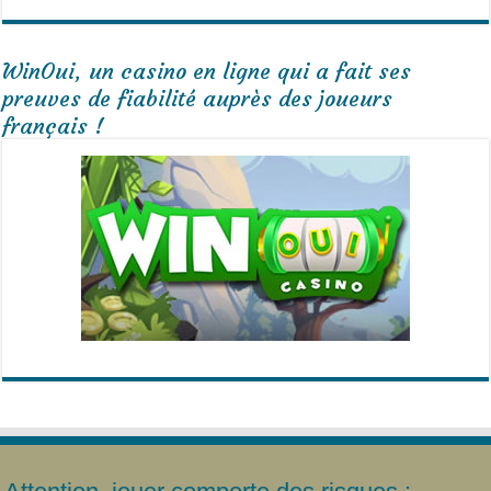
WinOui, un casino en ligne qui a fait ses
preuves de fiabilité auprès des joueurs
français !