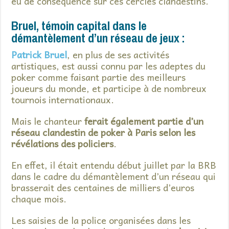
eu de conséquence sur ces cercles clandestins.
Bruel, témoin capital dans le
démantèlement d’un réseau de jeux :
Patrick Bruel
, en plus de ses activités
artistiques, est aussi connu par les adeptes du
poker comme faisant partie des meilleurs
joueurs du monde, et participe à de nombreux
tournois internationaux.
Mais le chanteur
ferait également partie d’un
réseau clandestin de poker à Paris selon les
révélations des policiers
.
En effet, il était entendu début juillet par la BRB
dans le cadre du démantèlement d’un réseau qui
brasserait des centaines de milliers d’euros
chaque mois.
Les saisies de la police organisées dans les