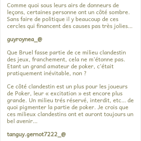
Comme quoi sous leurs airs de donneurs de
leçons, certaines personne ont un côté sombre.
Sans faire de politique il y beaucoup de ces
cercles qui financent des causes pas très jolies…
guyroynea_@
Que Bruel fasse partie de ce milieu clandestin
des jeux, franchement, cela ne m’étonne pas.
Etant un grand amateur de poker, c’était
pratiquement inévitable, non ?
Ce côté clandestin est un plus pour les joueurs
de Poker, leur « excitation » est encore plus
grande. Un milieu trés réservé, interdit, etc… de
quoi pigmenter la partie de poker. Je crois que
ces milieux clandestins ont et auront toujours un
bel avenir…
tanguy.gernot7222_@