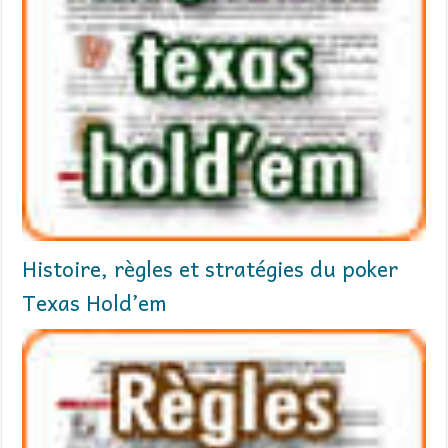
Histoire, règles et stratégies du poker
Texas Hold’em