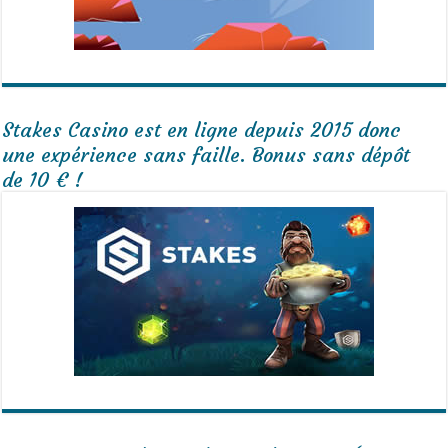
Stakes Casino est en ligne depuis 2015 donc
une expérience sans faille. Bonus sans dépôt
de 10 € !