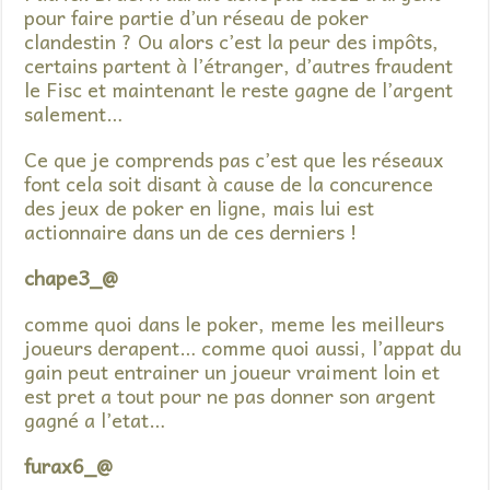
pour faire partie d’un réseau de poker
clandestin ? Ou alors c’est la peur des impôts,
certains partent à l’étranger, d’autres fraudent
le Fisc et maintenant le reste gagne de l’argent
salement…
Ce que je comprends pas c’est que les réseaux
font cela soit disant à cause de la concurence
des jeux de poker en ligne, mais lui est
actionnaire dans un de ces derniers !
chape3_@
comme quoi dans le poker, meme les meilleurs
joueurs derapent… comme quoi aussi, l’appat du
gain peut entrainer un joueur vraiment loin et
est pret a tout pour ne pas donner son argent
gagné a l’etat…
furax6_@