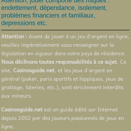
Attention, jouer comporte des risques :
endettement, dépendance, isolement,
problèmes financiers et familiaux,
depressions etc.
Attention :
Avant de jouer à un jeu d'argent en ligne,
veuillez impérativement vous renseigner sur la
législation en vigueur dans votre pays de résidence.
Nous déclinons toutes responsabilités à ce sujet
. Ce
site,
Casinosguide.net
, et les jeux d'argent en
général (poker, paris sportifs et hippiques, jeux de
grattage, loteries, etc.), sont strictement interdits
aux mineurs.
Casinosguide.net
est un guide édité sur Internet
depuis 2002 par des joueurs passionnés de jeux en
ligne.