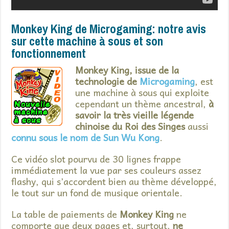
Monkey King de Microgaming: notre avis
sur cette machine à sous et son
fonctionnement
Monkey King, issue de la
technologie de
Microgaming
, est
une machine à sous qui exploite
cependant un thème ancestral,
à
savoir la très vieille légende
chinoise du Roi des Singes
aussi
connu sous le nom de Sun Wu Kong
.
Ce vidéo slot pourvu de 30 lignes frappe
immédiatement la vue par ses couleurs assez
flashy, qui s’accordent bien au thème développé,
le tout sur un fond de musique orientale.
La table de paiements de
Monkey King
ne
comporte que deux pages et, surtout,
ne