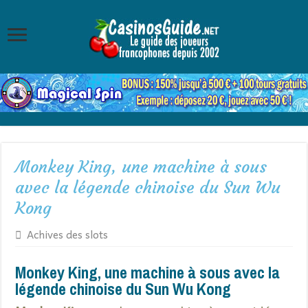
Monkey King, une machine à sous
avec la légende chinoise du Sun Wu
Kong
Achives des slots
Monkey King, une machine à sous avec la
légende chinoise du Sun Wu Kong