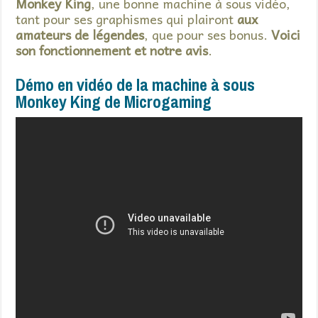
Monkey King
, une bonne machine à sous vidéo,
tant pour ses graphismes qui plairont
aux
amateurs de légendes
, que pour ses bonus.
Voici
son fonctionnement et notre avis
.
Démo en vidéo de la machine à sous
Monkey King de Microgaming