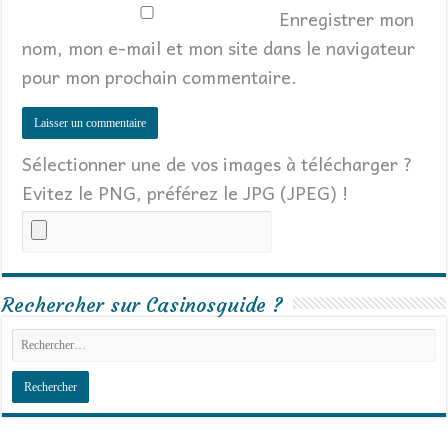
Enregistrer mon
nom, mon e-mail et mon site dans le navigateur
pour mon prochain commentaire.
Sélectionner une de vos images à télécharger ?
Evitez le PNG, préférez le JPG (JPEG) !
Rechercher sur Casinosguide ?