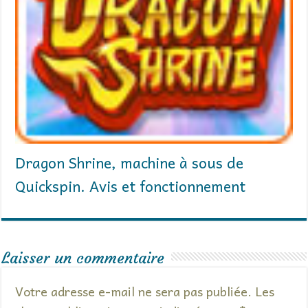
Dragon Shrine, machine à sous de
Quickspin. Avis et fonctionnement
Laisser un commentaire
Votre adresse e-mail ne sera pas publiée.
Les