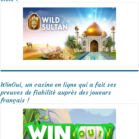
WinOui, un casino en ligne qui a fait ses
preuves de fiabilité auprès des joueurs
français !