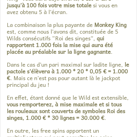
jusqu’à 100 fois votre mise totale
si vous en
avez obtenu 5 à l’écran.
La combinaison la plus payante de
Monkey King
est, comme nous l’avons dit, constituée de 5
Wilds consécutifs “Roi des singes”,
qui
rapportent 1.000 fois la mise qui aura été
placée au préalable sur la ligne gagnante
.
Dans le cas d’un pari maximal sur ladite ligne,
le
pactole s’élèvera à 1.000 * 20 * 0,05 € = 1.000
€
. Mais ce n’est pas pour autant là le jackpot
principal du jeu !
En effet, étant donné que le Wild est extensible,
vous remporterez, à mise maximale et si tous
les rouleaux sont couverts de symboles Roi des
singes, 1.000 € * 30 lignes = 30.000 €
.
En outre, les free spins apportent un