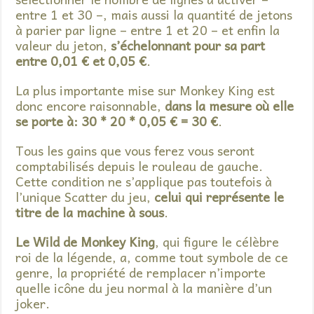
entre 1 et 30 –, mais aussi la quantité de jetons
à parier par ligne – entre 1 et 20 – et enfin la
valeur du jeton,
s’échelonnant pour sa part
entre 0,01 € et 0,05 €
.
La plus importante mise sur Monkey King est
donc encore raisonnable,
dans la mesure où elle
se porte à: 30 * 20 * 0,05 € = 30 €
.
Tous les gains que vous ferez vous seront
comptabilisés depuis le rouleau de gauche.
Cette condition ne s’applique pas toutefois à
l’unique Scatter du jeu,
celui qui représente le
titre de la machine à sous
.
Le Wild de Monkey King
, qui figure le célèbre
roi de la légende, a, comme tout symbole de ce
genre, la propriété de remplacer n’importe
quelle icône du jeu normal à la manière d’un
joker.