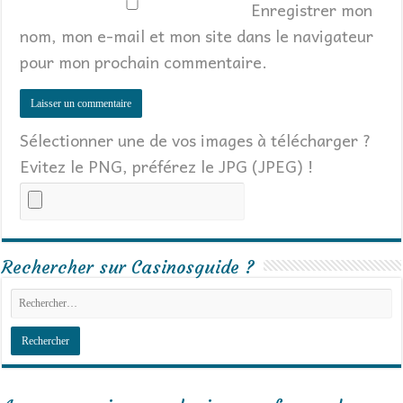
Enregistrer mon
nom, mon e-mail et mon site dans le navigateur
pour mon prochain commentaire.
Sélectionner une de vos images à télécharger ?
Evitez le PNG, préférez le JPG (JPEG) !
Rechercher sur Casinosguide ?