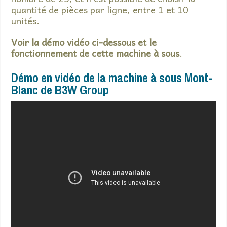
quantité de pièces par ligne, entre 1 et 10
unités.
Voir la démo vidéo ci-dessous et le
fonctionnement de cette machine à sous
.
Démo en vidéo de la machine à sous Mont-
Blanc de B3W Group