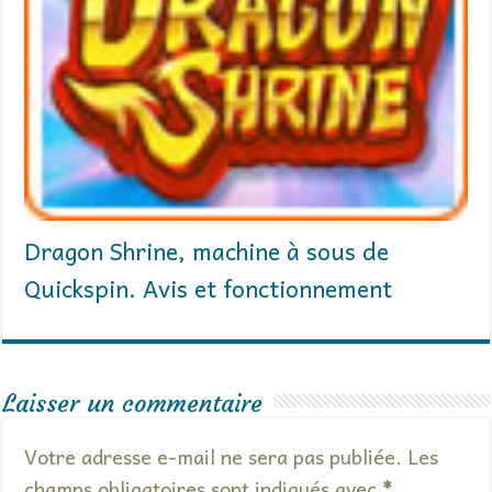
Dragon Shrine, machine à sous de
Quickspin. Avis et fonctionnement
Laisser un commentaire
Votre adresse e-mail ne sera pas publiée.
Les
champs obligatoires sont indiqués avec
*