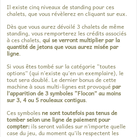
Il existe cinq niveaux de standing pour ces
chalets, que vous révèlerez en cliquant sur eux.
Dès que vous aurez dévoilé 3 chalets de même
standing, vous remporterez les crédits associés
à ces chalets,
qui se verront multiplier par la
quantité de jetons que vous aurez misée par
ligne
.
Si vous êtes tombé sur la catégorie “toutes
options” (qui n’existe qu’en un exemplaire), le
tout sera doublé. Le dernier bonus de cette
machine à sous multi-lignes est provoqué
par
l’apparition de 3 symboles “Flocon” au moins
sur 3, 4 ou 5 rouleaux contigus
.
Ces symboles
ne sont toutefois pas tenus de
tomber selon une ligne de paiement pour
compter:
ils seront valides sur n’importe quelle
case du jeu, du moment qu’ils respectent les