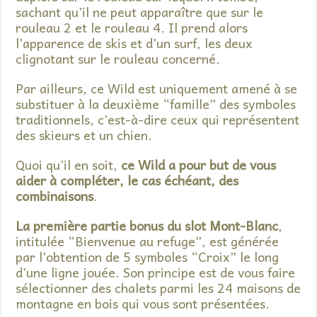
sachant qu’il ne peut apparaître que sur le
rouleau 2 et le rouleau 4. Il prend alors
l’apparence de skis et d’un surf, les deux
clignotant sur le rouleau concerné.
Par ailleurs, ce Wild est uniquement amené à se
substituer à la deuxième “famille” des symboles
traditionnels, c’est-à-dire ceux qui représentent
des skieurs et un chien.
Quoi qu’il en soit,
ce Wild a pour but de vous
aider à compléter, le cas échéant, des
combinaisons
.
La première partie bonus du slot Mont-Blanc
,
intitulée “Bienvenue au refuge”, est générée
par l’obtention de 5 symboles “Croix” le long
d’une ligne jouée. Son principe est de vous faire
sélectionner des chalets parmi les 24 maisons de
montagne en bois qui vous sont présentées.