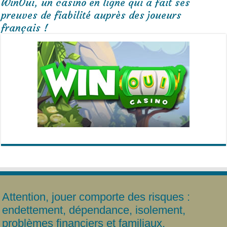
WinOui, un casino en ligne qui a fait ses
preuves de fiabilité auprès des joueurs
français !
Attention, jouer comporte des risques :
endettement, dépendance, isolement,
problèmes financiers et familiaux,