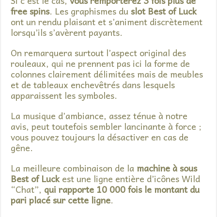
Si c’est le cas,
vous remporterez 3 fois plus de
free spins
. Les graphismes du
slot Best of Luck
ont un rendu plaisant et s’animent discrètement
lorsqu’ils s’avèrent payants.
On remarquera surtout l’aspect original des
rouleaux, qui ne prennent pas ici la forme de
colonnes clairement délimitées mais de meubles
et de tableaux enchevêtrés dans lesquels
apparaissent les symboles.
La musique d’ambiance, assez ténue à notre
avis, peut toutefois sembler lancinante à force ;
vous pouvez toujours la désactiver en cas de
gêne.
La meilleure combinaison de la
machine à sous
Best of Luck
est une ligne entière d’icônes Wild
“Chat”,
qui rapporte 10 000 fois le montant du
pari placé sur cette ligne
.