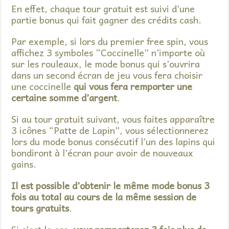
En effet, chaque tour gratuit est suivi d’une
partie bonus qui fait gagner des crédits cash.
Par exemple, si lors du premier free spin, vous
affichez 3 symboles “Coccinelle” n’importe où
sur les rouleaux, le mode bonus qui s’ouvrira
dans un second écran de jeu vous fera choisir
une coccinelle
qui vous fera remporter une
certaine somme d’argent
.
Si au tour gratuit suivant, vous faites apparaître
3 icônes “Patte de Lapin”, vous sélectionnerez
lors du mode bonus consécutif l’un des lapins qui
bondiront à l’écran pour avoir de nouveaux
gains.
Il est possible d’obtenir le même mode bonus 3
fois au total au cours de la même session de
tours gratuits
.