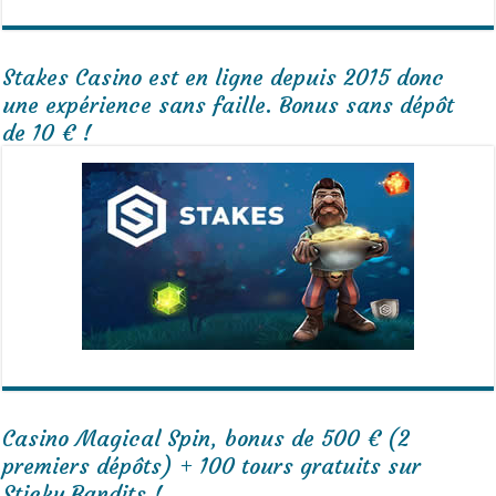
Stakes Casino est en ligne depuis 2015 donc
une expérience sans faille. Bonus sans dépôt
de 10 € !
Casino Magical Spin, bonus de 500 € (2
premiers dépôts) + 100 tours gratuits sur
Sticky Bandits !