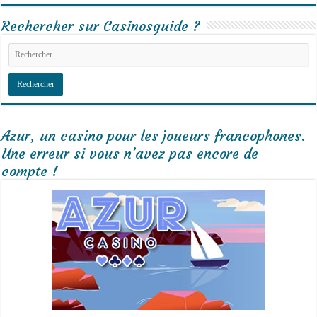
Rechercher sur Casinosguide ?
Azur, un casino pour les joueurs francophones.
Une erreur si vous n’avez pas encore de
compte !