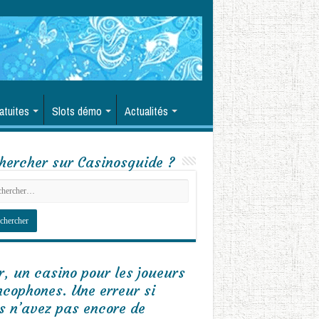
atuites
Slots démo
Actualités
hercher sur Casinosguide ?
r, un casino pour les joueurs
ncophones. Une erreur si
s n’avez pas encore de