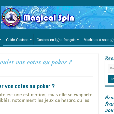
Guide Casinos
Casinos en ligne français
Machines à sous gr
Rec
culer vos cotes au poker ?
r vos cotes au poker ?
te est une estimation, mais elle se rapporte
Azu
iblés, notamment les jeux de hasard ou les
fra
vou