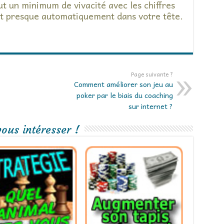
ut un minimum de vivacité avec les chiffres
nt presque automatiquement dans votre tête.
Page suivante ?
Comment améliorer son jeu au
poker par le biais du coaching
sur internet ?
vous intéresser !