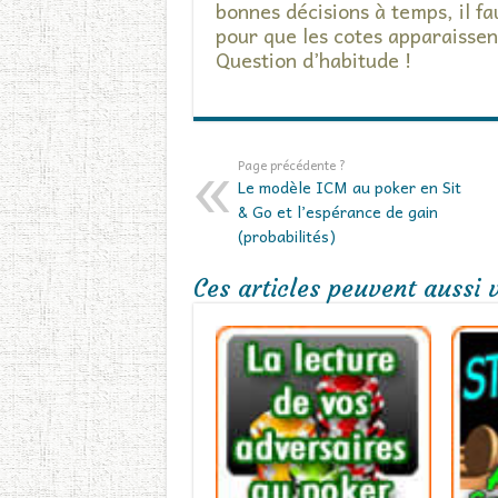
bonnes décisions à temps, il fa
pour que les cotes apparaisse
Question d’habitude !
Page précédente ?
Le modèle ICM au poker en Sit
& Go et l’espérance de gain
(probabilités)
Ces articles peuvent aussi 