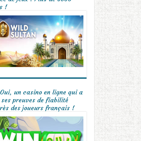
s !
Oui, un casino en ligne qui a
 ses preuves de fiabilité
rès des joueurs français !